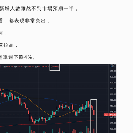
業新增人數雖然不到市場預期一半，
看，都表現非常突出，
河，
速拉高，
則是單週下跌4%。