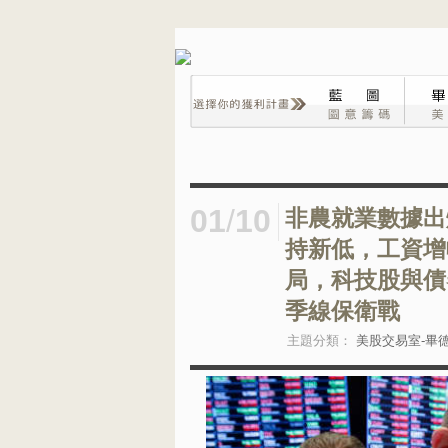
01
/
10
非農就業數據出
持新低，工資增
局，科技股與債
季線保衛戰
主題分類：
美股交易室-畢