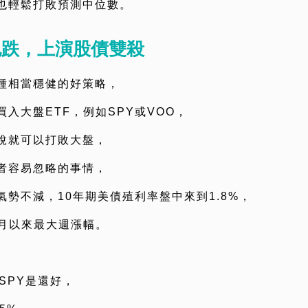
也輕鬆打敗預測中位數。
也跌，上演股債雙殺
種相當穩健的好策略，
入大盤ETF，例如SPY或VOO，
說就可以打敗大盤，
者容易忽略的事情，
勢不減，10年期美債殖利率盤中來到1.8%，
9月以來最大週漲幅。
看SPY是還好，