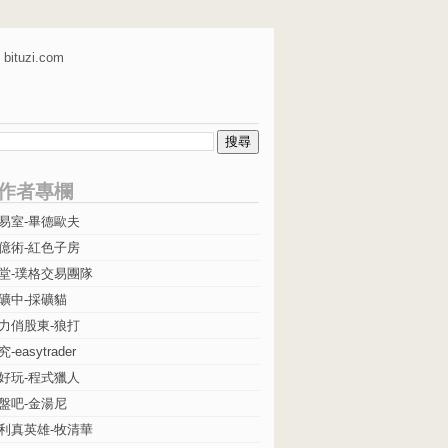
bituzi.com
作者專欄
易室-畢德歐夫
億術-紅色子房
堂-璞格交易團隊
礦中-採礦貓
力俏股東-狼打
easytrader
好玩-程式獵人
盤吧-金湯尼
利真英雄-牧清華