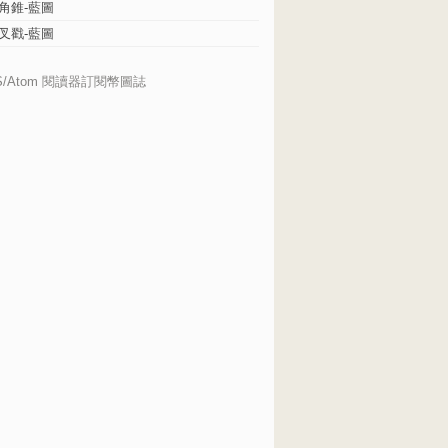
角錐-藍圖
叉戳-藍圖
S/Atom 閱讀器訂閱幣圖誌