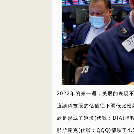
2022年的第一週，美股的表現
這讓科技股的估值往下調低比較
於是形成了道瓊(代號：DIA)指數
那斯達克(代號：QQQ)卻跌了4