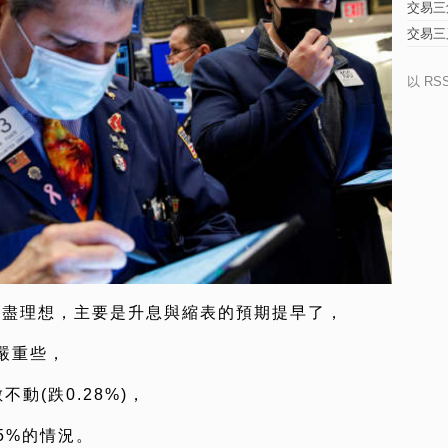
交易三
交易三
以 RS
不盡理想，主要是升息與縮表的預期提早了，
嚴重些，
不動(跌0.28%)，
.5%的情況。