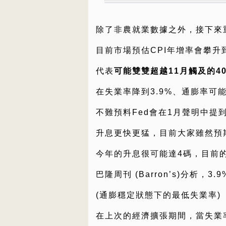
除了非農就業數據之外，接下來重
目前市場預估CPI年增率會攀升到
代表
可能雙雙超越11月觸及的4
在失業率降到3.9%、通膨率可
不難預料Fed會在1月聲明中提
升息更快更猛，目前大家雖然預
今年的升息很可能達4碼，目前
巴隆周刊 (Barron’s)分析，
(通膨穩定狀態下的最低失業率)
在上次的經濟擴張期間，當失業率