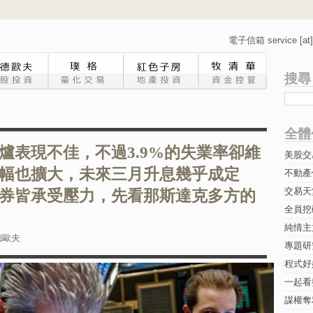
電子信箱 service [at] 
搜尋
全體
爐表現不佳，不過3.9%的失業率卻維
美股交
幅也擴大，未來三月升息幾乎成定
不動產
交易天
券皆承受壓力，先看那斯達克多方的
全員挖
純情主
德歐夫
專題研究-
程式好
一起看
謀權奪