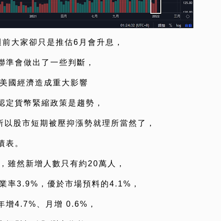
週前大家卻只是推估6月會升息，
聯準會做出了一些判斷，
會對美國經濟造成重大影響
認定貨幣緊縮政策是趨勢，
，所以股市短期被壓抑漲勢就理所當然了，
債表。
，雖然新增人數只有約20萬人，
率3.9%，優於市場預料的4.1%，
4.7%、月增 0.6%，