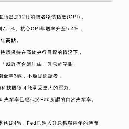
頭戲是12月消費者物價指數(CPI)，
7.1%、核心CPI年增率升至5.4%，
0年高點。
能持續保持在高於央行目標的情況下，
到「或許有合適理由」升息的字眼。
期全年3碼，不過提醒讀者，
的科技股很可能承受更大的壓力。
3.9% 失業率已經低於Fed所謂的自然失業率。
跌破4%，Fed已進入升息循環兩年的時間，