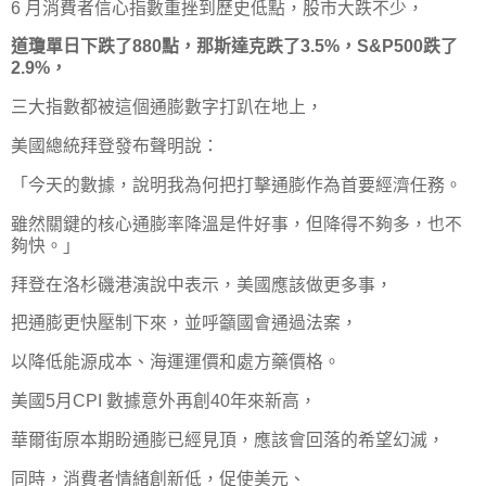
6 月消費者信心指數重挫到歷史低點，股市大跌不少，
道瓊單日下跌了880點，那斯達克跌了3.5%，S&P500跌了
2.9%，
三大指數都被這個通膨數字打趴在地上，
美國總統拜登發布聲明說：
「今天的數據，說明我為何把打擊通膨作為首要經濟任務。
雖然關鍵的核心通膨率降溫是件好事，但降得不夠多，也不
夠快。」
拜登在洛杉磯港演說中表示，美國應該做更多事，
把通膨更快壓制下來，並呼籲國會通過法案，
以降低能源成本、海運運價和處方藥價格。
美國5月CPI 數據意外再創40年來新高，
華爾街原本期盼通膨已經見頂，應該會回落的希望幻滅，
同時，消費者情緒創新低，促使美元、