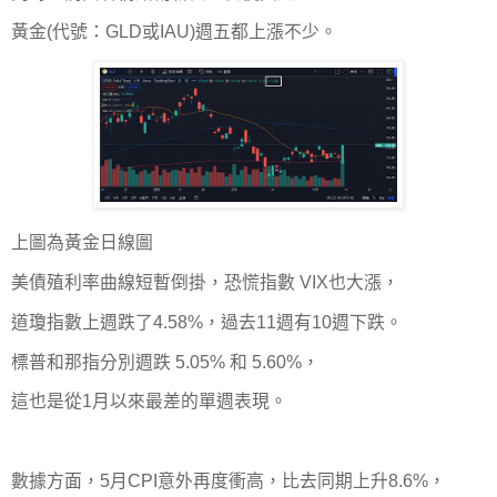
黃金(代號：GLD或IAU)週五都上漲不少。
上圖為黃金日線圖
美債殖利率曲線短暫倒掛，恐慌指數 VIX也大漲，
道瓊指數上週跌了4.58%，過去11週有10週下跌。
標普和那指分別週跌 5.05% 和 5.60%，
這也是從1月以來最差的單週表現。
數據方面，5月CPI意外再度衝高，比去同期上升8.6%，