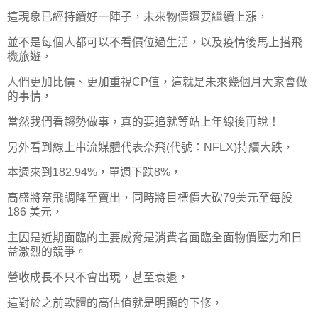
這現象已經持續好一陣子，未來物價還要繼續上漲，
並不是每個人都可以不看價位過生活，以及疫情後馬上搭飛
機旅遊，
人們更加比價、更加重視CP值，這就是未來幾個月大家會做
的事情，
當然我們看趨勢做事，真的要追就等站上年線後再說！
另外看到線上串流媒體代表奈飛(代號：NFLX)持續大跌，
本週來到182.94%，單週下跌8%，
高盛將奈飛調降至賣出，同時將目標價大砍79美元至每股
186 美元，
主因是近期面臨的主要威脅是消費者面臨全面物價壓力和日
益激烈的競爭。
營收成長不只不會出現，甚至衰退，
這對於之前軟體的高估值就是明顯的下修，