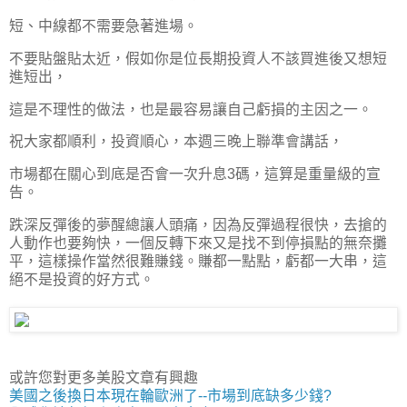
短、中線都不需要急著進場。
不要貼盤貼太近，假如你是位長期投資人不該買進後又想短
進短出，
這是不理性的做法，也是最容易讓自己虧損的主因之一。
祝大家都順利，投資順心，本週三晚上聯準會講話，
市場都在關心到底是否會一次升息3碼，這算是重量級的宣
告。
跌深反彈後的夢醒總讓人頭痛，因為反彈過程很快，去搶的
人動作也要夠快，一個反轉下來又是找不到停損點的無奈攤
平，這樣操作當然很難賺錢。賺都一點點，虧都一大串，這
絕不是投資的好方式。
或許您對更多美股文章有興趣
美國之後換日本現在輪歐洲了--市場到底缺多少錢?