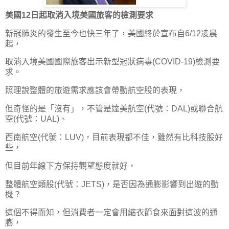
美國12日起取消入境美國旅客的檢測要求
新冠肺炎的發生至今也快三年了，美國終於宣布自6/12凌晨
起，
取消入境美國國際旅客出示新型冠狀病毒(COVID-19)檢測要
求。
照理說整體的旅遊需求應該會帶動航空股的表現，
但奇怪的是「沒有」，不管是達美航空(代號：DAL)或聯合航
空(代號：UAL)、
西南航空(代號：LUV)，目前表現都不佳，雖然有比科技股好
些，
但目前年線下方保持觀望態度就好，
整體航空類股(代號：JETS)，是否因為通膨影響到出遊的動
機？
這個不得而知，但消費者一定會用縮衣節食來面對這波的通
膨，