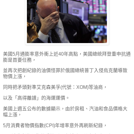
美國5月通膨率意外衝上近40年高點，美國總統拜登重申抗通
膨是首要任務，
並再次把創紀錄的油價怪罪於俄國總統普丁入侵烏克蘭導致
物價上漲，
同時把矛頭對準艾克森美孚(代號：XOM)等油商，
以及「高得離譜」的海運運價。
美國上週五公布的數據顯示，由於房租、汽油和食品價格大
幅上漲，
5月消費者物價指數(CPI)年增率意外再刷新紀錄，