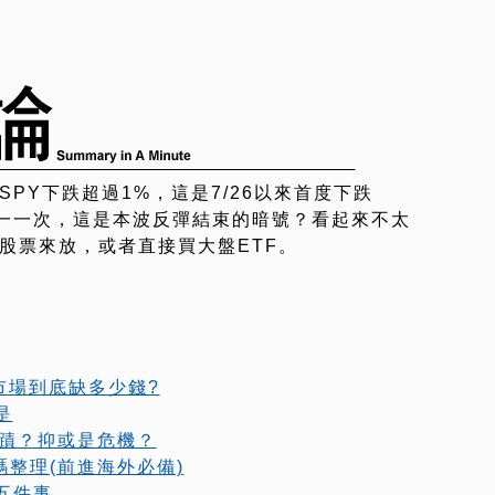
PY下跌超過1%，這是7/26以來首度下跌
唯一一次，這是本波反彈結束的暗號？看起來不太
股票來放，或者直接買大盤ETF。
市場到底缺多少錢?
是
奇蹟？抑或是危機？
碼整理(前進海外必備)
五件事