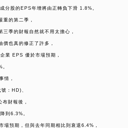
0成分股的EPS年增將由正轉負下滑 1.8%。
嚴重的第二季，
第三季的財報自然就不用太擔心，
油價也真的修正了許多，
 企業 EPS 優於市場預期，
%。
事情，
代號：HD)、
商公布財報後，
降到6.3%。
市場預期，但與去年同期相比則衰退6.4%，