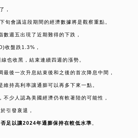
了，
月下旬會議這段期間的經濟數據將是觀察重點。
指數週五出現了近期難得的下跌，
O)收盤跌1.3%，
週線也收黑，結束連續四週的漲勢。
調最後一次升息結束後和之後的首次降息中間，
是維持高利率讓通膨可以再多下來一點。
，不少人認為美國經濟仍有軟著陸的可能性，
至於引發衰退，
是否足以讓2024年通膨保持在較低水準
。