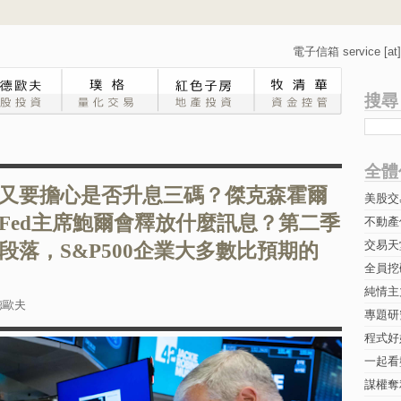
電子信箱 service [at] 
搜尋
全體
又要擔心是否升息三碼？傑克森霍爾
美股交
Fed主席鮑爾會釋放什麼訊息？第二季
不動產
交易天
段落，S&P500企業大多數比預期的
全員挖
純情主
德歐夫
專題研究-
程式好
一起看
謀權奪