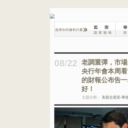
08
/
22
老調重彈，市場
央行年會本周看
的財報公布告一
好！
主題分類：
美股交易室-畢