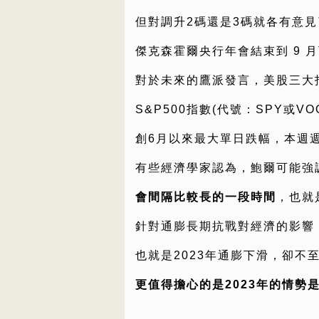
但對調升2碼還是3碼就各有意見
傑克森霍爾央行年會結束到 9 
對於未來的鷹派發言，美股三大
S&P500指數(代號：SPY或VO
創6月以來最大單日跌幅，本週
有些經濟學家認為，鮑爾可能強
會間隔比較長的一段時間
，也就
針對通膨長期抗戰對經濟的影響
也就是2023年通膨下滑，卻不
更值得擔心的是2023年的情勢