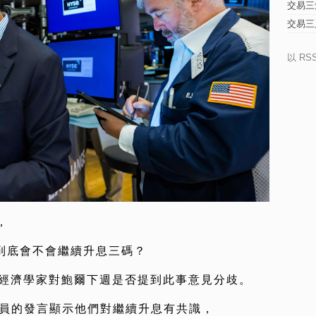
交易三
交易三
以 RS
，
d到底會不會繼續升息三碼？
但經濟學家對鮑爾下週是否提到此事意見分歧。
官員的發言顯示他們對繼續升息有共識，