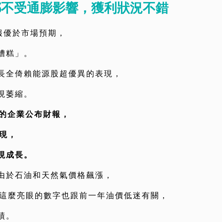
都不受通膨影響，獲利狀況不錯
財報優於市場預期，
糟糕」。
長全倚賴能源股超優異的表現，
現萎縮。
上的企業公布財報，
現，
現成長。
由於石油和天然氣價格飆漲，
6%，這麼亮眼的數字也跟前一年油價低迷有關，
績。