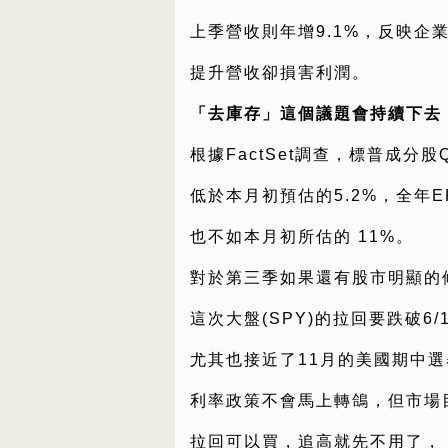
上季營收則年增9.1%，反映企
提升營收卻損害利潤。
「去庫存」這個議題會持續下去
根據FactSet調查，標普成分股Q
低於本月初預估的5.2%，全年E
也不如本月初所估的 11%。
對於第三季如果還有股市明顯的
這次大盤(SPY)的拉回要跌破6
尤其也接近了11月的美國期中
利率政策不會馬上轉鴿，但市場
拉回可以買，追高就先不用了，