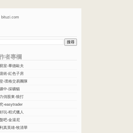
bituzi.com
作者專欄
易室-畢德歐夫
億術-紅色子房
堂-璞格交易團隊
礦中-採礦貓
力俏股東-狼打
easytrader
好玩-程式獵人
盤吧-金湯尼
利真英雄-牧清華