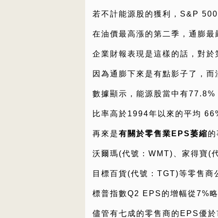
若不計能源股的獲利，S&P 50
在油價最高漲的第二季，通膨最
企業財報表現是這樣的話，對於
因為通膨下來是有點影子了，而
數據顯示，能源股當中有77.8%
比率高於1994年以來的平均 66
再來是
有關於零售業EPS萎縮
的
沃爾瑪(代號：WMT)、家得寶(
目標百貨(代號：TGT)等零售
標普指數Q2 EPS的增幅從7%略
儘管有七成的零售商的EPS優於