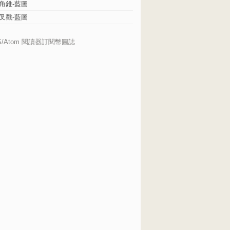
角錐-藍圖
叉戳-藍圖
S/Atom 閱讀器訂閱幣圖誌