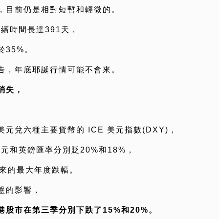
，目前仍是相對短暫和輕微的。
續時間長達391天，
35%。
告，年底耶誕行情可能不會來。
消失，
兌六種主要貨幣的 ICE 美元指數(DXY)，
日元和英鎊匯率分別貶20%和18%，
年以來的最大年度跌幅。
盤的影響，
港股市在第三季分別下跌了15%和20%。