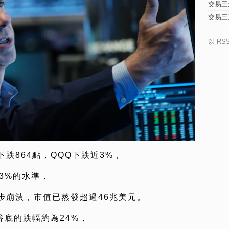
交易三
交易三
以 RS
跌864點，QQQ下跌近3%，
近3%的水準，
步崩潰，市值已蒸發超過46兆美元。
谷底的跌幅約為24%，