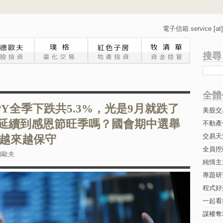
電子信箱 service [at] 
搜尋
全體
Y全季下跌共5.3%，光是9月就跌了
美股交
市會延續到感恩節旺季嗎？國會期中選舉
不動產
交易天
越來越保守
全員挖
德歐夫
純情主
專題研究-
程式好
一起看
謀權奪