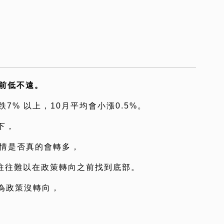
破前低不遠。
跌7% 以上，10月平均會小漲0.5%。
下，
行情是否真的會轉多，
市往往難以在政策轉向之前找到底部。
為政策沒轉向，