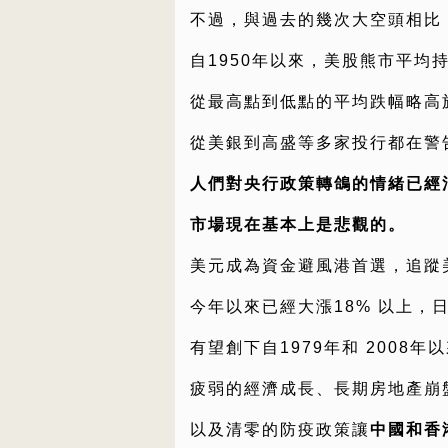
不過，與過去的幾次大空頭相比
自1950年以來，美股熊市平均持
從最高點到低點的平均跌幅略高於
從美銀到高盛等多家投行都在警
人們對央行政策轉鴿的情緒已經
市場現在基本上是悲觀的。
美元成為資金避風港首選，追蹤美元
今年以來已經大漲18% 以上，
有望創下自1979年和 2008
疲弱的經濟成長、長期房地產崩
以及清零的防疫政策讓
中國和香