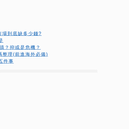
市場到底缺多少錢?
是
奇蹟？抑或是危機？
碼整理(前進海外必備)
五件事