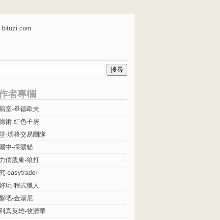
bituzi.com
作者專欄
易室-畢德歐夫
億術-紅色子房
堂-璞格交易團隊
礦中-採礦貓
力俏股東-狼打
easytrader
好玩-程式獵人
盤吧-金湯尼
利真英雄-牧清華