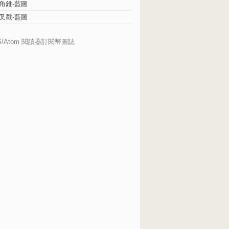
角錐-藍圖
叉戳-藍圖
S/Atom 閱讀器訂閱幣圖誌