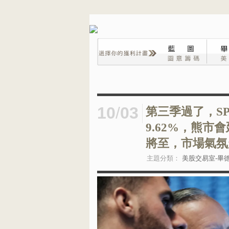
10
/
03
第三季過了，SP
9.62%，熊
將至，市場氣氛
主題分類：
美股交易室-畢