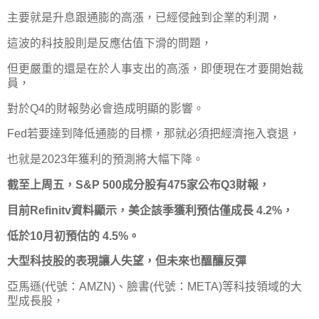
主要就是升息跟通膨的高漲，已經侵蝕到企業的利潤，
這波的科技股則是反應估值下滑的問題，
但更嚴重的還是在於人事支出的高漲，即便現在才要開始裁
員，
對於Q4的財報勢必會造成明顯的影響。
Fed若要達到降低通膨的目標，那就必須把經濟拖入衰退，
也就是2023年獲利的預測將大幅下降。
截至上周五，S&P 500成分股有475家公布Q3財報，
目前Refinitv資料顯示，美企該季獲利預估僅成長 4.2%，
低於10月初預估的 4.5%。
大型科技股的表現讓人失望，但未來也醞釀反彈
亞馬遜(代號：AMZN)、臉書(代號：META)等科技領域的大
型成長股，