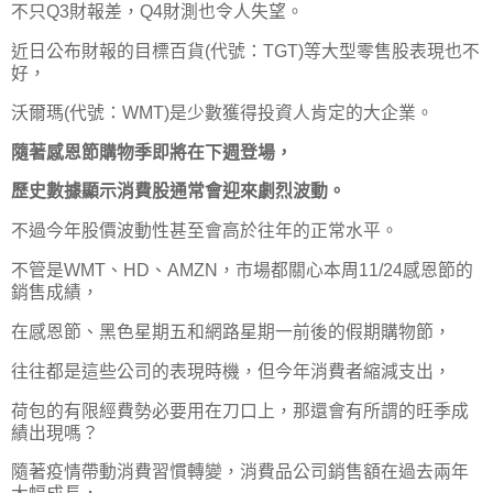
不只Q3財報差，Q4財測也令人失望。
近日公布財報的目標百貨(代號：TGT)等大型零售股表現也不
好，
沃爾瑪(代號：WMT)是少數獲得投資人肯定的大企業。
隨著感恩節購物季即將在下週登場，
歷史數據顯示消費股通常會迎來劇烈波動。
不過今年股價波動性甚至會高於往年的正常水平。
不管是WMT、HD、AMZN，市場都關心本周11/24感恩節的
銷售成績，
在感恩節、黑色星期五和網路星期一前後的假期購物節，
往往都是這些公司的表現時機，但今年消費者縮減支出，
荷包的有限經費勢必要用在刀口上，那還會有所謂的旺季成
績出現嗎？
隨著疫情帶動消費習慣轉變，消費品公司銷售額在過去兩年