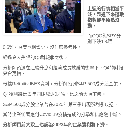
上週的行情相當平
淡，整週下來道瓊
指數幾乎原點沒
動
，
而QQQ與SPY分
別下跌1%跟
0.6%，幅度也相當少，沒什麼參考性。
經過令人失望的Q3財報季之後，
分析師預測在連續升息和經濟成長放緩的衝擊下，Q4的財報
只會更糟，
根據Refinitiv IBES資料，分析師預測S&P 500成分股企業，
Q4獲利將比去年同期減少0.4%，比之前大幅下修。
S&P 500成分股企業曾在2020年第三季出現獲利季衰退，
當時企業忙著應付Covid-19疫情造成的打擊和供應鏈中斷。
分析師目前大致上也認為2023年的企業獲利將下滑
。