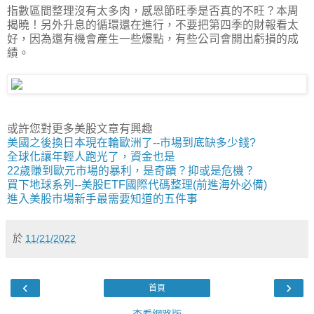
指數區間整理沒有太多肉，感恩節旺季是否真的不旺？本周
揭曉！另外升息的循環還在進行，不要把第四季的財報看太
好，因為還有機會產生一些爆點，有些公司會開出虧損的成
績。
或許您對更多美股文章有興趣
美國之後換日本現在輪歐洲了--市場到底缺多少錢?
全球化讓年輕人跑光了，資金也是
22歲賺到歐元市場的暴利，是奇蹟？抑或是危機？
買下地球系列--美股ETF國際代碼整理(前進海外必備)
進入美股市場新手最需要知道的五件事
於
11/21/2022
‹
›
首頁