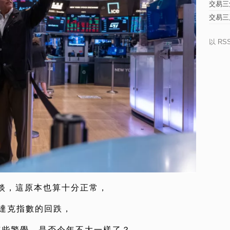
交易三
交易三
以 RS
淡，這原本也算十分正常，
斯達克指數的回跌，
有些警覺，是否今年不大一樣了？