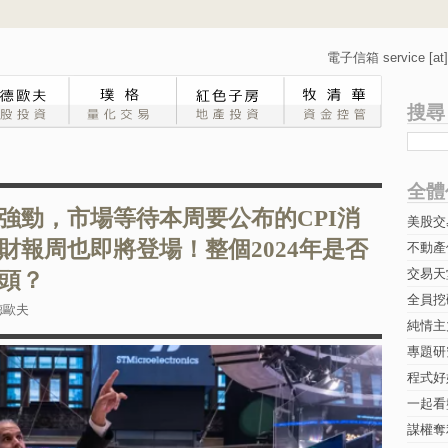
電子信箱 service [at] 
搜尋
全體
強勁，市場等待本周要公布的CPI消
美股交
財報周也即將登場！整個2024年是否
不動產
交易天
頭？
全員挖
德歐夫
純情主
專題研究-
程式好
一起看
謀權奪