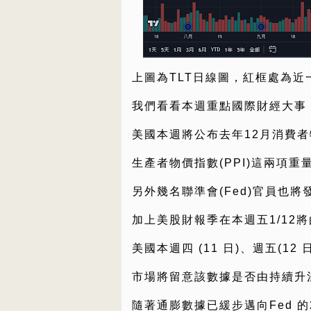
上圖為TLT日線圖，紅框處為近
我們看看本週重點國際財經大事
美國本週將公布去年12月消費者物
生產者物價指數(PPI)這兩項重
另外幾名聯準會(Fed)官員也將
加上美股財報季在本週五1/12
美國本週四 (11 日)、週五(12 
市場將留意該數據是否由持續升
隨著通膨數據已緩步邁向Fed 的