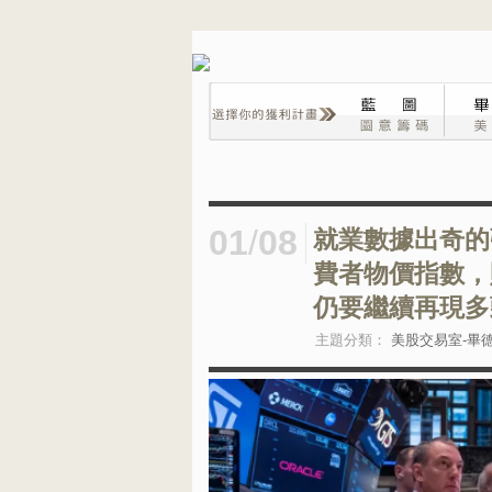
01
/
08
就業數據出奇的
費者物價指數，
仍要繼續再現多
主題分類：
美股交易室-畢