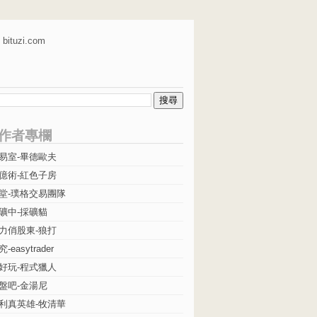
bituzi.com
作者專欄
易室-畢德歐夫
億術-紅色子房
堂-璞格交易團隊
礦中-採礦貓
力俏股東-狼打
easytrader
好玩-程式獵人
盤吧-金湯尼
利真英雄-牧清華