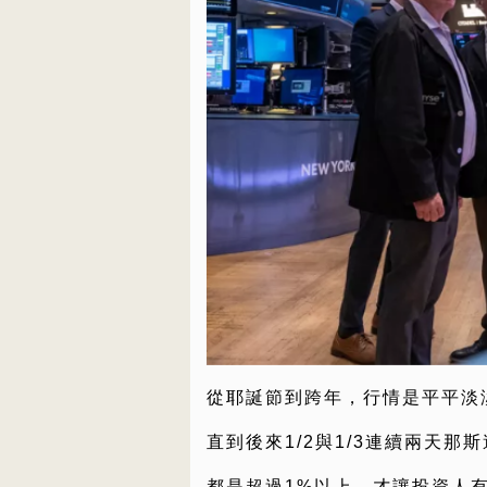
從耶誕節到跨年，行情是平平淡
直到後來1/2與1/3連續兩天那
都是超過1%以上，才讓投資人