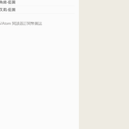
角錐-藍圖
叉戳-藍圖
S/Atom 閱讀器訂閱幣圖誌