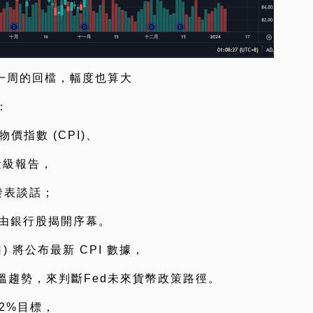
一周的回檔，幅度也算大
：
價指數 (CPI)、
量級報告，
發表談話；
將由銀行股揭開序幕。
日) 將公布最新 CPI 數據，
溫趨勢，來判斷Fed未來貨幣政策路徑。
2%目標，