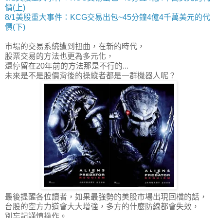
價(上)
8/1美股重大事件：KCG交易出包~45分鐘4億4千萬美元的代
價(下)
市場的交易系統遭到扭曲，在新的時代，
股票交易的方法也更為多元化，
還停留在20年前的方法那是不行的...
未來是不是股價背後的操縱者都是一群機器人呢？
最後提醒各位讀者，如果最強勢的美股市場出現回檔的話，
台股的空方力道會大大增強，多方的什麼防線都會失效，
別忘記謹慎操作。