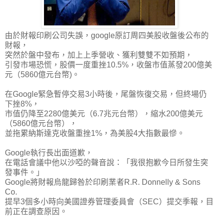
由於財報印刷公司失誤，google原訂周四美股收盤後公布的
財報，
突然於盤中發布，加上上季營收、獲利雙雙不如預期，
引發市場恐慌，股價一度重挫10.5%，收盤市值蒸發200億美
元（5860億元台幣)。
在
Google緊急暫停交易3小時
後，尾盤恢復交易，但終場仍
下挫8%，
市值仍降至2280億美元（6.7兆元台幣），縮水200億美元
（5860億元台幣），
並拖累納斯達克收盤重挫1%，為美股4大指數最慘。
Google執行長出面道歉，
在電話會議中他以沙啞的聲音說：「我很抱歉今日所發生突
發事件。」
Google將財報烏龍歸咎於印刷業者R.R. Donnelly & Sons
Co.
提早3個多小時向美國證券管理委員會（SEC）提交季報，目
前正在調查原因。