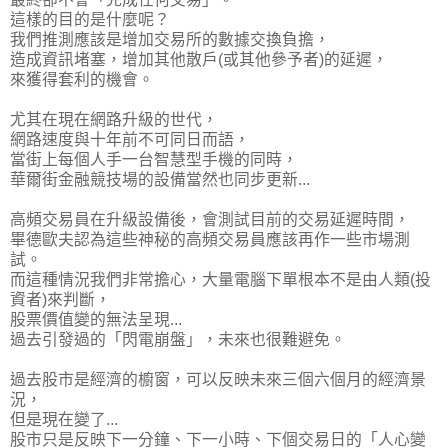
這樣的目的是什麼呢？
我們推測應該是增加交易所的數據交換負擔，
造成資訊堵塞，增加其他散戶(或其他參予者)的延遲，
來獲得套利的機會。
尤其在現在網路升級的世代，
網路速度與十年前不可同日而語，
當街上每個人手一台智慧型手機的同時，
華爾街金融競技場的設備當然也同步更新...
高頻交易員在升級設備後，會測試目前的交易延遲時間，
畢德歐夫認為這些神秘的高頻交易員應該再作一些市場測
試。
而這種情況我們非常擔心，大量電腦下單根本不是由人類(投
資者)來判斷，
股票價值變的無法呈現...
過去引發過的「閃電崩盤」，未來也很難避免。
過去股市是經濟的櫥窗，可以反映未來三個六個月的經濟景
況，
但是現在變了...
股市只是反映下一分鐘、下一小時、下個交易日的「人心變