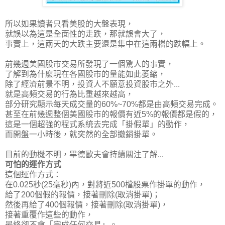
所以如果讀者只看美股的大盤表現，
就誤以為這是全面性的走跌，那就誤會大了，
事實上，這兩天的大跌主要還是集中在這兩檔的跌幅上。
前幾週美國股市交易所發現了一個驚人的事實，
了解到為什麼現在各國股市的量能如此萎縮，
除了經濟前景不明，投資人不願意投資股市之外...
就是高頻交易的行為比重越來越高，
部分研究顯示每天成交量的60%~70%都是由高頻交易完成。
甚至在前幾週整個美國股市的報價有近5%的報價都是假的，
這是一個超強的程式系統去完成「掛假單」的動作，
而開盤一小時後，就突然的全部撤銷掛單。
目前的動機不明，畢德歐夫會持續關注了解...
可怕的運作方式
這個運作方式：
在0.025秒(25毫秒)內，對將近500檔股票作掛單的動作，
給了200個假的報價，接著刪除(取消掛單)；
然後再給了400個報價，接著刪除(取消掛單)，
接著重覆作這些的動作，
最終卻不會「完成任何交易」
。