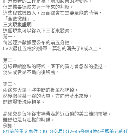
而造市者的工作是為了增加股票的流動性，
但是據畢德歐夫這一年來的判斷，
這些程式機器人，反而都會在需要量能的時候，
「全數撤離」...
三大現象證明
這個現象可以從以下三者來觀察：
第一、
每當經濟數據要公布的前五分鐘，
LV2(最佳五檔)的掛單，莫名的消失了8成以上。
第二、
分線連續崩跌的時候，底下的買方會忽然的撤退，
消失或者是不斷向後移動。
第三、
兩邊夾大單，將中間的掛單都吃掉，
然後撤掉某一邊的大單，方向暗號出來後，
開始爆衝洗停損單。
高頻交易每年從市場帶走將近百億的美金離開市場，
雖然也是有吐槌的時候，
例如：
8/1美股重大事件：KCG交易出包~45分鐘4億4千萬美元的代