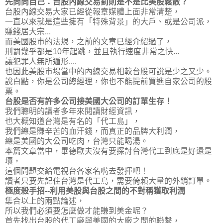
先問問自己：台股內線交易罰則是不是比美股鬆散？
台股內線交易大家已經從報章媒體上面非常清楚，
一直以來就是這些擁有「特殊背景」的大戶、或是公司派，
賺錢居大宗...
而美國股市的法規，之前的文章已經介紹過了，
刑罰幾乎都是10年起跳，並且執行速度非常之快...
讓犯罪人無所遁形....
也因此美股市場當中的內線交易相較台股可說是少之又少。
說白點，你是公司總經理，你也不能提前買進自家公司的股
票
。
台股是否有許多公司接美國大公司的訂單生存！
我們聰明的讀者多年來閱讀財經資訊，
也大概知道台灣是有名的「代工島」，
我們總是賺辛苦的血汗錢，而真正的品牌大利潤，
總是美國的大公司吃肉，台灣只能喝湯。
本篇文章當中，畢德歐夫沒有要探討台灣代工到底是好還是
壞，
這個問題交給電視台各家名嘴去發揮吧！
讀者只要
先記住台灣是代工島，需要倚賴大量的外銷訂單
。
極度殺手招--利用美股與台股之間的不對稱獲取利潤
集合以上的兩點論述，
所以我們必須要怎麼做才能賺到美金呢？
首先找出台股的代工廠與美國的大廠之間的聯繫，