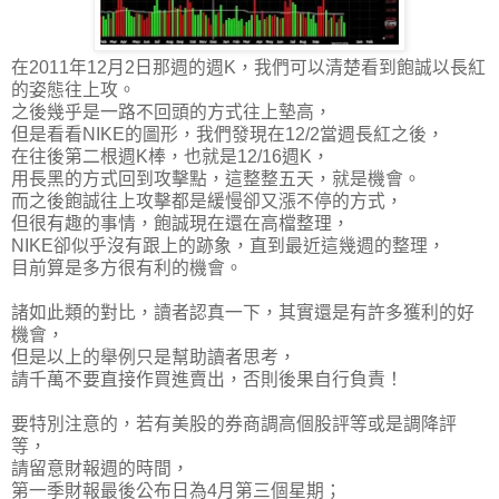
在2011年12月2日那週的週K，我們可以清楚看到飽誠以長紅
的姿態往上攻。
之後幾乎是一路不回頭的方式往上墊高，
但是看看NIKE的圖形，我們發現在12/2當週長紅之後，
在往後第二根週K棒，也就是12/16週K，
用長黑的方式回到攻擊點，這整整五天，就是機會。
而之後飽誠往上攻擊都是緩慢卻又漲不停的方式，
但很有趣的事情，飽誠現在還在高檔整理，
NIKE卻似乎沒有跟上的跡象，直到最近這幾週的整理，
目前算是多方很有利的機會。
諸如此類的對比，讀者認真一下，其實還是有許多獲利的好
機會，
但是以上的舉例只是幫助讀者思考，
請千萬不要直接作買進賣出，否則後果自行負責！
要特別注意的，若有美股的券商調高個股評等或是調降評
等，
請留意財報週的時間，
第一季財報最後公布日為4月第三個星期；