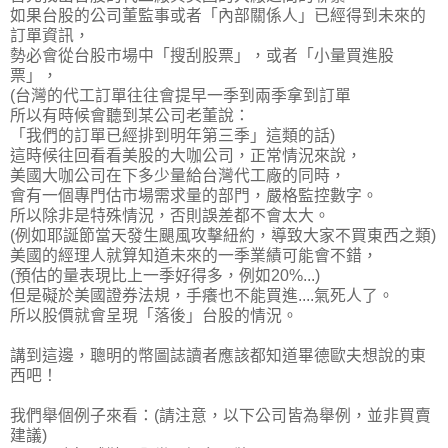
如果台股的公司董監事或者「內部關係人」已經得到未來的
訂單資訊，
勢必會從台股市場中「搜刮股票」，或者「小量買進股
票」，
(台灣的代工訂單往往會提早一季到兩季拿到訂單
所以有時候會聽到某公司老董說：
「我們的訂單已經排到明年第三季」這類的話)
這時候往回看看美股的大咖公司，正常情況來說，
美國大咖公司在下多少量給台灣代工廠的同時，
會有一個專門估市場需求量的部門，嚴格監控數字。
所以除非是特殊情況，否則誤差都不會太大。
(例如耶誕節當天發生颶風攻擊紐約，導致大家不買東西之類)
美國的經理人就算知道未來的一季業績可能會不錯，
(預估的量表現比上一季好得多，例如20%...)
但是礙於美國證券法規，手癢也不能買進....氣死人了。
所以股價就會呈現「落後」台股的情況。
講到這邊，聰明的幣圖誌讀者應該都知道畢德歐夫想說的東
西吧！
我們舉個例子來看：(請注意，以下公司皆為舉例，並非買賣
建議)