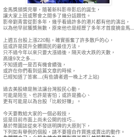
金馬獎頒獎完畢，隨著新科影帝影后的誕生，
讓大家上班或聚會之間多了幾分話題性。
影帝劉青雲從影多年，幾乎看過許多的港片都有他的演出，
以為他早就獲獎無數，原來他也是經歷了多年才首度摘金馬...
上週五台股上漲220點，確實振奮了許多散戶的心，
這或許是提升全體國民的最佳方法，
只不過今年以來只要大漲過後，隔天收大跌的天數，
高達9次之多....
不知道週一是否有機會續強，
或許在你們看到這篇文章的時候，
已經知道了答案....(有些讀者週一晚上才上站)
過去美股總是無法讓台灣股民心動，
可能是陌生、也許是害怕；或許是擔心、
更有可能是以為台股「比較好賺」。
今天要教給大家的一個必殺技，
這是目前市面上尚未公開的技巧...
基於幣圖誌從來不發送明牌的大原則下，
下列如有舉例的個股，請不要擅自作買進或賣出的動作。