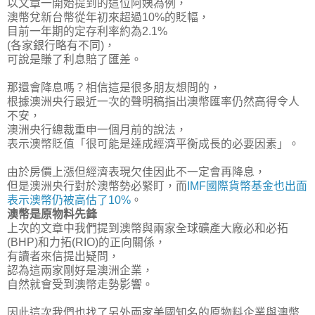
以文章一開始提到的這位阿姨為例，
澳幣兌新台幣從年初來超過10%的貶幅，
目前一年期的定存利率約為2.1%
(各家銀行略有不同)，
可說是賺了利息賠了匯差
。
那還會降息嗎？相信這是很多朋友想問的，
根據澳洲央行最近一次的聲明稿指出澳幣匯率仍然高得令人
不安，
澳洲央行總裁重申一個月前的說法，
表示澳幣貶值「很可能是達成經濟平衡成長的必要因素」。
由於房價上漲但經濟表現欠佳因此不一定會再降息，
但是澳洲央行對於澳幣勢必緊盯，而
IMF國際貨幣基金也出面
表示澳幣仍被高估了10%
。
澳幣是原物料先鋒
上次的文章中我們提到澳幣與兩家全球礦產大廠必和必拓
(BHP)和力拓(RIO)的正向關係，
有讀者來信提出疑問，
認為這兩家剛好是澳洲企業，
自然就會受到澳幣走勢影響。
因此這次我們也找了另外兩家美國知名的原物料企業與澳幣