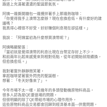
路道上充滿著濃濃的聖誕節氣氛。
阿姨一邊撕開糖包一邊攪拌著手上那邊熱咖啡：
「你覺得我手上澳幣怎麼辦？現在愈換愈低。有什麼好的建
議嗎？
我真得心裡很不好受，好好賺個利息現在卻這樣。」
我說：「阿姨當初為什麼想買澳幣呢？」
阿姨略顯緊張：
「當初就是覺得澳幣的利息比現在台幣定存好上不少，
和前兩年比起來感覺來到相對低點，從年初開始就陸續換，
但愈換愈低。」
我對著窗外靜靜微笑著，
拿起咖啡望著窗外閃亮的聖誕樹，
想著：「冬天好像來了」。
今年市場不太一樣，前幾年的多頭發動機原物料商品，
很多人認為是QE要退場的問題，
但很明顯的除了QE帶給市場的心理作用外，
這些原物料商品交易都會回歸到經濟基本面---供需問題，