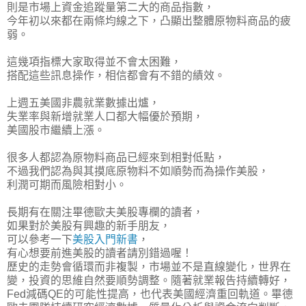
則是市場上資金追蹤量第二大的商品指數，
今年初以來都在兩條均線之下，凸顯出整體原物料商品的疲
弱。
這幾項指標大家取得並不會太困難，
搭配這些訊息操作，相信都會有不錯的績效。
上週五美國非農就業數據出爐，
失業率與新增就業人口都大幅優於預期
，
美國股市繼續上漲。
很多人都認為原物料商品已經來到相對低點，
不過我們認為與其摸底原物料不如順勢而為操作美股，
利潤可期而風險相對小。
長期有在關注畢德歐夫美股專欄的讀者，
如果對於美股有興趣的新手朋友，
可以參考一下
美股入門新書
，
有心想要前進美股的讀者請別錯過喔！
歷史的走勢會循環而非複製，市場並不是直線變化，世界在
變，投資的思維自然要順勢調整。隨著就業報告持續轉好，
Fed減碼QE的可能性提高，也代表美國經濟重回軌道。畢德