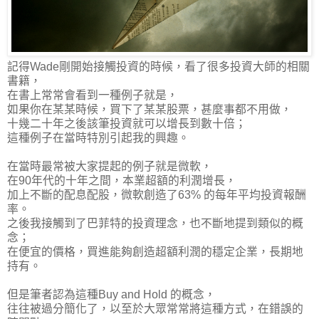
記得Wade剛開始接觸投資的時候，看了很多投資大師的相關
書籍，
在書上常常會看到一種例子就是，
如果你在某某時候，買下了某某股票，甚麼事都不用做，
十幾二十年之後該筆投資就可以增長到數十倍；
這種例子在當時特別引起我的興趣。
在當時最常被大家提起的例子就是微軟，
在90年代的十年之間，本業超額的利潤增長，
加上不斷的配息配股，
微軟創造了63% 的每年平均投資報酬
率
。
之後我接觸到了巴菲特的投資理念，也不斷地提到類似的概
念；
在便宜的價格，買進能夠創造超額利潤的穩定企業，長期地
持有。
但是筆者認為這種Buy and Hold 的概念，
往往被過分簡化了，以至於大眾常常將這種方式，在錯誤的