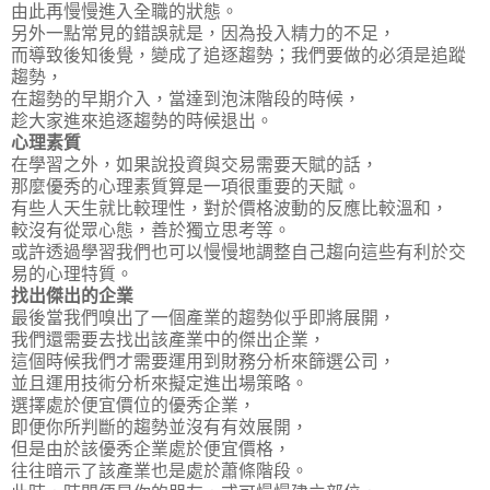
由此再慢慢進入全職的狀態。
另外一點常見的錯誤就是，因為投入精力的不足，
而導致後知後覺，變成了追逐趨勢；我們要做的必須是追蹤
趨勢，
在趨勢的早期介入，當達到泡沫階段的時候，
趁大家進來追逐趨勢的時候退出。
心理素質
在學習之外，如果說投資與交易需要天賦的話，
那麼優秀的心理素質算是一項很重要的天賦。
有些人天生就比較理性，對於價格波動的反應比較溫和，
較沒有從眾心態，善於獨立思考等。
或許透過學習我們也可以慢慢地調整自己趨向這些有利於交
易的心理特質。
找出傑出的企業
最後當我們嗅出了一個產業的趨勢似乎即將展開，
我們還需要去找出該產業中的傑出企業，
這個時候我們才需要運用到財務分析來篩選公司，
並且運用技術分析來擬定進出場策略。
選擇處於便宜價位的優秀企業，
即便你所判斷的趨勢並沒有有效展開，
但是由於該優秀企業處於便宜價格，
往往暗示了該產業也是處於蕭條階段。