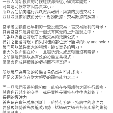
一般人開始投資的時候應該都是從小額資本開始，
可是這時候常常因為資本小，
所以容易傾向進行高風險高報酬，頻繁的投機交易；
並且過度依賴技術分析、財務數據、交易數據的解讀。
當筆者
回顧自己早期的一些投機交易，當交易順利的時候，
其實常常只是身處在一個沒有察覺的上升趨勢之中
，
而誤以為自己發現了投機交易的致勝公式。
檢討之後會發現，如果同樣的部位進行簡單的buy and hold，
反而可以獲得更大的利潤，節省更多的精力。
更大的致命傷在於，一旦趨勢消失或反轉而沒有察覺，
之前讓我們誤以為有效的投機交易模式，
常常會造成持續性的虧損而不得其解。
所以我認為專業的投機交易仍然有可能成功，
但是必須建立在對大趨勢的觀察能力之上。
而一旦我們看得夠遠夠廣，能夠在多種趨勢之間進行轉換，
其實進行越少的交易，或是買進長期持有往往也就夠了。
長期的專注力
首先是在資訊蒐集判斷上，維持有系統、持續性的專注力。
要發現趨勢首先要追蹤趨勢，透過研究過去各個產業的趨勢
循環歷史，