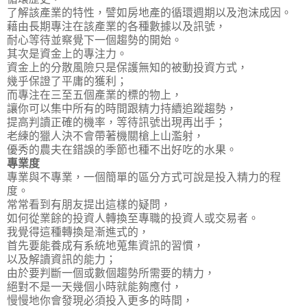
了解該產業的特性，譬如房地產的循環週期以及泡沫成因。
藉由長期專注在該產業的各種數據以及訊號，
耐心等待並察覺下一個趨勢的開始。
其次是資金上的專注力。
資金上的分散風險只是保護無知的被動投資方式，
幾乎保證了平庸的獲利；
而專注在三至五個產業的標的物上，
讓你可以集中所有的時間跟精力持續追蹤趨勢，
提高判讀正確的機率，等待訊號出現再出手；
老練的獵人決不會帶著機關槍上山濫射，
優秀的農夫在錯誤的季節也種不出好吃的水果
。
專業度
專業與不專業，一個簡單的區分方式可說是投入精力的程
度。
常常看到有朋友提出這樣的疑問，
如何從業餘的投資人轉換至專職的投資人或交易者。
我覺得這種轉換是漸進式的，
首先要能養成有系統地蒐集資訊的習慣，
以及解讀資訊的能力；
由於要判斷一個或數個趨勢所需要的精力，
絕對不是一天幾個小時就能夠應付，
慢慢地你會發現必須投入更多的時間，