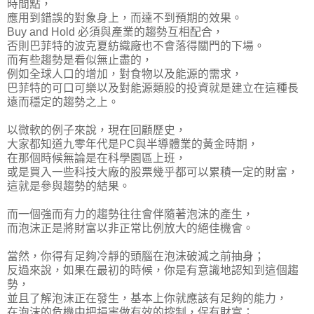
時間點，
應用到錯誤的對象身上，而達不到預期的效果。
Buy and Hold 必須與產業的趨勢互相配合，
否則巴菲特的波克夏紡織廠也不會落得關門的下場。
而有些趨勢是看似無止盡的，
例如全球人口的增加，對食物以及能源的需求，
巴菲特的可口可樂以及對能源類股的投資就是建立在這種長
遠而穩定的趨勢之上。
以微軟的例子來說，現在回顧歷史，
大家都知道九零年代是PC與半導體業的黃金時期，
在那個時候無論是在科學園區上班，
或是買入一些科技大廠的股票幾乎都可以累積一定的財富，
這就是參與趨勢的結果。
而一個強而有力的趨勢往往會伴隨著泡沫的產生，
而泡沫正是將財富以非正常比例放大的絕佳機會。
當然，
你得有足夠冷靜的頭腦在泡沫破滅之前抽身
；
反過來說，如果在最初的時候，你是有意識地認知到這個趨
勢，
並且了解泡沫正在發生，基本上你就應該有足夠的能力，
在泡沫的危機中把損害做有效的控制，保有財富；