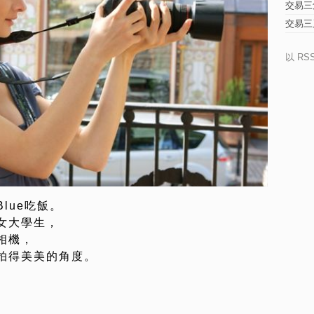
交易三
交易三
以 RS
lue吃飯。
女大學生，
相機，
拍得美美的角度。