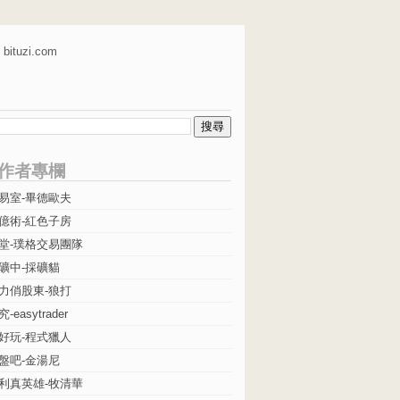
bituzi.com
作者專欄
易室-畢德歐夫
億術-紅色子房
堂-璞格交易團隊
礦中-採礦貓
力俏股東-狼打
easytrader
好玩-程式獵人
盤吧-金湯尼
利真英雄-牧清華