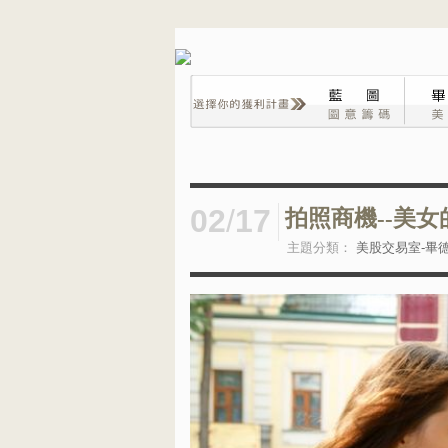
02
/
17
拍照商機--美女
主題分類：
美股交易室-畢