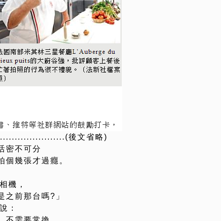
...........................(後文省略)
活密不可分
拍個幾張才過癮。
眼相機，
是之前那台嗎?」
續說：
，不需要常換，