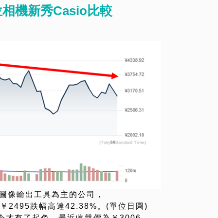
相機新秀Casio比較
些圖像輸出工具為主的公司，
年￥2495跌幅高達42.38%。(單位日圓)
才有了起色，最近收盤價為￥3006。