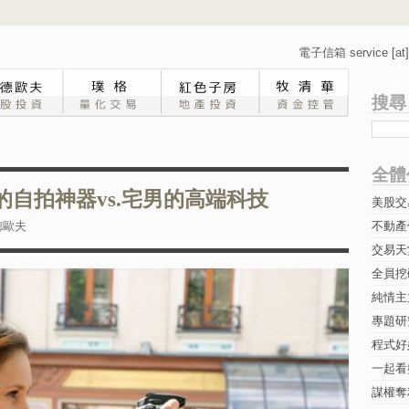
電子信箱 service [at] 
搜尋
全體
的自拍神器vs.宅男的高端科技
美股交
德歐夫
不動產
交易天
全員挖
純情主
專題研究-
程式好
一起看
謀權奪