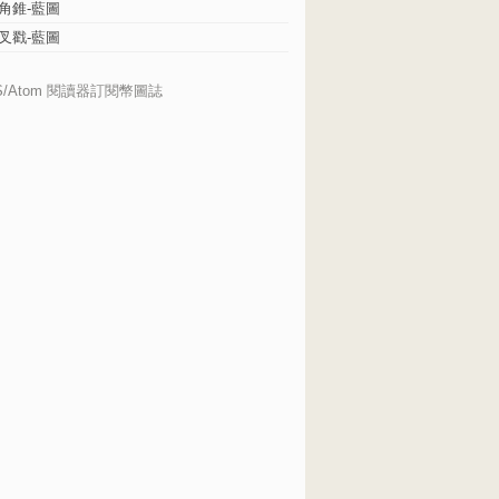
角錐-藍圖
叉戳-藍圖
S/Atom 閱讀器訂閱幣圖誌