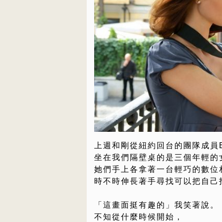
上週和剛從紐約回台的團隊成員B
坐在我們隔壁桌的是三個年輕的
她們手上各拿著一台輕巧的數位
時不時伸長著手尋找可以把自己
「這畫面挺有趣的」我笑著說。
不知從什麼時候開始，