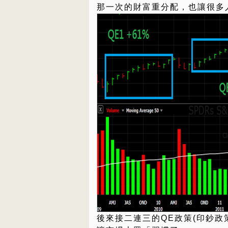
那一次的財富重分配，也讓很多
後來接二連三的QE政策(印鈔政