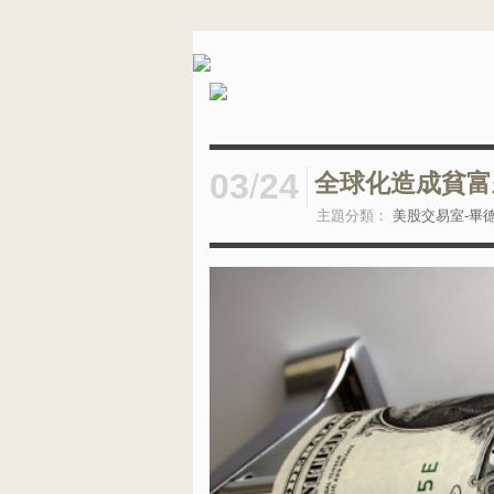
03
/
24
全球化造成貧富
主題分類：
美股交易室-畢