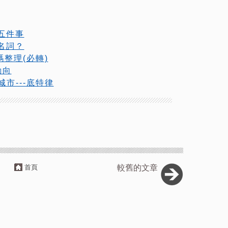
五件事
名詞？
碼整理(必轉)
動向
市---底特律
首頁
較舊的文章