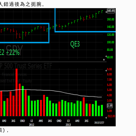
人錯過後為之扼腕。
策)，