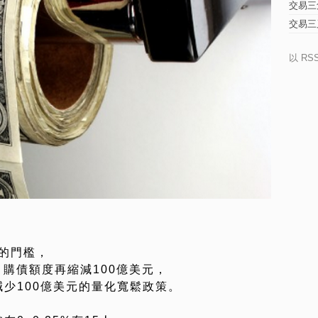
交易三
交易三
以 RS
的門檻，
購債額度再縮減100億美元，
減少100億美元的量化寬鬆政策。