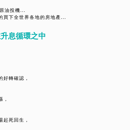
油投機...
買下全世界各地的房地產...
在升息循環之中
的好轉確認，
漲，
場起死回生，