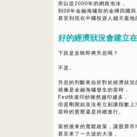
所以從2000年的網路泡沫，
到08年金融海嘯前的金磚四國與原
甚至到現在中國投資人鋪天蓋地的
好的經濟狀況會建立
下跌是反映即將升息嗎？
不是。
升息的判斷來自於對於經濟狀況
就像是金融海嘯發生的當時，
Fed快速印鈔雖然越印越多，
但是剛開始並沒有立刻讓指數上
當時的賣壓還是持續進行。
當然後來的寬鬆政策，讓股票市
甚至來了一大波的大漲，