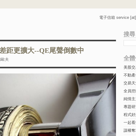
電子信箱 service [at] 
搜尋
差距更擴大--QE尾聲倒數中
全體
德歐夫
美股交
不動產
交易天
全員挖
純情主
專題研究-
程式好
一起看
謀權奪