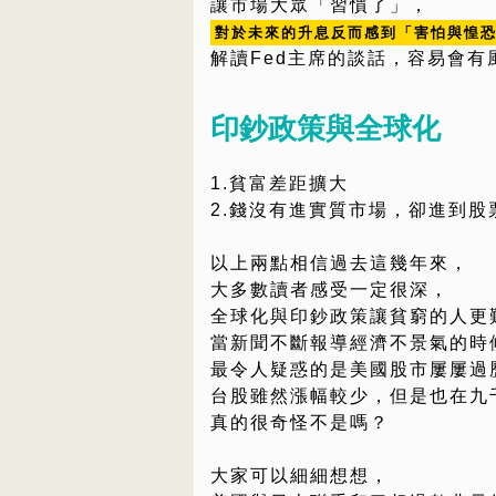
讓市場大眾「習慣了」，
對於未來的升息反而感到「害怕與惶
解讀Fed主席的談話，容易會有
印鈔政策與全球化
1.貧富差距擴大
2.錢沒有進實質市場，卻進到股
以上兩點相信過去這幾年來，
大多數讀者感受一定很深，
全球化與印鈔政策讓貧窮的人更
當新聞不斷報導經濟不景氣的時
最令人疑惑的是美國股市屢屢過
台股雖然漲幅較少，但是也在九
真的很奇怪不是嗎？
大家可以細細想想，