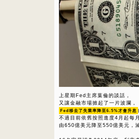
上星期Fed主席葉倫的談話，
又讓金融市場掀起了一片波瀾，
Fed移去了失業率降至6.5%才會升息
不過目前依舊按照進度4月起每月
由650億美元降至550億美元，