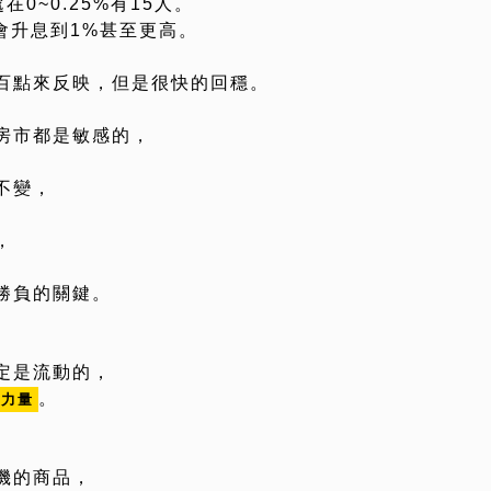
在0~0.25%有15人。
底會升息到1%甚至更高。
百點來反映，但是很快的回穩。
房市都是敏感的，
不變，
，
勝負的關鍵。
定是流動的，
。
的力量
機的商品，