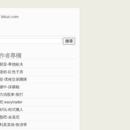
bituzi.com
作者專欄
易室-畢德歐夫
億術-紅色子房
堂-璞格交易團隊
礦中-採礦貓
力俏股東-狼打
easytrader
好玩-程式獵人
盤吧-金湯尼
利真英雄-牧清華