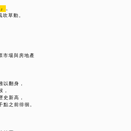
。
恐」
風吹草動。
票市場與房地產
難以翻身，
候，
歷史新高，
千點之前徘徊。