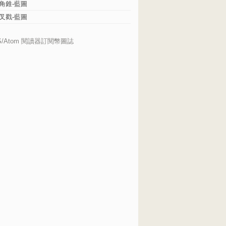
角錐-藍圖
叉戳-藍圖
S/Atom 閱讀器訂閱幣圖誌