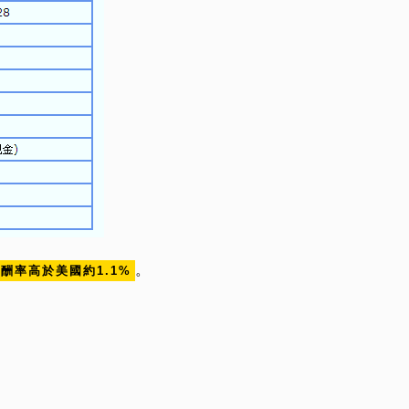
。
酬率高於美國約1.1%
。