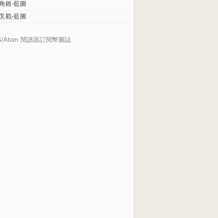
角錐-藍圖
叉戳-藍圖
S/Atom 閱讀器訂閱幣圖誌