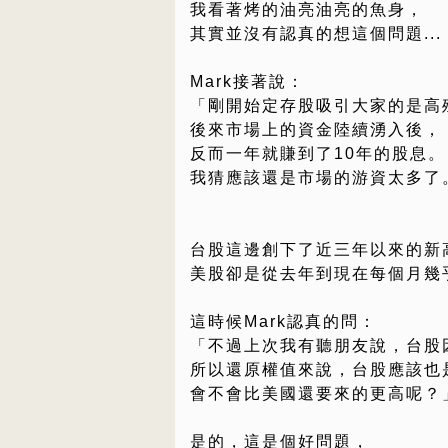
我看著烤的油亮油亮的魚身，
其實並沒有認真的想這個問題...
Mark接著說：
「剛開始定存股吸引大家的是高
後來市場上的資金陸續湧入後，
反而一年就賺到了10年的股息。
我猜應該還是市場的游資太多了
台股這邊創下了近三年以來的新
美股卻是從去年到現在每個月幾
這時候Mark認真的問：
「不過上次我有聽朋友說，台股
所以還原權值來說，台股應該也
會不會比美國還要來的更高呢？
是的，這是個好問題，