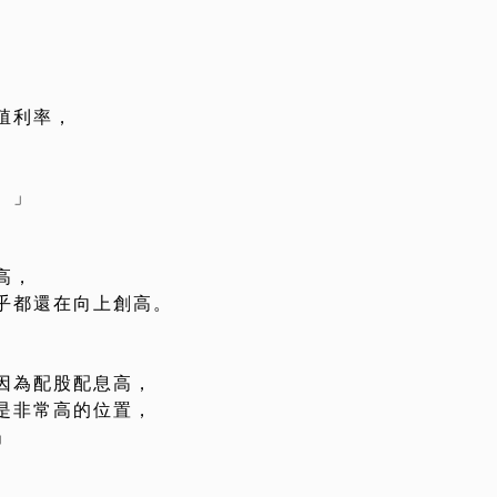
殖利率，
。」
高，
乎都還在向上創高。
因為配股配息高，
是非常高的位置，
」