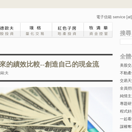
電子信箱 service [at] 
搜尋
全體
來的績效比較--創造自己的現金流
美股交
德歐夫
不動產
交易天
全員挖
純情主
專題研究-
程式好
一起看
謀權奪