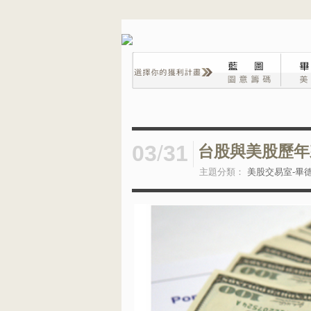
03
/
31
台股與美股歷年
主題分類：
美股交易室-畢