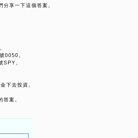
們分享一下這個答案。
，
0050。
號SPY。
美金下去投資。
的答案。