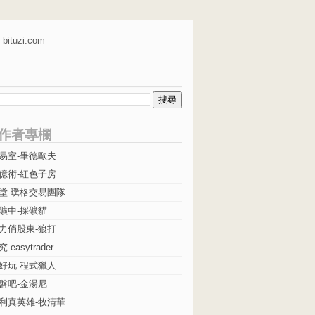
bituzi.com
作者專欄
易室-畢德歐夫
億術-紅色子房
堂-璞格交易團隊
礦中-採礦貓
力俏股東-狼打
easytrader
好玩-程式獵人
盤吧-金湯尼
利真英雄-牧清華