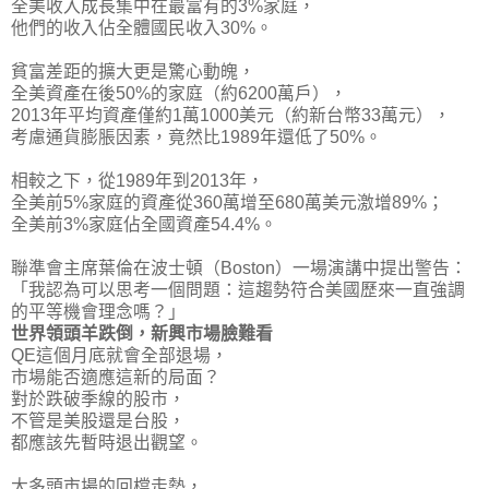
全美收入成長集中在最富有的3%家庭，
他們的收入佔全體國民收入30%。
貧富差距的擴大更是驚心動魄，
全美資產在後50%的家庭（約6200萬戶），
2013年平均資產僅約1萬1000美元（約新台幣33萬元），
考慮通貨膨脹因素，竟然比1989年還低了50%。
相較之下，從1989年到2013年，
全美前5%家庭的資產從360萬增至680萬美元激增89%；
全美前3%家庭佔全國資產54.4%。
聯準會主席葉倫在波士頓（Boston）一場演講中提出警告：
「我認為可以思考一個問題：這趨勢符合美國歷來一直強調
的平等機會理念嗎？」
世界領頭羊跌倒，新興市場臉難看
QE這個月底就會全部退場，
市場能否適應這新的局面？
對於跌破季線的股市，
不管是美股還是台股，
都應該先暫時退出觀望。
大多頭市場的回檔走勢，