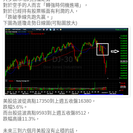
對於空手的人而言「轉強時伺機進場」
，
對於已經持有股票帳面有利潤的人，
「跌破季線先跑先贏。」
下圖為道瓊走勢日線圖(可點圖放大)
美股這波從高點17350到上週五收盤16380，
跌幅5.6%。
而
台股這波高點9593到上週五收盤8512，
跌幅高達11.3%，
未來三到六個月美股沒有止穩的話，