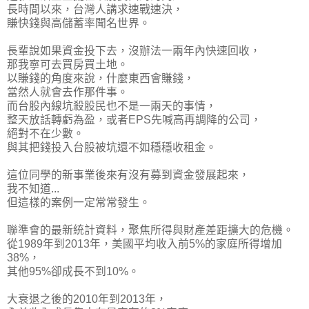
長時間以來，台灣人講求速戰速決，
賺快錢與高儲蓄率聞名世界。
長輩說如果資金投下去，沒辦法一兩年內快速回收，
那我寧可去買房買土地。
以賺錢的角度來說，什麼東西會賺錢，
當然人就會去作那件事。
而台股內線坑殺股民也不是一兩天的事情，
整天放話轉虧為盈，或者EPS先喊高再調降的公司，
絕對不在少數。
與其把錢投入台股被坑還不如穩穩收租金。
這位同學的新事業後來有沒有募到資金發展起來，
我不知道...
但這樣的案例一定常常發生。
聯準會的最新統計資料，聚焦所得與財產差距擴大的危機。
從1989年到2013年，美國平均收入前5%的家庭所得增加
38%，
其他95%卻成長不到10%。
大衰退之後的2010年到2013年，