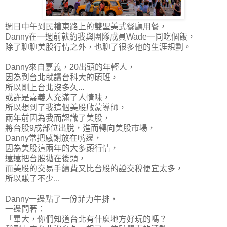
週日中午到民權東路上的雙聖美式餐廳用餐，
Danny在一週前就約我與團隊成員Wade一同吃個飯，
除了聊聊美股行情之外，也聊了很多他的生涯規劃。
Danny來自嘉義，20出頭的年輕人，
因為到台北就讀台科大的碩班，
所以剛上台北沒多久...
或許是嘉義人充滿了人情味，
所以想到了我這個美股啟蒙導師，
兩年前因為我而認識了美股，
將台股9成部位出脫，進而轉向美股市場，
Danny常把感謝放在嘴邊，
因為美股這兩年的大多頭行情，
遠遠把台股拋在後頭，
而美股的交易手續費又比台股的證交稅便宜太多，
所以賺了不少...
Danny一邊點了一份菲力牛排，
一邊問著：
「畢大，你們知道台北有什麼地方好玩的嗎？