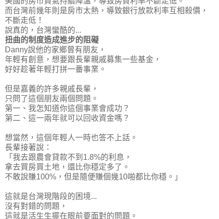
美國的房市買氣持續降溫，導致房貸利率不斷走低。
而台灣前幾年則是房市太熱，導致銀行放款利率互相殺價，
不斷走低！
說真的，台灣蠻酷的...
扭曲的制度造成進步的阻礙
Danny說他的家鄉曾有朋友，
年輕有創意，想要跟長輩親戚募集一些基金，
好好趁著年輕打拼一番事業。
但是嘉義的許多親戚長輩，
只問了這個朋友兩個問題。
第一、我怎知道你這個事業會成功？
第二、這一兩年就可以回收資金嗎？
想當然，這個年輕人一時也答不上話。
長輩接著說：
「我去跟農會貸款不到1.8%的利息，
拿去買房買土地，還比你穩定多了。
不敢說賺100%，但是隨便賺個幾10啪都比你穩。」
這就是台灣現階段的困境...
沒有對錯的問題，
這就是活生生擺在眼前要面對的問題。