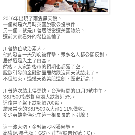
2016年出現了兩隻黑天鵝。
一個就是六月時英國脫歐公投事件，
另一個，就是川普居然當選美國總統。
選前大家看好的希拉蕊輸了...
川普這位政治素人，
他的發言一天到晚被抨擊、眾多名人都公開反對，
居然還是入主了白宮。
然後，大家對後市的預期也都落了空。
脫歐引發的金融動盪居然跌沒兩天就結束了。
不但結束，過幾天後美股還創下歷史新高！
川普這次結束得更快，台灣時間的11月9號中午，
S&P500指數期貨還大跌將近5%
，
道瓊電子盤下跌超過700點，
結果當晚的S&P500以大漲1.11%做收...
多少英雄豪傑死在這一根長長的下引線！
這一波大漲，金融類股收獲頗豐。
高盛(股票代號：GS)、花旗(股票代號：C)、