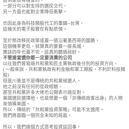
這倒是很有機會的。
一部分可以對支持的選民交代，
另一方面也能對企業降低衝擊。
也因此身為科技類股代工的重鎮--台灣，
這幾天的電子股實在有點悲情。
至於修改移民政策或蓋一道沿著墨西哥的圍牆，
這個機率更低，就算真的要蓋一座長城，
應該四年也蓋不完，這真的聽過就好。
不管誰當選你都一定要消費的公司
以往我們曾寫過共和黨和民主黨執政後分別的投資方向，
( 一般來說，共和黨執政有利金融和軍工類股，不利於科技類
股)
但是川普並不是傳統的共和黨候選人，
他之前沒有任何的從政經驗，
甚至共和黨許多大佬也公開表示過反對。
美國選民選擇他，也是想要一個「非傳統政客出身」的人物
來領導美國。
所以，
傳統的「共和黨投資策略」可能不太適用
。
我們將面臨一個完全未知的局面。
所以，我們換個方式思考投資這回事，