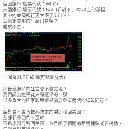
富國銀行(股票代號：WFC)、
美國銀行(股票代號：BAC)都創下了3%以上的漲幅。
其中的
美國銀行更大漲了5.71%
。
華爾街真那麼討厭川普嗎？
看來不是。
上圖為XLF日線圖(可點圖放大)
川普競選時的狂言會不會兌現？
我們認為這畢竟只是選舉的口號，
很多重大的國家政策還是需要參眾兩院的議員同意
。
至於會不會真把科技業的製造移回美國？
全部都移回倒不至於，
不過小部分移回美國，並且給予相關的租稅補貼或者補助，