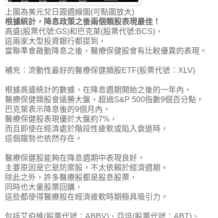
上圖為美元兌日圓週線圖(可點圖放大)
根據統計，降息政策之後兩個類股表現最佳！
高盛(股票代號:GS)和巴克萊(股票代號:BCS)，
這兩家大型投資銀行都提到，
當聯準會啟動降息之後，醫療保健股會有比較優異的表現。
補充：流動性最好的醫療保健類股ETF(股票代號：XLV)
根據高盛統計的數據，在降息週期開始之後的一年內，
醫療保健類股會遠勝大盤，超過S&P 500指數9個百分點。
巴克萊表示降息後的9個月內，
醫療保健股表現優於大盤約7%，
而且即使在經濟處於階段性疲軟或陷入衰退時，
這個趨勢也依然存在。
醫療保健股能夠在降息週期中表現良好，
主要原因是它是防禦股，不太依賴於經濟週期。
除此之外，許多醫療股都是股息股票，
同時也大量股票回購，
這些都使得醫療股在經濟疲軟時期極具吸引力。
包括艾伯維(股票代號：ABBV)、亞培(股票代號：ABT)、