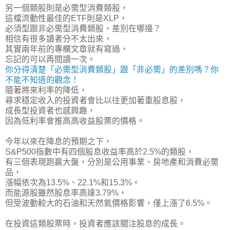
另一個類股則是必需型消費類股，
這檔流動性最佳的ETF則是XLP，
必須型跟非必需型消費類股，差別在哪邊？
相信有很多讀者分不太出來，
其實兩年前的專欄文章就有寫過，
忘記的可以再閱讀一次。
你分得清楚「必需型消費類股」跟「非必需」的差別嗎？你
不能不知道的觀念！
隨著將來利率的降低，
尋求穩定收入的投資者會比以往更加著重股息股，
成長型投資者也感興趣，
因為低利率會推高高收益股票的價格。
今年以來在降息的預期之下，
S&P500指數中有四個股息收益率高於2.5%的類股，
有三個表現跑贏大盤，分別是
公用事業、房地產和消費必需
品
，
漲幅依次為13.5%、22.1%和15.3%。
而能源股雖然股息率高達3.79%，
但受波動較大的石油和天然氣價格影響，僅上漲了6.5%。
在投資這類股票時，投資者應該關注股息的成長。