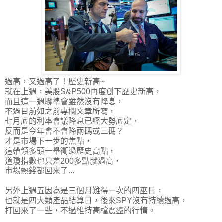
過高，又過高了！歷史新高~
就在上週，美股S&P500再度創下歷史新高，
而且這一週聯準會雖然沒有降息，
不過目前如之前專欄文章所寫，
七月底的利率會議降息已經大勢底定，
反而是今年會不會降兩碼或三碼？
才是市場下一步的焦點，
這帶領
多頭一舉衝過歷史高點，
道瓊指數也只差200多點就過高
，
市場熱錢都回來了...
另外上週五因為是三個月難得一次的四巫日，
也就是四大類產品結算日，後來SPY沒有持續過高，
打回來了一些，不過維持高檔震盪的行情。