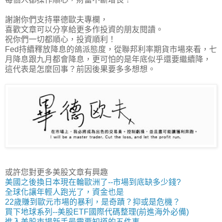
謝謝你們支持畢德歐夫專欄，
喜歡文章可以分享給更多作投資的朋友閱讀。
祝你們一切都順心，投資順利！
Fed持續釋放降息的鴿派態度，從聯邦利率期貨市場來看，七
月降息跟九月都會降息，更可怕的是年底似乎還要繼續降，
這代表是怎麼回事？前因後果要多多想想。
或許您對更多美股文章有興趣
美國之後換日本現在輪歐洲了--市場到底缺多少錢?
全球化讓年輕人跑光了，資金也是
22歲賺到歐元市場的暴利，是奇蹟？抑或是危機？
買下地球系列--美股ETF國際代碼整理(前進海外必備)
進入美股市場新手最需要知道的五件事