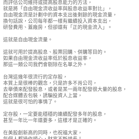
而評估公司維持或提高股息能力的方法，
就是將
「自由現金流收益率與股息收益率對比」
，
自由現金流是計劃中的資本支出後剩餘的現金流量，
換句話說，公司每年都一樣有繼續投入資本支出，
研發費用、蓋廠房，但卻還有「正的現金流入」。
這就是自由現金流量。
這就可用於提高股息、股票回購、併購等目的。
如果自由現金流收益率低於股息收益率，
那這一類公司我們會剔除在名單之外。
台灣這幾年很流行的定存股，
本質上是很棒的觀念，只是許多不肖公司，
去舉債來配發股息，或者是某一兩年配發很大量的股息，
配合媒體去包裝，誘騙投資人上當，
這就是很可怕的事情了。
定存股，一定要能穩穩的連續配發多年的股息，
甚至一年比一年還要多，這樣才是正確的
。
在美股創新高的同時，也祝福大家，
每個人都操作順心，財富不斷增長！