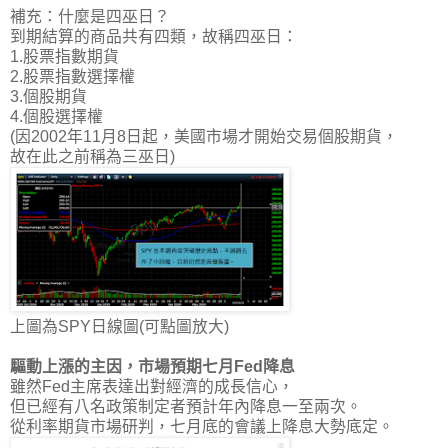
補充：什麼是四巫日？
到期結算的商品共有四類，故稱四巫日
：
1.股票指數期貨
2.股票指數選擇權
3.個股期貨
4.個股選擇權
(因2002年11月8日起，美國市場才開始交易個股期貨，
故在此之前稱為三巫日)
上圖為SPY日線圖(可點圖放大)
驅動上漲的主因，市場預期七月Fed降息
雖然Fed主席表達出對經濟的成長信心，
但已經有八名政策制定者預計年內降息一至兩次。
從利率期貨市場研判，
七月底的會議上降息大勢底定
。