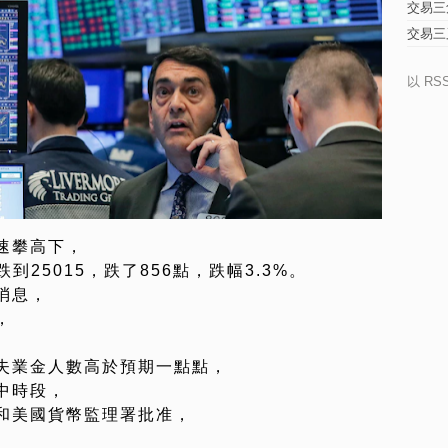
交易三
交易三
以 RS
速攀高下，
到25015，跌了856點，跌幅3.3%。
消息，
，
失業金人數高於預期一點點，
中時段，
和美國貨幣監理署批准，