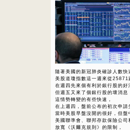
隨著美國的新冠肺炎確診人數快
美股道瓊指數這一週來從25871跌
在週四先來個有利於銀行股的好
但週五又來了個銀行股的壞消息
這情勢轉變的有些快速，
在上週四，盤前公布的初次申請
當時美股早盤沒開的很好，但盤
美國聯準會、聯邦存款保險公司
放寬《沃爾克規則》的限制，