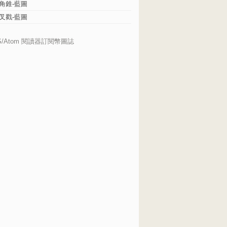
角錐-藍圖
叉戳-藍圖
S/Atom 閱讀器訂閱幣圖誌