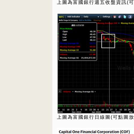
上圖為富國銀行週五收盤資訊(可
上圖為富國銀行日線圖(可點圖放