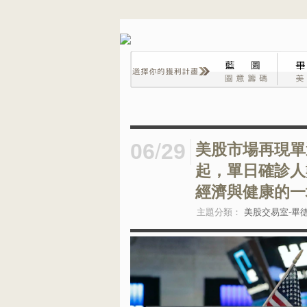
06
/
29
美股市場再現單
起，單日確診人
經濟與健康的一
主題分類：
美股交易室-畢