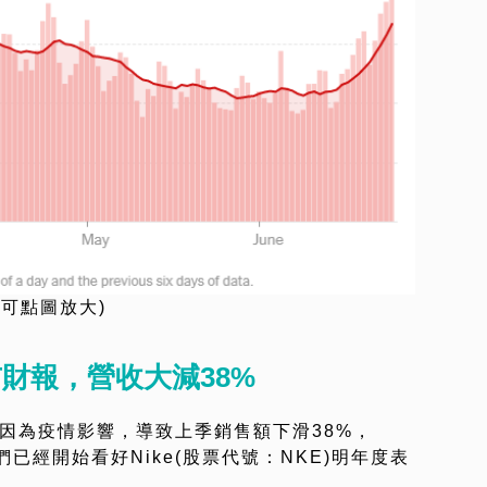
可點圖放大)
財報，營收大減38%
E)因為疫情影響，導致上季銷售額下滑38%，
已經開始看好Nike(股票代號：NKE)明年度表