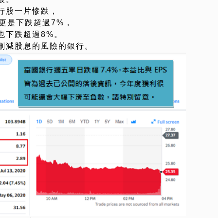
行股一片慘跌，
)更是下跌超過7%，
P)也下跌超過8%。
刪減股息的風險的銀行。