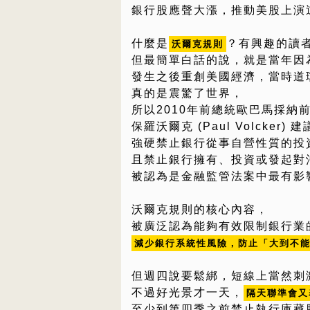
銀行股應聲大漲，推動美股上演
什麼是
？有興趣的讀者
沃爾克規則
但最簡單白話的說，就是當年因為
發生之後重創美國經濟，當時道瓊指
真的是震驚了世界，
所以2010年前總統歐巴馬採納
保羅沃爾克 (Paul Volcker) 
強硬禁止銀行從事自營性質的投
且禁止銀行擁有、投資或發起對
被認為是金融監管法案中最有影
沃爾克規則的核心內容，
被廣泛認為能夠有效限制銀行業
減少銀行系統性風險，防止「大到不
但週四說要鬆綁，短線上當然刺
不過好光景才一天，
隔天聯準會又
至少到第四季之前禁止執行庫藏