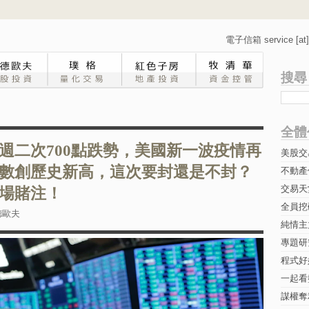
電子信箱 service [at] 
搜尋
全體
週二次700點跌勢，美國新一波疫情再
美股交
數創歷史新高，這次要封還是不封？
不動產
交易天
場賭注！
全員挖
德歐夫
純情主
專題研究-
程式好
一起看
謀權奪