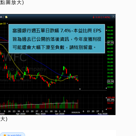
點圖放大)
大)