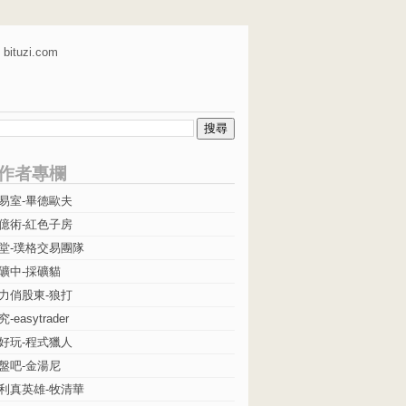
bituzi.com
作者專欄
易室-畢德歐夫
億術-紅色子房
堂-璞格交易團隊
礦中-採礦貓
力俏股東-狼打
easytrader
好玩-程式獵人
盤吧-金湯尼
利真英雄-牧清華