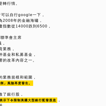
逆轉行情。
可以自行google一下，
2008年的金融海嘯，
數從14000跌到6500，
前聯準會主席
建議，
資業務，
沖基金和私募基金，
響的改革內容之一。
的業務規模和範圍，
能倒」風險再度發生。
激了銀行股，
，
表示下令限制美國大型銀行配發股息
股。