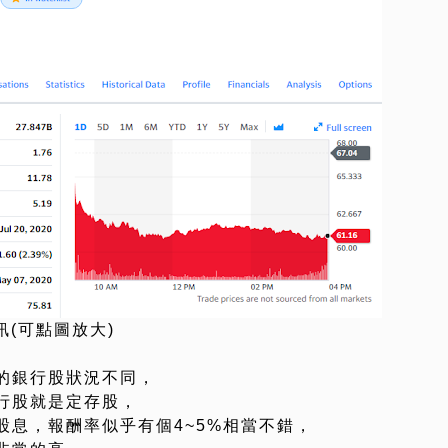
資訊(可點圖放大)
的銀行股狀況不同，
行股就是定存股，
股息，報酬率似乎有個4~5%相當不錯，