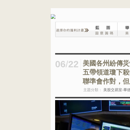
06
/
22
美國各州紛傳災
五帶領道瓊下殺
聯準會作對，但
主題分類：
美股交易室-畢