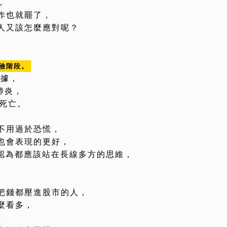
，
作也就罷了，
人又該怎麼應對呢？
險階段。
數據，
肺炎，
死亡。
不用過於恐慌，
也會表現的更好，
我認為都應該站在長線多方的思維，
把錢都壓進股市的人，
麼看多，