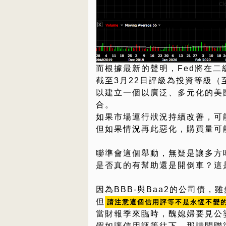
而根據最新的聲明，Fed將在
截至3月22日評級為投資等級（至
以建立一個以廣泛、多元化的美
合。
如果市場運行狀況持續改善，可
但如果情況再此惡化，購買量可
聯準會這個舉動，無疑是讓多方
是否真的有幫助還是開倒車？這
因為BBB-與Baa2的公司債，
但
請注意這個信用評等不是永恆不變
當財報季來臨時，醜媳婦要見公
假如讓信用評等往下，那請問聯