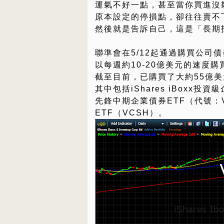
運氣不好一點，甚至當你買進沒
原本設定的停損點，卻往往賣不
然後就是告訴自己，這是「長期
聯準會在5/12起通過購買公司債
以每週約10-20億美元的速度購
截至目前，已購買了大約55億美
其中包括iShares iBoxx投
先鋒中期企業債券ETF（代號：
ETF（VCSH）。