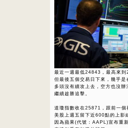
最近一週最低24843，最高來到2
但最後五個交易日下來，幾乎是
多頭沒有續攻上去，空方也沒辦
繼續趁勝追擊。
道瓊指數收在25871，跟前一個
美股上週五留下近600點的上影
因為蘋果(代號：AAPL)宣布