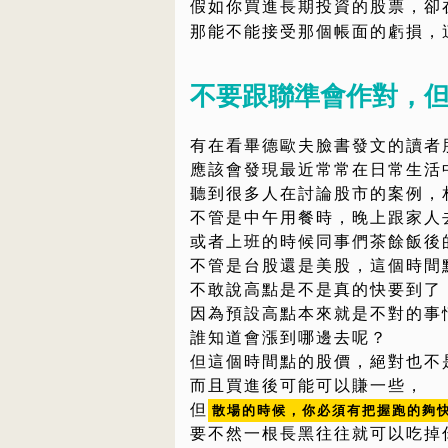
假如你買進長期投資的股票，卻
那能不能接受那個帳面的虧損，
不要跟聯準會作對，
有在看畢德歐夫臉書發文的讀者
應該會發現最近常常在日常生活
聽到很多人在討論股市的案例，
不管是中午用餐時，晚上跟家人
或者上班的時候同事們茶餘飯後
不管是台股還是美股，這個時間
不敢說高點是不是真的快要到了
因為預設高點本來就是不對的事
誰知道會漲到哪邊去呢？
但這個時間點的股價，絕對也不
而且買進後可能可以賺一些，
但
散場的時候，你必須有把握跑的夠
要不然一根長黑往往就可以吃掉