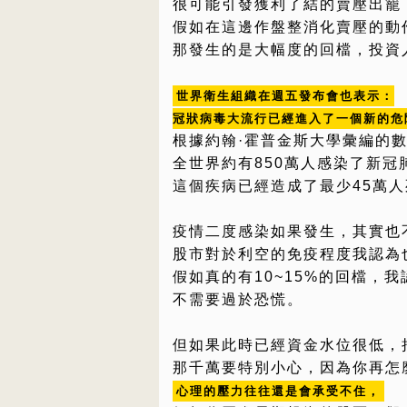
很可能引發獲利了結的賣壓出籠
假如在這邊作盤整消化賣壓的動
那發生的是大幅度的回檔，投資
世界衛生組織在週五發布會也表示：
冠狀病毒大流行已經進入了一個新的危
根據約翰·霍普金斯大學彙編的
全世界約有850萬人感染了新冠
這個疾病已經造成了最少45萬人
疫情二度感染如果發生，其實也
股市對於利空的免疫程度我認為
假如真的有10~15%的回檔，
不需要過於恐慌。
但如果此時已經資金水位很低，
那千萬要特別小心，因為你再怎
心理的壓力往往還是會承受不住，