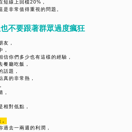
在短線上回檔20%，
這是非常值得重視的問題。
但也不要跟著群眾過度瘋狂
朋友，
中，
相信你們多少也有這樣的經驗，
去餐廳吃飯，
的話題，
點真的非常熱，
，
情，
是相對低點，
快，
你過去一兩週的利潤，