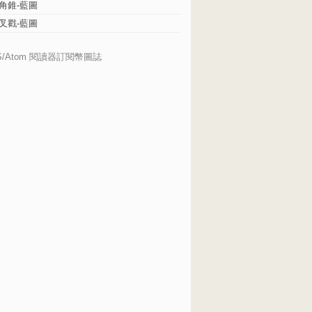
角錐-藍圖
叉戳-藍圖
S/Atom 閱讀器訂閱幣圖誌