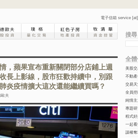
電子信箱 service [at] 
搜尋
全體
情，蘋果宣布重新關閉部分店鋪上週
美股交
收長上影線，股市狂歡持續中，別跟
不動產
交易天
肺炎疫情擴大這次還能繼續買嗎？
全員挖
德歐夫
純情主
專題研究-
程式好
一起看
謀權奪