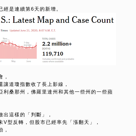
已經是連續第6天的新增。
會，
還讓道瓊指數收了長上影線，
亞利桑那州，佛羅里達州和其他一些州的一些蘋
做出這樣的「判斷」，
未V型反轉，但股市已經率先「漲翻天」，
動，