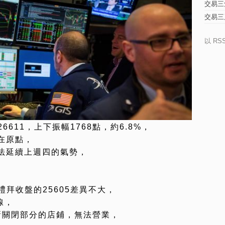
交易三
交易三
以 RS
6611，上下振幅1768點，約6.8%，
在原點，
法延續上週四的氣勢，
禮拜收盤的25605差異不大，
線，
重新關閉部分的店鋪，無法營業，