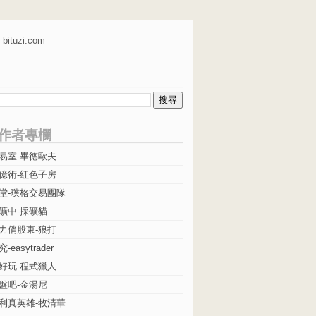
bituzi.com
作者專欄
易室-畢德歐夫
億術-紅色子房
堂-璞格交易團隊
礦中-採礦貓
力俏股東-狼打
easytrader
好玩-程式獵人
盤吧-金湯尼
利真英雄-牧清華