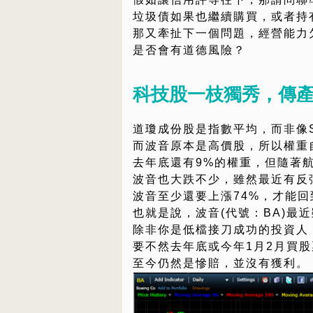
垃圾債如果也繼續購買，或者持
那又牽扯下一個問題，經營能力
是否會有道德風險？
科技股一枝獨秀，傳
道瓊成份股是指數平均，而非像S
而波音原本是高價股，所以權重
去年底還有9%的權重，但隨著
波音也大跌不少，雖然最近有反彈
波音至少還要上漲74%，才能
也就是說，波音(代號：BA)最
除非你是低檔接刀成功的投資人
要不然去年底或今年1月2月買
至今仍然是慘賠，並沒有獲利。