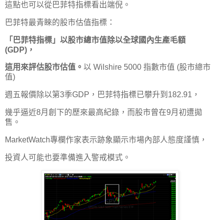
這點也可以從巴菲特指標看出端倪。
巴菲特最青睞的股市估值指標：
「巴菲特指標」以股市總市值除以全球國內生產毛額
(GDP)，
這用來評估股市估值。
以 Wilshire 5000 指數市值 (股市總市
值)
週五報價除以第3季GDP，巴菲特指標已攀升到182.91，
幾乎逼近8月創下的歷來最高紀錄，而股市曾在9月初遭拋
售。
MarketWatch專欄作家表示跡象顯示市場內部人態度謹慎，
投資人可能也要準備進入警戒模式。