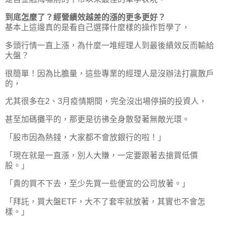
到底怎麼了？經營績效越差的漲的更多更好？
基本上這邊真的是看自己選擇什麼樣的操作哲學了，
多頭行情一直上漲，為什麼一堆經理人到最後績效反而輸給
大盤？
很簡單！因為比膽量，這些專業的經理人是沒辦法打贏散戶
的，
尤其很多在2、3月疫情期間，完全沒出場停損的投資人，
甚至加碼攤平的，那更是彷彿全身散發著無敵光環。
「股市因為熱錢，大家都不會放銀行的啦！」
「現在就是一直漲，別人大賺，一定要跟著去搶買低價
股。」
「貴的買不下去，至少先買一些便宜的公司放著。」
「拜託，買大盤ETF，大不了套牢就放著，其實也不會怎
樣。」