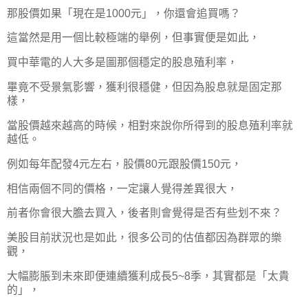
那股價如果「現在是1000元」，你還會追買嗎？
這當然是用一個比較極端的舉例，但事實便是如此，
買中華電的人大多是圖那個穩定的股息殖利率，
畢竟不受景氣影響，獲利很穩健，但因為股息就是固定那
樣，
當股價越來越高的時候，相對來說你所得到的股息殖利率就
越低。
例如每年配發4元左右，股價80元跟股價150元，
相信兩個不同的價格，一定讓人覺得差異很大，
前者你會很大膽去買入，後者則會覺得是否有些划不來？
美股目前狀況也是如此，很多公司的估值都因為群眾的樂
觀，
大幅膨脹到未來即便連續獲利成長5~8季，其實都是「太貴
的」，