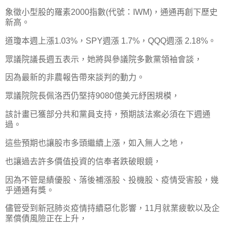
象徵小型股的羅素2000指數(代號：IWM)，通通再創下歷史
新高。
道瓊本週上漲1.03%，SPY週漲 1.7%，QQQ週漲 2.18%。
眾議院議長週五表示，她將與參議院多數黨領袖會談，
因為最新的非農報告帶來談判的動力。
眾議院院長佩洛西仍堅持9080億美元紓困規模，
該計畫已獲部分共和黨員支持，預期該法案必須在下週通
過。
這些預期也讓股市多頭繼續上漲，如入無人之地，
也讓過去許多價值投資的信奉者跌破眼鏡，
因為不管是績優股、落後補漲股、投機股、疫情受害股，幾
乎通通有獎。
儘管受到新冠肺炎疫情持續惡化影響，11月就業疲軟以及企
業償債風險正在上升，