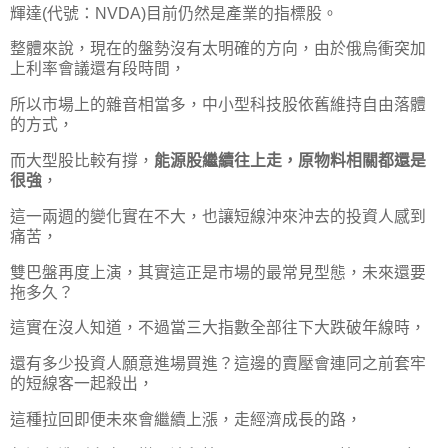
輝達(代號：NVDA)目前仍然是產業的指標股。
整體來說，現在的盤勢沒有太明確的方向，由於俄烏衝突加
上利率會議還有段時間，
所以市場上的雜音相當多，中小型科技股依舊維持自由落體
的方式，
而大型股比較有撐，
能源股繼續往上走，原物料相關都還是
很強
，
這一兩週的變化實在不大，也讓短線沖來沖去的投資人感到
痛苦，
雙巴盤再度上演，其實這正是市場的最常見型態，未來還要
拖多久？
這實在沒人知道，不過當三大指數全部往下大跌破年線時，
還有多少投資人願意進場買進？這邊的賣壓會連同之前套牢
的短線客一起殺出，
這種拉回即便未來會繼續上漲，走經濟成長的路，