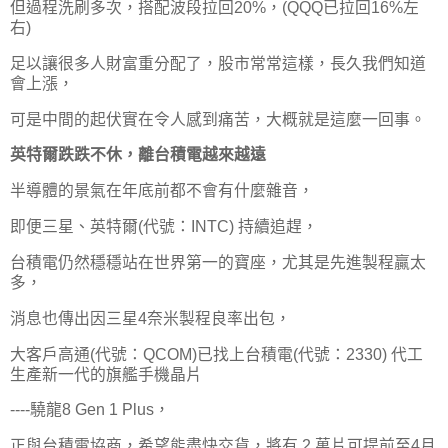
但過程洗刷多次，搭配波段拉回20%，(QQQ已拉回16%左
右)
足以讓很多人財富重分配了，股市常常這樣，長久我們知道
會上漲，
可是中間的起伏實在令人感到痛苦，大概就是這麼一回事。
英特爾跌跌不休，離台積電越來越遠
半導體的景氣在年底前都不會有什麼雜音，
即便三星、英特爾(代號：INTC) 持續追趕，
台積電仍然穩穩站在世界第一的寶座，尤其是先進製程贏太
多，
消息也傳出因三星4奈米製程良率出包，
大客戶高通(代號：QCOM)已找上台積電(代號：2330) 代工
生產新一代的旗艦手機晶片
----驍龍8 Gen 1 Plus，
正與台積電協商，希望能盡快交貨，將有 2 萬片可提前至4月