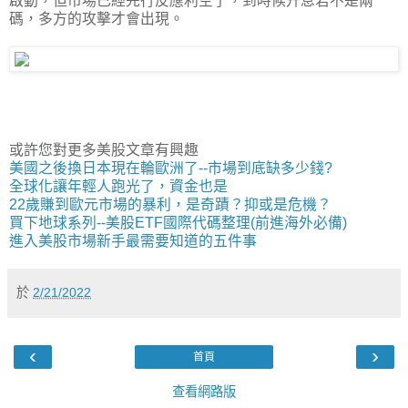
啟動，但市場已經先行反應利空了，到時候升息若不是兩
碼，多方的攻擊才會出現。
或許您對更多美股文章有興趣
美國之後換日本現在輪歐洲了--市場到底缺多少錢?
全球化讓年輕人跑光了，資金也是
22歲賺到歐元市場的暴利，是奇蹟？抑或是危機？
買下地球系列--美股ETF國際代碼整理(前進海外必備)
進入美股市場新手最需要知道的五件事
於
2/21/2022
‹
›
首頁
查看網路版