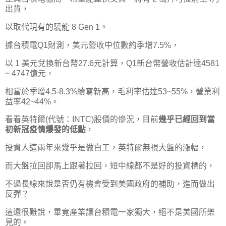
出貨，
以取代現有的驍龍 8 Gen 1。
據台積電Q1財測，美元營收中位數約季增7.5%，
以 1 美元兌換新台幣27.6元計算，Q1新台幣營收估計達4581
~ 4747億元，
相當於季增4.5-8.3%續寫新高，毛利率估達53~55%，營業利
益率42~44%。
看看英特爾(代號：INTC)股價的慘況，目前
幾乎已經回到當
初新冠疫情爆發的低點
，
投資人這兩年來幾乎是做白工，英特爾無視大盤的漲幅，
而大盤拉回卻馬上跟著拉回，短中線都不是好的投資標的，
不過長線來說是否仍有機會受到美國政府的補助，進而做出
反彈？
這還很難說，畢竟產業讓台積電一家獨大，絕不是美國所樂
見的。