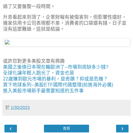
過了又要盤整一段時間。
升息看起來到頂了，企業財報有被傷害到，但影響性還好，
幾家信用卡公司表現都不差，消費者的口袋還有錢，日子並
沒有這麼難過，這就是結論。
或許您對更多美股文章有興趣
美國之後換日本現在輪歐洲了--市場到底缺多少錢?
全球化讓年輕人跑光了，資金也是
22歲賺到歐元市場的暴利，是奇蹟？抑或是危機？
買下地球系列--美股ETF國際代碼整理(前進海外必備)
進入美股市場新手最需要知道的五件事
於
1/30/2023
‹
›
首頁