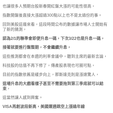
也讓很多人預期台股新春開紅盤大漲的可能性很高，
指數開盤後直接大漲超過300點以上也不是太過份的事。
回到美股這邊來看，這段時間公布的數據讓市場人士開始有
了新的猜測，
認為2/1的聯準會即便升息一碼，下次3/22也是升息一碼，
接著就要進行盤整期，不會繼續升息，
這些推測都會在本週的利率會議中，聽到主席的最新言論，
科技股的估值不再下修了，傳產股表現也可圈可點，
目前的指數依舊是緩步向上，那斯達克則是漲速驚人，
這場升息的大戲看樣子甚至不需要拖到第三季底就可以結
束
，
這當然讓人感到興奮。
VISA再創波段新高，美國運通跳空上漲過年線