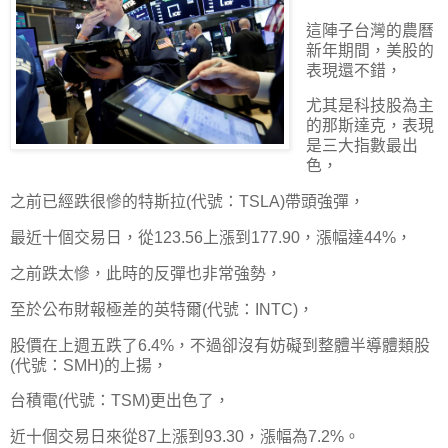
這陣子台灣的農曆
新年期間，美股的
表現還不錯，
尤其是科技股為主
的那斯達克，表現
是三大指數最出
色，
之前已經跌很慘的特斯拉(代號：TSLA)帶頭強彈，
最近十個交易日，從123.56上漲到177.90，漲幅達44%，
之前跌太慘，此時的反彈也非常強勢，
至於公布財報極差的英特爾(代號：INTC)，
股價在上週五跌了6.4%，不過卻沒有妨礙到整體半導體類股
(代號：SMH)的上揚，
台積電(代號：TSM)更出色了，
近十個交易日來從87上漲到93.30，漲幅為7.2%。