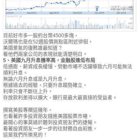
目前好市多一股約台幣4500多塊，
沃爾瑪也是在52週股價高點區附近徘徊，
美國景氣的復甦誰最知道？
看他們兩家公司的表現就能清楚明白。
5、美國九月升息機率高，金融股逢低布局
低通膨、薪資成長緩慢、勞動市場不活躍導致六月可能無法
順利升息。
無論六月升息或是九月升息，
根據過去的經驗，只要升息趨勢確立，
利率只會不斷往上升，
存放款利差得以擴大，銀行是最大最直接的受益者。
撰寫美股專欄這幾年，
也看著許多投資朋友錢進美國股票市場，
最開心的事莫過於聽到投資朋友們的捷報。
看著投資朋友一步一步的往財務自由前進，
這是我們所樂見的！