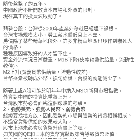
隨後盤整了約五年。
中國政府不斷開放資本市場和外資的限制，
現在真正的投資波啟動了。
弱勢台股：台灣從2000年產業外移就已經埋下禍根。
台灣市場規模太小、勞工薪水偏低且上不去、
房價除了某些精華地段外，許多非精華地區也炒作到嚇死人
的價格，
種種原因導致好的人才留不住。
資金外流情況日漸嚴重，M1B下降(狹義貨幣供給量，流動性
較佳)、
M2上升(廣義貨幣供給量，流動性較差)，
台幣逐漸被轉成外幣，換句話說，台股的動能減少了。
隨著
上證A股可能於明年年中納入MSCI新興市場指數，
外資對中國的投資比重將上升
，
台灣股市勢必會面臨這個嚴峻的考驗。
2、強勢美元、強勢人民幣、弱勢台幣
錢總要找地方放，因此強勢的市場與強勢的貨幣相輔相成。
不過當貨幣供給的效果較大時，
股市上漲未必會與貨幣升值畫上等號，
如美國的QE和日本的貨幣寬鬆政策皆導致貨幣貶值，