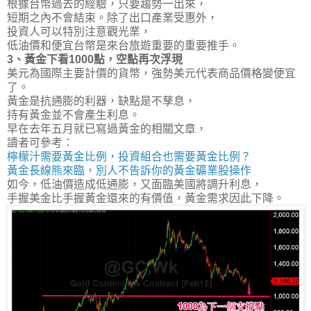
根據台幣過去的經驗，只要趨勢一出來，
短期之內不會結束。除了出口產業受惠外，
投資人可以特別注意觀光業，
低油價和便宜台幣是來台旅遊重要的重要推手。
3、黃金下看1000點，空點再次浮現
美元為國際主要計價的貨幣，強勢美元代表商品價格變便宜
了。
黃金是抗通膨的利器，缺點是不孳息，
持有黃金並不會產生利息。
早在去年五月就已寫過黃金的相關文章，
讀者可參考：
檸檬汁需要黃金比例，投資組合也需要黃金比例？
黃金長線熊來臨，別人不告訴你的黃金礦業股操作
如今，低油價造成低通膨，又面臨美國將調升利息，
手握美金比手握黃金還來的有價值，黃金需求因此下降。