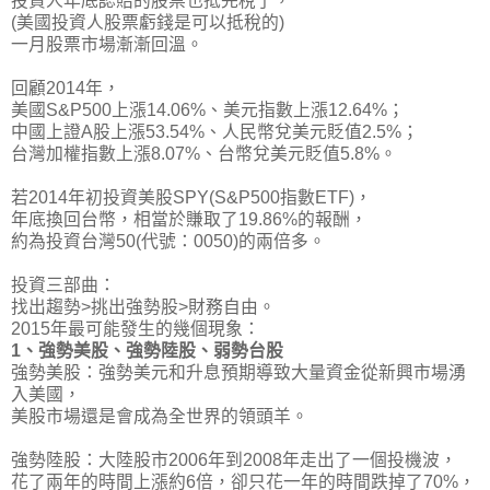
投資人年底認賠的股票也抵完稅了，
(美國投資人股票虧錢是可以抵稅的)
一月股票市場漸漸回溫。
回顧2014年，
美國S&P500上漲14.06%、美元指數上漲12.64%；
中國上證A股上漲53.54%、人民幣兌美元貶值2.5%；
台灣加權指數上漲8.07%、台幣兌美元貶值5.8%。
若2014年初投資美股SPY(S&P500指數ETF)，
年底換回台幣，相當於賺取了19.86%的報酬，
約為投資台灣50(代號：0050)的兩倍多。
投資三部曲：
找出趨勢>挑出強勢股>財務自由
。
2015年最可能發生的幾個現象：
1、強勢美股、強勢陸股、弱勢台股
強勢美股：強勢美元和升息預期導致大量資金從新興市場湧
入美國，
美股市場還是會成為全世界的領頭羊。
強勢陸股：大陸股市2006年到2008年走出了一個投機波，
花了兩年的時間上漲約6倍，卻只花一年的時間跌掉了70%，