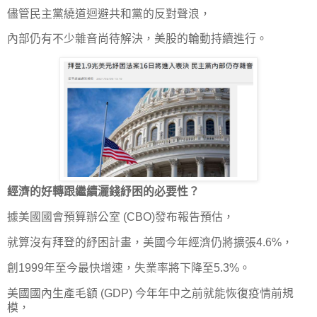
儘管民主黨繞道迴避共和黨的反對聲浪，
內部仍有不少雜音尚待解決，美股的輪動持續進行。
經濟的好轉跟繼續灑錢紓困的必要性？
據美國國會預算辦公室 (CBO)發布報告預估，
就算沒有拜登的紓困計畫，美國今年經濟仍將擴張4.6%，
創1999年至今最快增速，失業率將下降至5.3%。
美國國內生產毛額 (GDP) 今年年中之前就能恢復疫情前規
模，