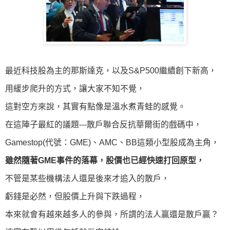
最近科技股為主的那斯達克，以及S&P500繼續創下新高，
用緩步爬升的方式，讓大家不知不覺，
這對空方來說，其實有點像是溫水煮青蛙的感覺。
在這陣子最紅的議題---散戶聯合反抗華爾街的戲碼中，
Gamestop(代號：GME)、AMC、BB這類小型股成為主角，
雖然隨著GME事件的落幕，股價也已經快速打回原型，
不管是某些機構法人還是後來才追入的散戶，
虧錢是必然，但股價上升與下跌過程，
本來就會有越來越多人的參與，所謂的法人贏還是散戶贏？