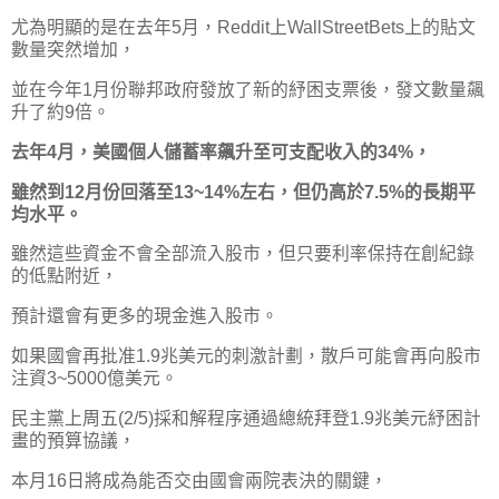
尤為明顯的是在去年5月，Reddit上WallStreetBets上的貼文
數量突然增加，
並在今年1月份聯邦政府發放了新的紓困支票後，發文數量飆
升了約9倍。
去年4月，美國個人儲蓄率飆升至可支配收入的34%，
雖然到12月份回落至13~14%左右，但仍高於7.5%的長期平
均水平。
雖然這些資金不會全部流入股市，但只要利率保持在創紀錄
的低點附近，
預計還會有更多的現金進入股市。
如果國會再批准1.9兆美元的刺激計劃，散戶可能會再向股市
注資3~5000億美元。
民主黨上周五(2/5)採和解程序通過總統拜登1.9兆美元紓困計
畫的預算協議，
本月16日將成為能否交由國會兩院表決的關鍵，