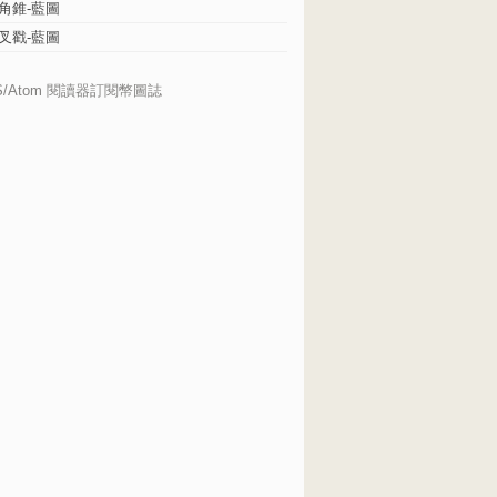
角錐-藍圖
叉戳-藍圖
S/Atom 閱讀器訂閱幣圖誌