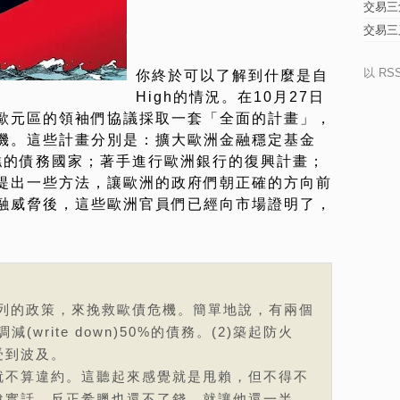
交易三
交易三
以 RS
你終於可以了解到什麼是自
High的情況。在10月27日
歐元區的領袖們協議採取一套「全面的計畫」，
機。這些計畫分別是：擴大歐洲金融穩定基金
糟糕的債務國家；著手進行歐洲銀行的復興計畫；
提出一些方法，讓歐洲的政府們朝正確的方向前
融威脅後，這些歐洲官員們已經向市場證明了，
系列的政策，來挽救歐債危機。簡單地說，有兩個
(write down)50%的債務。(2)築起防火
受到波及。
就不算違約。這聽起來感覺就是甩賴，但不得不
說實話，反正希臘也還不了錢，就讓他還一半。