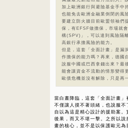
加上歐洲銀行與避險基金手中
也能免去歐洲金融業倒閉的風
要建立防火牆目前歐盟領袖們提
保，有EFSF做擔保，市場就會
構(SPV)」，可以達到風險隔
高銀行承擔風險的能力。
但是，這套「全面計畫」是漏洞
作擔保的能力嗎？再來，德國
說服中國或巴西拿錢出來？最
能會讓資金不流動的情形變得
歐債危機並沒有解除，只是再
當白晝降臨，這套「全面計畫」
不僅讓人摸不著頭緒，也說服不
自以為這是精心設計的援助案。
後果，而又不堪一擊。之所以說
畫的核心，並不是以保護歐元為