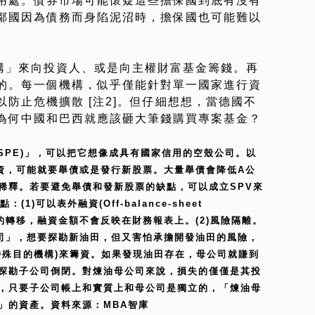
用處。債券市場可能懷疑這些擔保國到底有沒有
鄰國因為債務而身陷泥沼時，擔保國也可能難以
機構」來向投資人、或是向主權財富基金籌錢。再
的。每一個機構，似乎僅能針對單一國家進行資
防止危機擴散 [注2]。但仔細想想，當德國不
為何中國和巴西就應該砸大筆錢購買專案基金？
or SPE)」，可以把它想像成具有國家信用的空殼公司。以
資，可能就要舉債或是發行新股票。大量舉債會降低A公
稀釋。若要避免舉債和發新股票的缺點，可以成立SPV來
)可以表外融資(Off-balance-sheet
有權的轉移，融資金額不會反映在財務報表上。(2)風險隔離。
司」，想要探勘新油田，但又害怕承擔開發油田的風險，
特殊目的機構)來籌資。如果發現油田存在，母公司就賺到
探勘子公司倒閉。對煉油母公司來說，損失的僅僅是其投
，只要子公司帳上和實質上和母公司是獨立的，「煉油母
」的資產。資料來源：MBA智庫