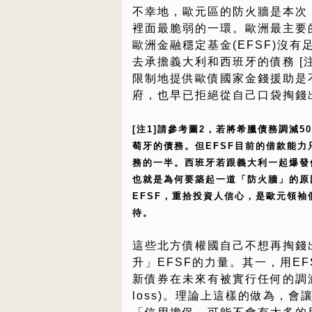
不幸地，歐元區的防火牆是本次
裡面最脆弱的一環。歐洲最主要
歐洲金融穩定基金(EFSF)沒有
去承擔義大利和西班牙的債務 [注
限制地提供歐債國家金錢援助是
府，也早已拒絕從自己口袋掏錢
[注1]請參考圖2，若將希臘債務調減
萄牙的債務。但EFSF目前的借款能力
務的一半。西班牙若跟義大利一起爆發
也就是為何要築起一道「防火牆」的原
EFSF，重拾投資人信心，是歐元領
待。
這些北方債權國自己不想再掏錢
升」EFSF的力量。其一，用E
新債券在未來有被實行任何的調減(wr
loss)。理論上這樣的做為，