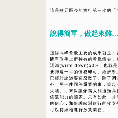
這是歐元區今年實行第三次的「
說得簡單，做起來難
這個高峰會最主要的成果就是：
間單位手上所持有的希臘債券，
調減(write down)50%，也
要歸還一半的債務即可。經濟學
已經討論過要這麼做了。除了調
外，另一件同等重要的事，築起
火牆」，來保護像義大利這類高
償還能力的國家。只有如此，才
的信心，和保護歐洲銀行的收支
可以持續地進行放貸業務。