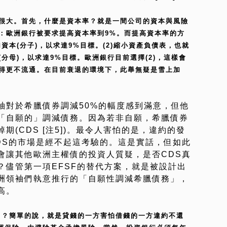
量很大。首先，什麼是資本率？就是一間公司的資本與風險
：歐洲銀行被要求提高資本率到9%。而提高資本率的方
資本(分子)，以求達9%目標。(2)縮小資產負債表，也就
分母)，以求達9%目標。歐洲銀行目前選擇(2)，這樣會
得更不流通。在目前衰退的環境下，此舉無疑是雪上加
袖對於希臘債券調減50%的幅度感到滿意，但他
「自願的」調減債務。因為若非自願，希臘債券
(CDS [注5])。最令人害怕的是，違約的發
DS的市場是經不起這考驗的。這是實話，但如此
會讓其他歐洲主權債的投資人質疑，是否CDS真
？儘管第一項EFSF的替代方案，就是被設計出
洲領袖們執意推行的「自願性調減希臘債務」，
高。
S)」？簡單的說，就是貸錢的一方害怕借錢的一方違約不還