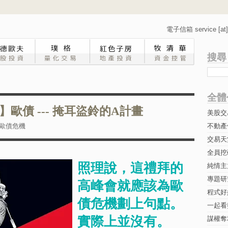
電子信箱 service [at] 
搜尋
全體
歐債 --- 掩耳盜鈴的A計畫
美股交
歐債危機
不動產
交易天
全員挖
照理說，這禮拜的
純情主
專題研究-
高峰會就應該為歐
程式好
債危機劃上句點。
一起看
實際上並沒有。
謀權奪