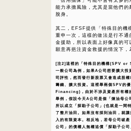
「信用擔保」可能不會有太多的
能力承擔風險，尤其是當他們的
脫身。
其二，EFSF提供「特殊目的
重申一次，這樣的做法是行不通
金援助，所以表面上好像真的可以
願意再挹注資金救援的情況下，
[注2]這裡的「特殊目的機構(SPV 
一般公司為例，如果A公司想要擴大投
司評性，然而發行新股票又會造成股權
籌錢、擴大投資。這裡舉兩個SPV的優點：(1
Financing)，由於不涉及資產所
舉例，假設今天A公司是個「煉油母公
所以成立「探勘子公司」(也就是一間
了整片油田。如果沒有採到油田，就讓
入的有限資本。相反地，若母公司破產
公司」的債權人無權追償「探勘子公司