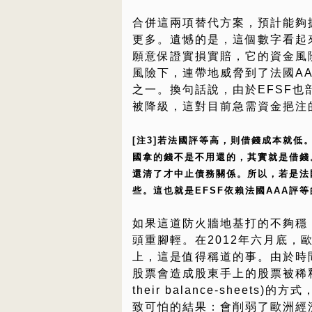
合併這兩項替代方案，預計能夠擴大
更多。遺憾的是，這個數字看起
願意保證實損實賠，它的資金風
風險下，連帶地威脅到了法國AA
之一。換句話說，由於EFSF也部
被降級，這對目前急需資金挹注
[注3]若法國評等高，則借錢成本就低
國拿的錢不是不用還的，其實就是借錢
還清了才中止債務關係。所以，若是法
些。這也就是EFSF依賴法國AAA評
如果這道防火牆地基打的不夠穩
頭重腳輕。在2012年六月底，
上，這是值得稱道的事。由於時
股票會造成股東手上的股票被稀釋，
their balance-shee
致可怕的結果：會削弱了歐洲經濟