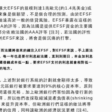
EFSF的規模到達1兆歐元(約1.4兆美金)或
來像是個願望，不是個合理的預測。由於EFSF
險遠高於一般的借貸風險。EFSF暴露在這樣的
A的評等，因為法國是提供EFSF資金的主要國
分依賴法國的AAA評等 [注3]，若法國的評性
的EFSF來說，將會是個沉痛的打擊。
。而法國將借來的錢注入EFSF，對EFSF來說，手上跟法
。每一年也是要付利息給法國，直到到期日，本金加利息
國借錢成本低一點，要求EFSF支付的利息就會相對低一
等的地方。
，上述對於銀行系統的計劃就會顯得太多，導致
歐元區銀行被要求要達到9%的核心資本率。原則
間還很充裕，加上歐洲銀行們害怕因為發行新的
所以他們改採取縮減資產負債表(shrinking
ts)的方式，來提升資本率。但歐洲銀行們這樣的做法將導
的信用，同時讓歐洲的經濟狀況更糟 [注4]。