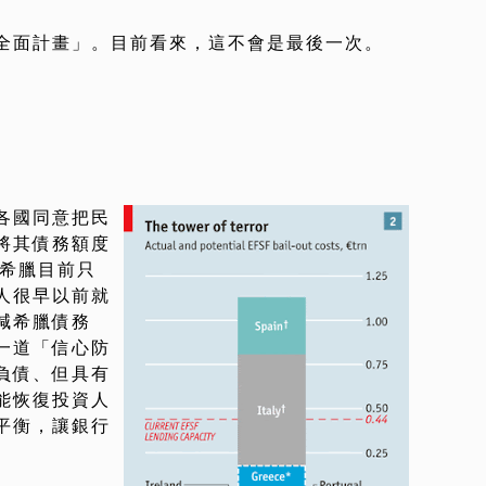
全面計畫」。目前看來，這不會是最後一次。
…
各國同意把民
將其債務額度
就是希臘目前只
人很早以前就
減希臘債務
一道「信心防
負債、但具有
能恢復投資人
平衡，讓銀行