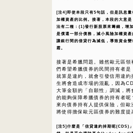
[注4]即使本段只有5句話，但是訊息
加權資產的比例。接著，本段的大意是
法有二種：(1)發行新股票來籌錢，增加
是償還一部分債務，減小風險加權資產(
讓銀行間的借貸行為減低，導致資金變
霜。
接著是希臘問題。雖然歐元區領
們希望希臘債券的民間持有者是
就算是違約，就會引發信用違約掉期
生將會造成市場的混亂，因為C
大筆金額的「自願性」調減，將
的能夠保障希臘債券的持有者呢
來向債券持有人提供保險，但歐
將使得擔保歐元區債券的難度提
[注5]什麼是「信貸違約掉期呢(CD