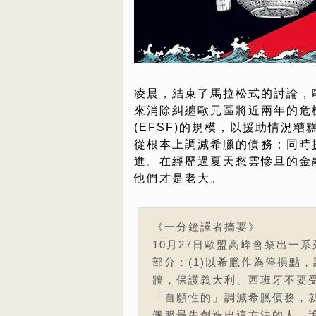
凌晨，結束了馬拉松式的討論，
來消除糾纏歐元區將近兩年的危
(EFSF)的規模，以援助情況
從根本上調減希臘的債務；同時
進。在經歷過夏天愁雲慘旦的金
他們才是老大。
《一分鐘譯者摘要》
10月27日歐盟高峰會祭出一
部分：(1)以希臘作為停損點，調減
牆，保護義大利、西班牙不要
「自願性的」調減希臘債務，
佩服最先創造出這方法的人。