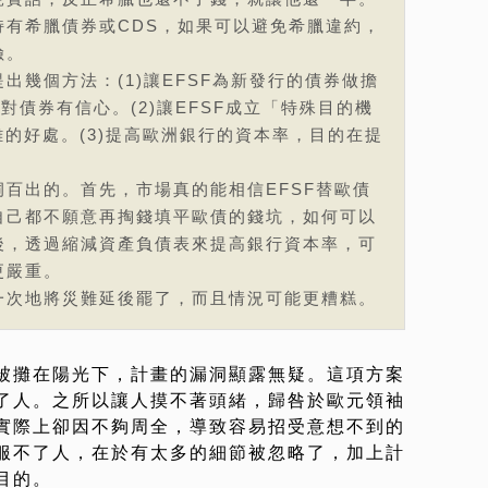
持有希臘債券或CDS，如果可以避免希臘違約，
險。
出幾個方法：(1)讓EFSF為新發行的債券做擔
對債券有信心。(2)讓EFSF成立「特殊目的機
離的好處。(3)提高歐洲銀行的資本率，目的在提
百出的。首先，市場真的能相信EFSF替歐債
自己都不願意再掏錢填平歐債的錢坑，如何可以
後，透過縮減資產負債表來提高銀行資本率，可
更嚴重。
一次地將災難延後罷了，而且情況可能更糟糕。
被攤在陽光下，計畫的漏洞顯露無疑。這項方案
了人。之所以讓人摸不著頭緒，歸咎於歐元領袖
實際上卻因不夠周全，導致容易招受意想不到的
服不了人，在於有太多的細節被忽略了，加上計
目的。