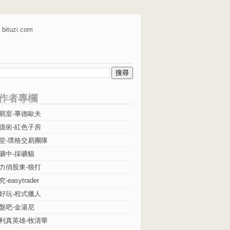
bituzi.com
作者專欄
易室-畢德歐夫
億術-紅色子房
堂-璞格交易團隊
礦中-採礦貓
力俏股東-狼打
easytrader
好玩-程式獵人
盤吧-金湯尼
利真英雄-牧清華