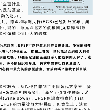
「全面計畫」
的援助基金，
足夠的財力，
1]。德國和歐洲央行(ECB)已經對外宣布，無
不可能的。歐元區北方的債權國(尤指德法)政
出來彌補這個巨大的錢坑。
50%來計算，EFSF可以輕鬆地同時負擔希臘、愛爾蘭和葡
只有4,400億歐元，從圖上看來，也只能涵蓋到義大利債
倒債危機，那整個歐洲的金融體系可能就瞬間瓦解了，這
因。將停損點設在希臘、要求中國和巴西資金注入
袖們心目中最完美的救援計畫。會成功嗎？讓我們拭目以
出來救火，所以他們想到了兩個替代方案來「提
FSF來為債務國所發行「新的」債券作擔保，若
ite down)，EFSF保證實損實賠(first
會讓EFSF的力量被放大好幾倍。但實際上，這種