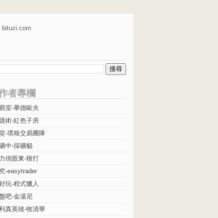
bituzi.com
作者專欄
易室-畢德歐夫
億術-紅色子房
堂-璞格交易團隊
礦中-採礦貓
力俏股東-狼打
easytrader
好玩-程式獵人
盤吧-金湯尼
利真英雄-牧清華