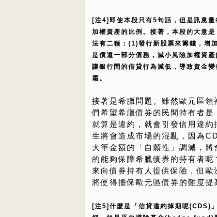
[注4]即使本段只有5句話，但是訊息
加權資產的比例。接著，本段的大意是
法有二種：(1)發行新股票來籌錢，增加
是償還一部分債務，減小風險加權資產(
讓銀行間的借貸行為減低，導致資金變
霜。
接著是希臘問題。雖然歐元區領
們希望希臘債券的民間持有者是
就算是違約，就會引發信用違約掉期
生將會造成市場的混亂，因為C
大筆金額的「自願性」調減，將
的能夠保障希臘債券的持有者呢
來向債券持有人提供保險，但歐
將使得擔保歐元區債券的難度提
[注5]什麼是「信貸違約掉期呢(CD