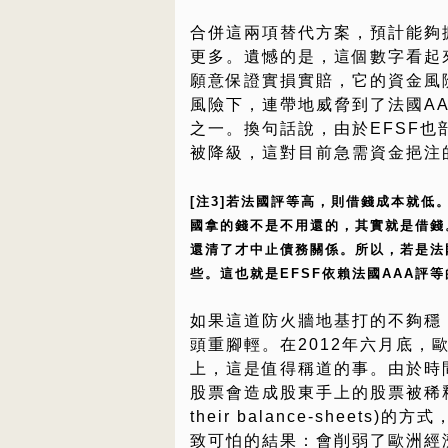
合併這兩項替代方案，預計能夠擴大
更多。遺憾的是，這個數字看起
願意保證實損實賠，它的資金風
風險下，連帶地威脅到了法國AA
之一。換句話說，由於EFSF也部
被降級，這對目前急需資金挹注
[注3]若法國評等高，則借錢成本就低
國拿的錢不是不用還的，其實就是借錢
還清了才中止債務關係。所以，若是法
些。這也就是EFSF依賴法國AAA評
如果這道防火牆地基打的不夠穩
頭重腳輕。在2012年六月底，
上，這是值得稱道的事。由於時
股票會造成股東手上的股票被稀釋，
their balance-shee
致可怕的結果：會削弱了歐洲經濟