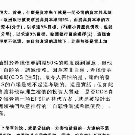
量很大。首先，什麼是資本率？就是一間公司的資本與風險
：歐洲銀行被要求提高資本率到9%。而提高資本率的方
資本(分子)，以求達9%目標。(2)縮小資產負債表，也就
分母)，以求達9%目標。歐洲銀行目前選擇(2)，這樣會
得更不流通。在目前衰退的環境下，此舉無疑是雪上加
袖對於希臘債券調減50%的幅度感到滿意，但他
「自願的」調減債務。因為若非自願，希臘債券
(CDS [注5])。最令人害怕的是，違約的發
DS的市場是經不起這考驗的。這是實話，但如此
會讓其他歐洲主權債的投資人質疑，是否CDS真
？儘管第一項EFSF的替代方案，就是被設計出
洲領袖們執意推行的「自願性調減希臘債務」，
高。
S)」？簡單的說，就是貸錢的一方害怕借錢的一方違約不還