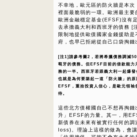
不幸地，歐元區的防火牆是本次
裡面最脆弱的一環。歐洲最主要
歐洲金融穩定基金(EFSF)沒有
去承擔義大利和西班牙的債務 [注
限制地提供歐債國家金錢援助是
府，也早已拒絕從自己口袋掏錢
[注1]請參考圖2，若將希臘債務調減
萄牙的債務。但EFSF目前的借款能力
務的一半。西班牙若跟義大利一起爆發
也就是為何要築起一道「防火牆」的原
EFSF，重拾投資人信心，是歐元領
待。
這些北方債權國自己不想再掏錢
升」EFSF的力量。其一，用E
新債券在未來有被實行任何的調減(wr
loss)。理論上這樣的做為，