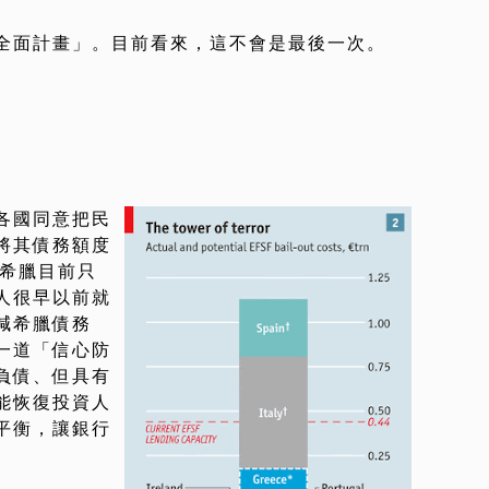
全面計畫」。目前看來，這不會是最後一次。
…
各國同意把民
將其債務額度
就是希臘目前只
人很早以前就
減希臘債務
一道「信心防
負債、但具有
能恢復投資人
平衡，讓銀行