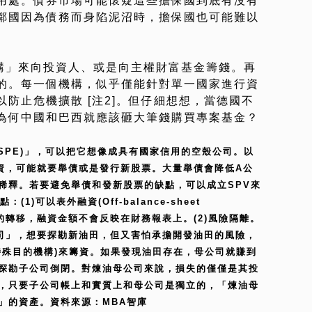
用處。債券市場可能懷疑這些擔保國到底有沒有
鄰國因為債務而身陷泥沼時，擔保國也可能難以
機構」來向投資人、或是向主權財富基金籌錢。再
的。每一個機構，似乎僅能針對單一國家進行資
防止危機擴散 [注2]。但仔細想想，當德國不
為何中國和巴西就應該砸大筆錢購買專案基金？
or SPE)」，可以把它想像成具有國家信用的空殼公司。以
資，可能就要舉債或是發行新股票。大量舉債會降低A公
稀釋。若要避免舉債和發新股票的缺點，可以成立SPV來
)可以表外融資(Off-balance-sheet
有權的轉移，融資金額不會反映在財務報表上。(2)風險隔離。
司」，想要探勘新油田，但又害怕承擔開發油田的風險，
特殊目的機構)來籌資。如果發現油田存在，母公司就賺到
探勘子公司倒閉。對煉油母公司來說，損失的僅僅是其投
，只要子公司帳上和實質上和母公司是獨立的，「煉油母
」的資產。資料來源：MBA智庫