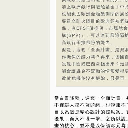
加上歐洲銀行與避險基金手中
也能免去歐洲金融業倒閉的風
要建立防火牆目前歐盟領袖們提
保，有EFSF做擔保，市場就會
構(SPV)」，可以達到風險隔
高銀行承擔風險的能力。
但是，這套「全面計畫」是漏洞
作擔保的能力嗎？再來，德國
說服中國或巴西拿錢出來？最
能會讓資金不流動的情形變得
歐債危機並沒有解除，只是再
當白晝降臨，這套「全面計畫」
不僅讓人摸不著頭緒，也說服不
自以為這是精心設計的援助案。
後果，而又不堪一擊。之所以說
畫的核心，並不是以保護歐元為