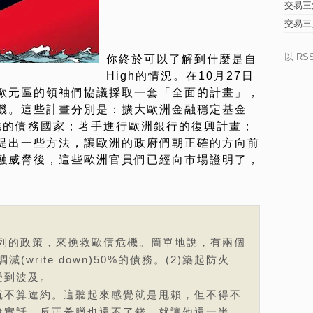
交易三
交易三
以 RS
你終於可以了解到什麼是自
High的情況。在10月27日
歐元區的領袖們協議採取一套「全面的計畫」，
機。這些計畫分別是：擴大歐洲金融穩定基金
糟糕的債務國家；著手進行歐洲銀行的復興計畫；
提出一些方法，讓歐洲的政府們朝正確的方向前
融威脅後，這些歐洲官員們已經向市場證明了，
系列的政策，來挽救歐債危機。簡單地說，有兩個
(write down)50%的債務。(2)築起防火
受到波及。
就不算違約。這聽起來感覺就是甩賴，但不得不
說實話，反正希臘也還不了錢，就讓他還一半。