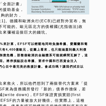
「全面計畫」
的援助基金，
足夠的財力，
1]。德國和歐洲央行(ECB)已經對外宣布，無
不可能的。歐元區北方的債權國(尤指德法)政
出來彌補這個巨大的錢坑。
50%來計算，EFSF可以輕鬆地同時負擔希臘、愛爾蘭和葡
只有4,400億歐元，從圖上看來，也只能涵蓋到義大利債
倒債危機，那整個歐洲的金融體系可能就瞬間瓦解了，這
因。將停損點設在希臘、要求中國和巴西資金注入
袖們心目中最完美的救援計畫。會成功嗎？讓我們拭目以
出來救火，所以他們想到了兩個替代方案來「提
FSF來為債務國所發行「新的」債券作擔保，若
ite down)，EFSF保證實損實賠(first
會讓EFSF的力量被放大好幾倍。但實際上，這種