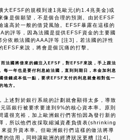
EFSF的規模到達1兆歐元(約1.4兆美金)或
來像是個願望，不是個合理的預測。由於EFSF
險遠高於一般的借貸風險。EFSF暴露在這樣的
A的評等，因為法國是提供EFSF資金的主要國
分依賴法國的AAA評等 [注3]，若法國的評性
的EFSF來說，將會是個沉痛的打擊。
。而法國將借來的錢注入EFSF，對EFSF來說，手上跟法
。每一年也是要付利息給法國，直到到期日，本金加利息
國借錢成本低一點，要求EFSF支付的利息就會相對低一
等的地方。
，上述對於銀行系統的計劃就會顯得太多，導致
歐元區銀行被要求要達到9%的核心資本率。原則
間還很充裕，加上歐洲銀行們害怕因為發行新的
所以他們改採取縮減資產負債表(shrinking
ts)的方式，來提升資本率。但歐洲銀行們這樣的做法將導
的信用，同時讓歐洲的經濟狀況更糟 [注4]。