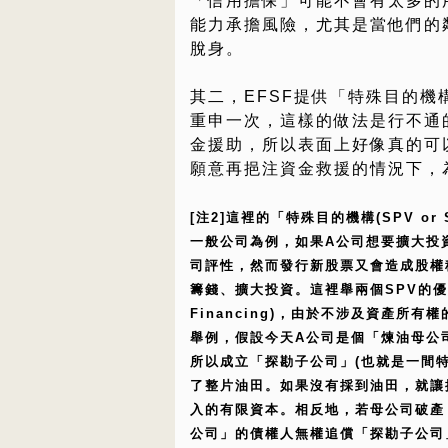
「信用擔保」可能不會有太多的
能力承擔風險，尤其是當他們的
脫身。
其二，EFSF提供「特殊目的
重申一次，這樣的做法是行不通
金援助，所以表面上好像真的可以
願意再挹注資金救援的情況下，
[注2]這裡的「特殊目的機構(SPV 
一般公司為例，如果A公司想要擴大投
司評性，然而發行新股票又會造成股權
籌錢、擴大投資。這裡舉兩個SPV的優點：(1
Financing)，由於不涉及資產所
舉例，假設今天A公司是個「煉油母公
所以成立「探勘子公司」(也就是一間
了整片油田。如果沒有採到油田，就讓
入的有限資本。相反地，若母公司破產
公司」的債權人無權追償「探勘子公司