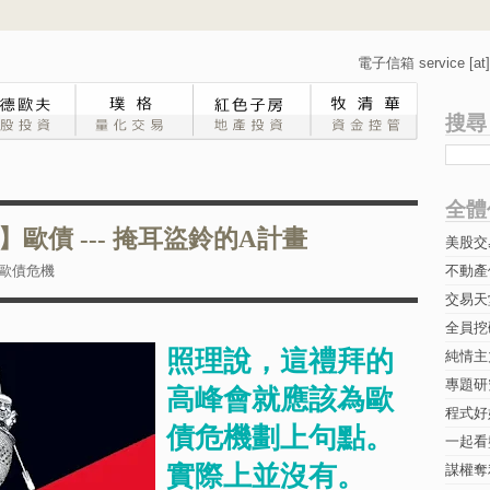
電子信箱 service [at] 
搜尋
全體
歐債 --- 掩耳盜鈴的A計畫
美股交
歐債危機
不動產
交易天
全員挖
照理說，這禮拜的
純情主
專題研究-
高峰會就應該為歐
程式好
債危機劃上句點。
一起看
實際上並沒有。
謀權奪