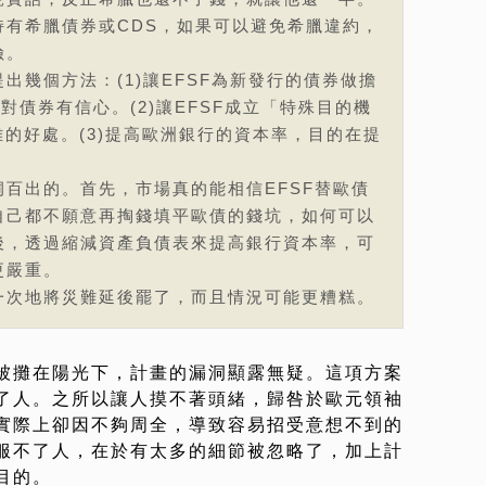
持有希臘債券或CDS，如果可以避免希臘違約，
險。
出幾個方法：(1)讓EFSF為新發行的債券做擔
對債券有信心。(2)讓EFSF成立「特殊目的機
離的好處。(3)提高歐洲銀行的資本率，目的在提
百出的。首先，市場真的能相信EFSF替歐債
自己都不願意再掏錢填平歐債的錢坑，如何可以
後，透過縮減資產負債表來提高銀行資本率，可
更嚴重。
一次地將災難延後罷了，而且情況可能更糟糕。
被攤在陽光下，計畫的漏洞顯露無疑。這項方案
了人。之所以讓人摸不著頭緒，歸咎於歐元領袖
實際上卻因不夠周全，導致容易招受意想不到的
服不了人，在於有太多的細節被忽略了，加上計
目的。