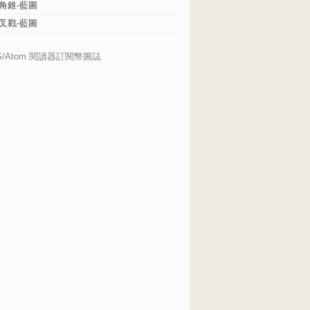
角錐-藍圖
叉戳-藍圖
S/Atom 閱讀器訂閱幣圖誌