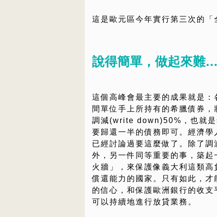
這是歐元區今年實行第三次的「
說得簡單，做起來難
這個高峰會最主要的成果就是：
間單位手上所持有的希臘債券，
調減(write down)50%，也
要歸還一半的債務即可。經濟學
已經討論過要這麼做了。除了調
外，另一件同等重要的事，築起
火牆」，來保護像義大利這類高
償還能力的國家。只有如此，才
的信心，和保護歐洲銀行的收支
可以持續地進行放貸業務。