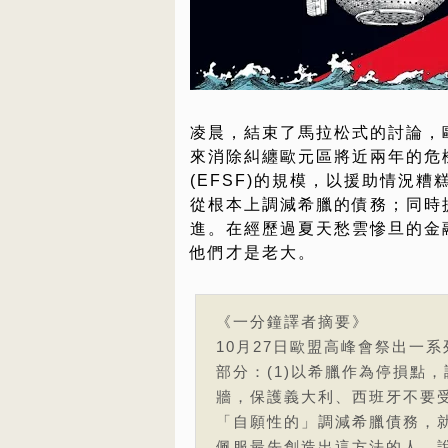
凌晨，結束了馬拉松式的討論，
來消除糾纏歐元區將近兩年的危
(EFSF)的規模，以援助情況
從根本上調減希臘的債務；同時
進。在經歷過夏天愁雲慘旦的金
他們才是老大。
《一分鐘譯者摘要》
10月27日歐盟高峰會祭出一
部分：(1)以希臘作為停損點，調減
牆，保護義大利、西班牙不要
「自願性的」調減希臘債務，
佩服最先創造出這方法的人。