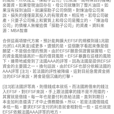
的風險，所以成立「探勘子公司」(也就是一間特殊目的機構)
來籌資。如果發現油田存在，母公司就賺到了整片油田。如
果沒有採到油田，就讓探勘子公司倒閉。對煉油母公司來
說，損失的僅僅是其投入的有限資本。相反地，若母公司破
產，只要子公司帳上和實質上和母公司是獨立的，「煉油母
公司」的債權人無權追償「探勘子公司」的資產。資料來
源：MBA智庫
合併這兩項替代方案，預計能夠擴大EFSF的規模到達1兆歐
元(約1.4兆美金)或更多。遺憾的是，這個數字看起來像是個
願望，不是個合理的預測。由於EFSF願意保證實損實賠，它
的資金風險遠高於一般的借貸風險。EFSF暴露在這樣的風險
下，連帶地威脅到了法國AAA的評等，因為法國是提供EFSF
資金的主要國之一。換句話說，由於EFSF也部分依賴法國的
AAA評等 [注3]，若法國的評性被降級，這對目前急需資金挹
注的EFSF來說，將會是個沉痛的打擊。
[注3]若法國評等高，則借錢成本就低。而法國將借來的錢注
入EFSF，對EFSF來說，手上跟法國拿的錢不是不用還的，
其實就是借錢。每一年也是要付利息給法國，直到到期日，
本金加利息還清了才中止債務關係。所以，若是法國借錢成
本低一點，要求EFSF支付的利息就會相對低一些。這也就是
EFSF依賴法國AAA評等的地方。