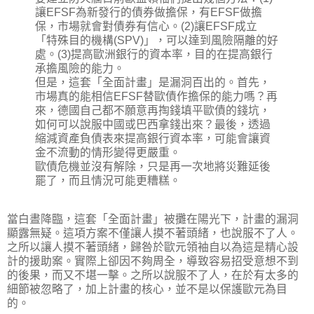
讓EFSF為新發行的債券做擔保，有EFSF做擔
保，市場就會對債券有信心。(2)讓EFSF成立
「特殊目的機構(SPV)」，可以達到風險隔離的好
處。(3)提高歐洲銀行的資本率，目的在提高銀行
承擔風險的能力。
但是，這套「全面計畫」是漏洞百出的。首先，
市場真的能相信EFSF替歐債作擔保的能力嗎？再
來，德國自己都不願意再掏錢填平歐債的錢坑，
如何可以說服中國或巴西拿錢出來？最後，透過
縮減資產負債表來提高銀行資本率，可能會讓資
金不流動的情形變得更嚴重。
歐債危機並沒有解除，只是再一次地將災難延後
罷了，而且情況可能更糟糕。
當白晝降臨，這套「全面計畫」被攤在陽光下，計畫的漏洞
顯露無疑。這項方案不僅讓人摸不著頭緒，也說服不了人。
之所以讓人摸不著頭緒，歸咎於歐元領袖自以為這是精心設
計的援助案。實際上卻因不夠周全，導致容易招受意想不到
的後果，而又不堪一擊。之所以說服不了人，在於有太多的
細節被忽略了，加上計畫的核心，並不是以保護歐元為目
的。