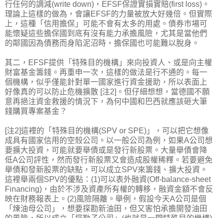
行任何的調減(write down)，EFSF保證實損實賠(first loss)。
理論上這樣的做為，會讓EFSF的力量被放大好幾倍。但實際
上，這種「信用擔保」可能不會有太多的用處。債券市場可
能懷疑這些擔保國到底有沒有能力承擔風險，尤其是當他們
的鄰國因為債務而身陷泥沼時，擔保國也可能難以脫身。
其二，EFSF提供「特殊目的機構」來向投資人、或是向主權
財富基金籌錢。再重申一次，這樣的做法是行不通的。每一
個機構，似乎僅能針對單一國家進行資金援助，所以表面上
好像真的可以防止危機擴散 [注2]。但仔細想想，當德國不願
意再挹注資金救援的情況下，為何中國和巴西就應該砸大筆
錢購買專案基金？
[注2]這裡的「特殊目的機構(SPV or SPE)」，可以把它想像
成具有國家信用的空殼公司。以一般公司為例，如果A公司想
要擴大投資，可能就要舉債或是發行新股票。大量舉債會降
低A公司評性，然而發行新股票又會造成股權稀釋。若要避免
舉債和發新股票的缺點，可以成立SPV來籌錢、擴大投資。
這裡舉兩個SPV的優點：(1)可以表外融資(Off-balance-sheet
Financing)，由於不涉及資產所有權的轉移，融資金額不會反
映在財務報表上。(2)風險隔離。舉例，假設今天A公司是個
「煉油母公司」，想要探勘新油田，但又害怕承擔開發油田