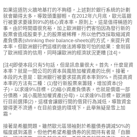
如果這道防火牆地基打的不夠穩，上述對於銀行系統的計劃
就會顯得太多，導致頭重腳輕。在2012年六月底，歐元區銀
行被要求要達到9%的核心資本率。原則上，這是值得稱道的
事。由於時間還很充裕，加上歐洲銀行們害怕因為發行新的
股票會造成股東手上的股票被稀釋，所以他們改採取縮減資
產負債表(shrinking their balance-sheets)的方式，來提升資
本率。但歐洲銀行們這樣的做法將導致可怕的結果：會削弱
了歐洲經濟的信用，同時讓歐洲的經濟狀況更糟 [注4]。
[注4]即使本段只有5句話，但是訊息量很大。首先，什麼是資
本率？就是一間公司的資本與風險加權資產的比例。接著，
本段的大意是：歐洲銀行被要求提高資本率到9%。而提高資
本率的方法有二種：(1)發行新股票來籌錢，增加資本(分
子)，以求達9%目標。(2)縮小資產負債表，也就是償還一部
分債務，減小風險加權資產(分母)，以求達9%目標。歐洲銀
行目前選擇(2)，這樣會讓銀行間的借貸行為減低，導致資金
變得更不流通。在目前衰退的環境下，此舉無疑是雪上加
霜。
接著是希臘問題。雖然歐元區領袖對於希臘債券調減50%的
幅度感到滿意，但他們希望希臘債券的民間持有者是「自願