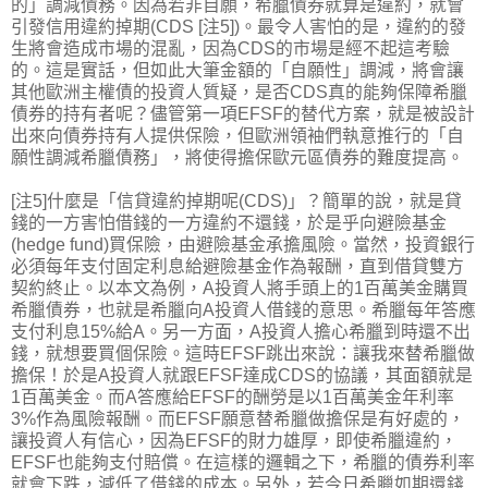
的」調減債務。因為若非自願，希臘債券就算是違約，就會
引發信用違約掉期(CDS [注5])。最令人害怕的是，違約的發
生將會造成市場的混亂，因為CDS的市場是經不起這考驗
的。這是實話，但如此大筆金額的「自願性」調減，將會讓
其他歐洲主權債的投資人質疑，是否CDS真的能夠保障希臘
債券的持有者呢？儘管第一項EFSF的替代方案，就是被設計
出來向債券持有人提供保險，但歐洲領袖們執意推行的「自
願性調減希臘債務」，將使得擔保歐元區債券的難度提高。
[注5]什麼是「信貸違約掉期呢(CDS)」？簡單的說，就是貸
錢的一方害怕借錢的一方違約不還錢，於是乎向避險基金
(hedge fund)買保險，由避險基金承擔風險。當然，投資銀行
必須每年支付固定利息給避險基金作為報酬，直到借貸雙方
契約終止。以本文為例，A投資人將手頭上的1百萬美金購買
希臘債券，也就是希臘向A投資人借錢的意思。希臘每年答應
支付利息15%給A。另一方面，A投資人擔心希臘到時還不出
錢，就想要買個保險。這時EFSF跳出來說：讓我來替希臘做
擔保！於是A投資人就跟EFSF達成CDS的協議，其面額就是
1百萬美金。而A答應給EFSF的酬勞是以1百萬美金年利率
3%作為風險報酬。而EFSF願意替希臘做擔保是有好處的，
讓投資人有信心，因為EFSF的財力雄厚，即使希臘違約，
EFSF也能夠支付賠償。在這樣的邏輯之下，希臘的債券利率
就會下跌，減低了借錢的成本。另外，若今日希臘如期還錢