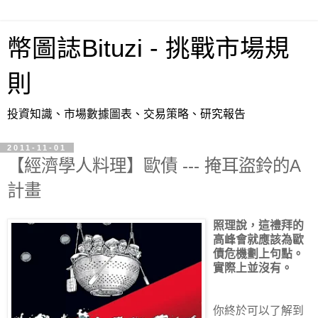
幣圖誌Bituzi - 挑戰市場規
則
投資知識、市場數據圖表、交易策略、研究報告
2011-11-01
【經濟學人料理】歐債 --- 掩耳盜鈴的A
計畫
照理說，這禮拜的
高峰會就應該為歐
債危機劃上句點。
實際上並沒有。
你終於可以了解到