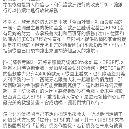
才能恢復投資人的信心，和保護歐洲銀行的收支平衡，讓銀
行可以持續地進行放貸業務。
不幸地，歐元區的防火牆是本次「全面計畫」裡面最脆弱的
一環。歐洲最主要的援助基金，歐洲金融穩定基金(EFSF)沒
有足夠的財力，去承擔義大利和西班牙的債務 [注1]。德國和
歐洲央行(ECB)已經對外宣布，無限制地提供歐債國家金錢援
助是不可能的。歐元區北方的債權國(尤指德法)政府，也早已
拒絕從自己口袋掏錢出來彌補這個巨大的錢坑。
[注1]請參考圖2，若將希臘債務調減50%來計算，EFSF可以
輕鬆地同時負擔希臘、愛爾蘭和葡萄牙的債務。但EFSF目前
的借款能力只有4,400億歐元，從圖上看來，也只能涵蓋到義
大利債務的一半。西班牙若跟義大利一起爆發倒債危機，那
整個歐洲的金融體系可能就瞬間瓦解了，這也就是為何要築
起一道「防火牆」的原因。將停損點設在希臘、要求中國和
巴西資金注入EFSF，重拾投資人信心，是歐元領袖們心目中
最完美的救援計畫。會成功嗎？讓我們拭目以待。
這些北方債權國自己不想再掏錢出來救火，所以他們想到了
兩個替代方案來「提升」EFSF的力量。其一，用EFSF來為
債務國所發行「新的」債券作擔保，若新債券在未來有被實