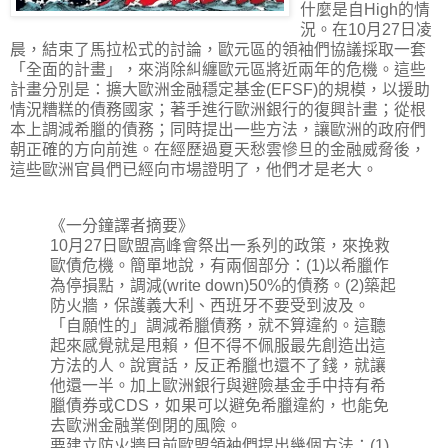
什麼是自High的情
況。在10月27日凌
晨，結束了馬拉松式的討論，歐元區的領袖們協議採取一套
「全面的計畫」，來消除糾纏歐元區將近兩年的危機。這些
計畫分別是：擴大歐洲金融穩定基金(EFSF)的規模，以援助
情況糟糕的債務國家；著手進行歐洲銀行的復興計畫；從根
本上調減希臘的債務；同時提出一些方法，讓歐洲的政府們
朝正確的方向前進。在經歷過夏天愁雲慘旦的金融威脅後，
這些歐洲官員們已經向市場證明了，他們才是老大。
《一分鐘譯者摘要》
10月27日歐盟高峰會祭出一系列的政策，來挽救
歐債危機。簡單地說，有兩個部分：(1)以希臘作
為停損點，調減(write down)50%的債務。(2)築起
防火牆，保護義大利、西班牙不要受到波及。
「自願性的」調減希臘債務，就不算違約。這聽
起來感覺就是甩賴，但不得不佩服最先創造出這
方法的人。說實話，反正希臘也還不了錢，就讓
他還一半。加上歐洲銀行與避險基金手中持有希
臘債券或CDS，如果可以避免希臘違約，也能免
去歐洲金融業倒閉的風險。
要建立防火牆目前歐盟領袖們提出幾個方法：(1)