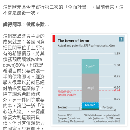
這是歐元區今年實行第三次的「全面計畫」。目前看來，這
不會是最後一次。
說得簡單，做起來難…
這個高峰會最主要的
成果就是：各國同意
把民間單位手上所持
有的希臘債券，將其
債務額度調減(write
down)50%，也就是
希臘目前只要歸還一
半的債務即可。經濟
學人很早以前就已經
討論過要這麼做了。
除了調減希臘債務
外，另一件同等重要
的事，築起一道「信
心防火牆」，來保護
像義大利這類高負
債、但具有償還能力
的國家。只有如此，