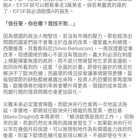
給A，EFSF就可以輕鬆拿走3萬美金。倘若希臘真的違約
了，EFSF就必須賠償A的損失。
「信任哥，你在哪？我找不到…」
因為德國的政治人物堅信，若沒有市場的壓力，那些經濟出
問題的國家們就不會專注於自身的改革。儘管義大利總理，
西爾維奧‧貝魯斯科尼(Silvio Berlusconi)，一再保證要從事
改革，但德國佬的擔心不是沒有理由的。義大利必須在制度
上規範揮霍無度的政府，而不是只想貪婪地乞求資金援助。
如同你所看到的，這套「全面的計畫」即使在最好的情況也
解決不了歐洲危機；而最壞的情況卻會讓事情變得更糟。當
每個環節的缺點都被暴露出來時，投資人的恐懼就會再度降
臨，歐豬債券的殖利率將會攀升得更高、借錢的成本提高，
而銀行間的借貸問題也會更加惡化。
災難未來必定還會降臨，而歐洲央行也會再一次地設法拖
延。幸運地，即將就任歐洲央行總裁的馬里奧‧德拉基
(Mario Draghi)在本周表明：「解決歐債是我的工作。」但無
奈的是，悲劇仍然在本周的高峰會發生了。如果歐洲央行可
以早在幾個月前保證，可以無限制地作為有償還能力政府的
後盾，則當下歐債危機可能就得以解決。不過即使在今天，