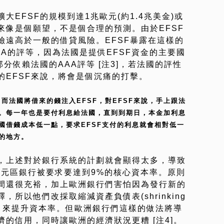
EFSF的規模到達1兆歐元(約1.4兆美金)或
來像是個願望，不是個合理的預測。由於EFSF
險遠高於一般的借貸風險。EFSF暴露在這樣的
A的評等，因為法國是提供EFSF資金的主要國
分依賴法國的AAA評等 [注3]，若法國的評性
的EFSF來說，將會是個沉痛的打擊。
。而法國將借來的錢注入EFSF，對EFSF來說，手上跟法
。每一年也是要付利息給法國，直到到期日，本金加利息
國借錢成本低一點，要求EFSF支付的利息就會相對低一
等的地方。
，上述對於銀行系統的計劃就會顯得太多，導致
歐元區銀行被要求要達到9%的核心資本率。原則
間還很充裕，加上歐洲銀行們害怕因為發行新的
所以他們改採取縮減資產負債表(shrinking
ts)的方式，來提升資本率。但歐洲銀行們這樣的做法將導
的信用，同時讓歐洲的經濟狀況更糟 [注4]。