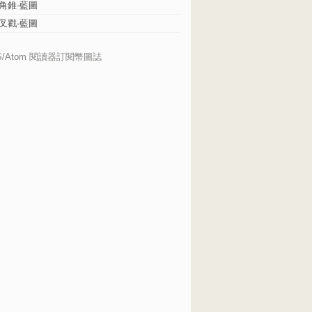
角錐-藍圖
叉戳-藍圖
S/Atom 閱讀器訂閱幣圖誌