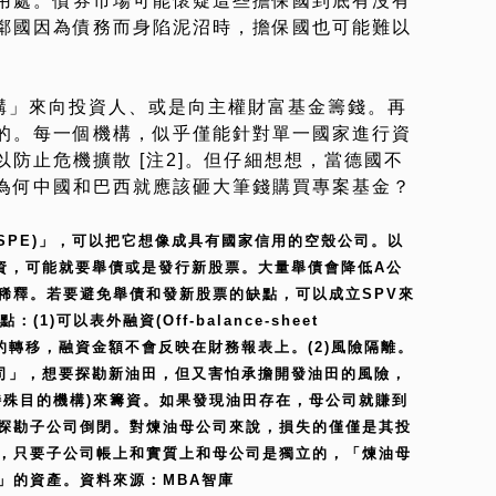
用處。債券市場可能懷疑這些擔保國到底有沒有
鄰國因為債務而身陷泥沼時，擔保國也可能難以
機構」來向投資人、或是向主權財富基金籌錢。再
的。每一個機構，似乎僅能針對單一國家進行資
防止危機擴散 [注2]。但仔細想想，當德國不
為何中國和巴西就應該砸大筆錢購買專案基金？
or SPE)」，可以把它想像成具有國家信用的空殼公司。以
資，可能就要舉債或是發行新股票。大量舉債會降低A公
稀釋。若要避免舉債和發新股票的缺點，可以成立SPV來
)可以表外融資(Off-balance-sheet
有權的轉移，融資金額不會反映在財務報表上。(2)風險隔離。
司」，想要探勘新油田，但又害怕承擔開發油田的風險，
特殊目的機構)來籌資。如果發現油田存在，母公司就賺到
探勘子公司倒閉。對煉油母公司來說，損失的僅僅是其投
，只要子公司帳上和實質上和母公司是獨立的，「煉油母
」的資產。資料來源：MBA智庫