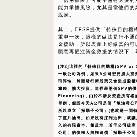
「信用擔保」可能不會有太多的
能力承擔風險，尤其是當他們的
脫身。
其二，EFSF提供「特殊目的
重申一次，這樣的做法是行不通
金援助，所以表面上好像真的可以
願意再挹注資金救援的情況下，
[注2]這裡的「特殊目的機構(SPV 
一般公司為例，如果A公司想要擴大投
司評性，然而發行新股票又會造成股權
籌錢、擴大投資。這裡舉兩個SPV的優點：(1
Financing)，由於不涉及資產所
舉例，假設今天A公司是個「煉油母公
所以成立「探勘子公司」(也就是一間
了整片油田。如果沒有採到油田，就讓
入的有限資本。相反地，若母公司破產
公司」的債權人無權追償「探勘子公司