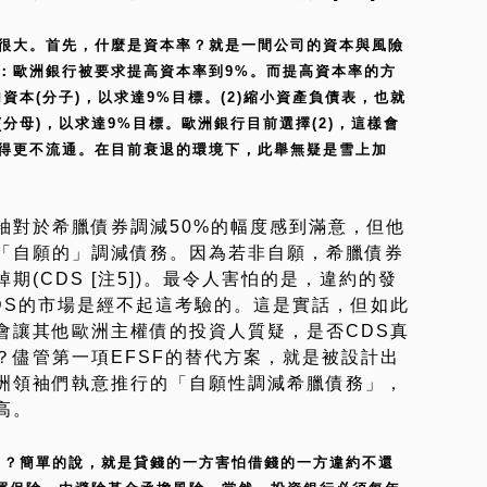
量很大。首先，什麼是資本率？就是一間公司的資本與風險
：歐洲銀行被要求提高資本率到9%。而提高資本率的方
資本(分子)，以求達9%目標。(2)縮小資產負債表，也就
分母)，以求達9%目標。歐洲銀行目前選擇(2)，這樣會
得更不流通。在目前衰退的環境下，此舉無疑是雪上加
袖對於希臘債券調減50%的幅度感到滿意，但他
「自願的」調減債務。因為若非自願，希臘債券
(CDS [注5])。最令人害怕的是，違約的發
DS的市場是經不起這考驗的。這是實話，但如此
會讓其他歐洲主權債的投資人質疑，是否CDS真
？儘管第一項EFSF的替代方案，就是被設計出
洲領袖們執意推行的「自願性調減希臘債務」，
高。
S)」？簡單的說，就是貸錢的一方害怕借錢的一方違約不還