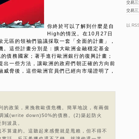
交易三
交易三
以 RS
你終於可以了解到什麼是自
High的情況。在10月27日
歐元區的領袖們協議採取一套「全面的計畫」，
機。這些計畫分別是：擴大歐洲金融穩定基金
糟糕的債務國家；著手進行歐洲銀行的復興計畫；
提出一些方法，讓歐洲的政府們朝正確的方向前
融威脅後，這些歐洲官員們已經向市場證明了，
系列的政策，來挽救歐債危機。簡單地說，有兩個
(write down)50%的債務。(2)築起防火
受到波及。
就不算違約。這聽起來感覺就是甩賴，但不得不
說實話，反正希臘也還不了錢，就讓他還一半。