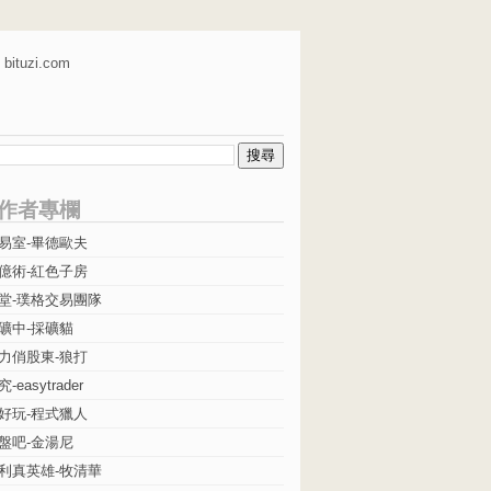
bituzi.com
作者專欄
易室-畢德歐夫
億術-紅色子房
堂-璞格交易團隊
礦中-採礦貓
力俏股東-狼打
easytrader
好玩-程式獵人
盤吧-金湯尼
利真英雄-牧清華