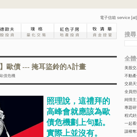
電子信箱 service [at] 
搜尋
全體
歐債 --- 掩耳盜鈴的A計畫
美股交
歐債危機
不動產
交易天
全員挖
照理說，這禮拜的
純情主
專題研究-
高峰會就應該為歐
程式好
債危機劃上句點。
一起看
實際上並沒有。
謀權奪