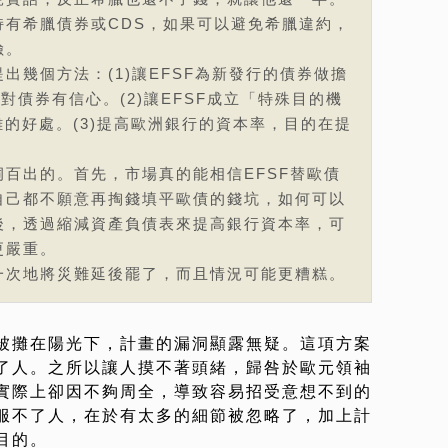
持有希臘債券或CDS，如果可以避免希臘違約，
險。
出幾個方法：(1)讓EFSF為新發行的債券做擔
對債券有信心。(2)讓EFSF成立「特殊目的機
離的好處。(3)提高歐洲銀行的資本率，目的在提
百出的。首先，市場真的能相信EFSF替歐債
自己都不願意再掏錢填平歐債的錢坑，如何可以
後，透過縮減資產負債表來提高銀行資本率，可
更嚴重。
一次地將災難延後罷了，而且情況可能更糟糕。
被攤在陽光下，計畫的漏洞顯露無疑。這項方案
了人。之所以讓人摸不著頭緒，歸咎於歐元領袖
實際上卻因不夠周全，導致容易招受意想不到的
服不了人，在於有太多的細節被忽略了，加上計
目的。