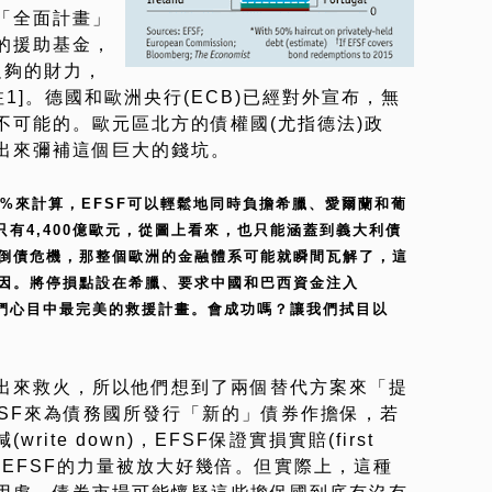
「全面計畫」
的援助基金，
足夠的財力，
1]。德國和歐洲央行(ECB)已經對外宣布，無
不可能的。歐元區北方的債權國(尤指德法)政
出來彌補這個巨大的錢坑。
50%來計算，EFSF可以輕鬆地同時負擔希臘、愛爾蘭和葡
只有4,400億歐元，從圖上看來，也只能涵蓋到義大利債
倒債危機，那整個歐洲的金融體系可能就瞬間瓦解了，這
因。將停損點設在希臘、要求中國和巴西資金注入
袖們心目中最完美的救援計畫。會成功嗎？讓我們拭目以
出來救火，所以他們想到了兩個替代方案來「提
FSF來為債務國所發行「新的」債券作擔保，若
ite down)，EFSF保證實損實賠(first
會讓EFSF的力量被放大好幾倍。但實際上，這種