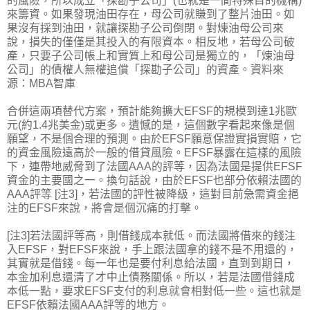
的風險，所以成立「探勘子公司」(也就是一間特殊目的機構)
來籌資。如果發現油田存在，母公司就賺到了整片油田。如
果沒有採到油田，就讓探勘子公司倒閉。對煉油母公司來
說，損失的僅僅是其投入的有限資本。相反地，若母公司破
產，只要子公司帳上和實質上和母公司是獨立的，「煉油母
公司」的債權人無權追償「探勘子公司」的資產。資料來
源：MBA智庫
合併這兩項替代方案，預計能夠擴大EFSF的規模到達1兆歐
元(約1.4兆美金)或更多。遺憾的是，這個數字看起來像是個
願望，不是個合理的預測。由於EFSF願意保證實損實賠，它
的資金風險遠高於一般的借貸風險。EFSF暴露在這樣的風險
下，連帶地威脅到了法國AAA的評等，因為法國是提供EFSF
資金的主要國之一。換句話說，由於EFSF也部分依賴法國的
AAA評等 [注3]，若法國的評性被降級，這對目前急需資金挹
注的EFSF來說，將會是個沉痛的打擊。
[注3]若法國評等高，則借錢成本就低。而法國將借來的錢注
入EFSF，對EFSF來說，手上跟法國拿的錢不是不用還的，
其實就是借錢。每一年也是要付利息給法國，直到到期日，
本金加利息還清了才中止債務關係。所以，若是法國借錢成
本低一點，要求EFSF支付的利息就會相對低一些。這也就是
EFSF依賴法國AAA評等的地方。