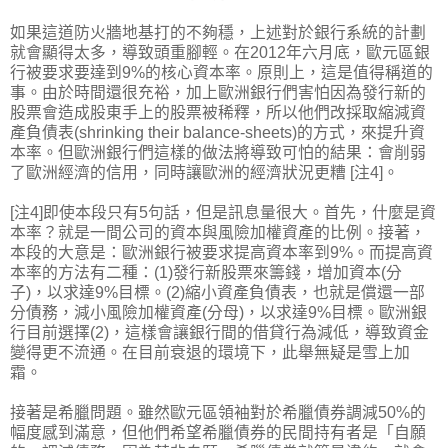
如果這道防火牆地基打的不夠穩，上述對於銀行系統的計劃
就會顯得太多，導致頭重腳輕。在2012年六月底，歐元區銀
行被要求要達到9%的核心資本率。原則上，這是值得稱道的
事。由於時間還很充裕，加上歐洲銀行們害怕因為發行新的
股票會造成股東手上的股票被稀釋，所以他們改採取縮減資
產負債表(shrinking their balance-sheets)的方式，來提升資
本率。但歐洲銀行們這樣的做法將導致可怕的結果：會削弱
了歐洲經濟的信用，同時讓歐洲的經濟狀況更糟 [注4]。
[注4]即使本段只有5句話，但是訊息量很大。首先，什麼是資
本率？就是一間公司的資本與風險加權資產的比例。接著，
本段的大意是：歐洲銀行被要求提高資本率到9%。而提高資
本率的方法有二種：(1)發行新股票來籌錢，增加資本(分
子)，以求達9%目標。(2)縮小資產負債表，也就是償還一部
分債務，減小風險加權資產(分母)，以求達9%目標。歐洲銀
行目前選擇(2)，這樣會讓銀行間的借貸行為減低，導致資金
變得更不流通。在目前衰退的環境下，此舉無疑是雪上加
霜。
接著是希臘問題。雖然歐元區領袖對於希臘債券調減50%的
幅度感到滿意，但他們希望希臘債券的民間持有者是「自願