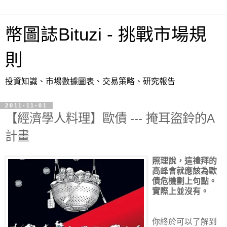
幣圖誌Bituzi - 挑戰市場規
則
投資知識、市場數據圖表、交易策略、研究報告
2011-11-01
【經濟學人料理】歐債 --- 掩耳盜鈴的A
計畫
照理說，這禮拜的
高峰會就應該為歐
債危機劃上句點。
實際上並沒有。
你終於可以了解到