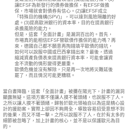
讓EFSF為新發行的債券做擔保，有EFSF做擔
保，市場就會對債券有信心。(2)讓EFSF成立
「特殊目的機構(SPV)」，可以達到風險隔離的好
處。(3)提高歐洲銀行的資本率，目的在提高銀行
承擔風險的能力。
但是，這套「全面計畫」是漏洞百出的。首先，
市場真的能相信EFSF替歐債作擔保的能力嗎？再
來，德國自己都不願意再掏錢填平歐債的錢坑，
如何可以說服中國或巴西拿錢出來？最後，透過
縮減資產負債表來提高銀行資本率，可能會讓資
金不流動的情形變得更嚴重。
歐債危機並沒有解除，只是再一次地將災難延後
罷了，而且情況可能更糟糕。
當白晝降臨，這套「全面計畫」被攤在陽光下，計畫的漏洞
顯露無疑。這項方案不僅讓人摸不著頭緒，也說服不了人。
之所以讓人摸不著頭緒，歸咎於歐元領袖自以為這是精心設
計的援助案。實際上卻因不夠周全，導致容易招受意想不到
的後果，而又不堪一擊。之所以說服不了人，在於有太多的
細節被忽略了，加上計畫的核心，並不是以保護歐元為目
的。