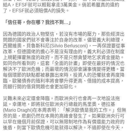
給A，EFSF就可以輕鬆拿走3萬美金。倘若希臘真的違約
了，EFSF就必須賠償A的損失。
「信任哥，你在哪？我找不到…」
因為德國的政治人物堅信，若沒有市場的壓力，那些經濟出
問題的國家們就不會專注於自身的改革。儘管義大利總理，
西爾維奧‧貝魯斯科尼(Silvio Berlusconi)，一再保證要從事
改革，但德國佬的擔心不是沒有理由的。義大利必須在制度
上規範揮霍無度的政府，而不是只想貪婪地乞求資金援助。
如同你所看到的，這套「全面的計畫」即使在最好的情況也
解決不了歐洲危機；而最壞的情況卻會讓事情變得更糟。當
每個環節的缺點都被暴露出來時，投資人的恐懼就會再度降
臨，歐豬債券的殖利率將會攀升得更高、借錢的成本提高，
而銀行間的借貸問題也會更加惡化。
災難未來必定還會降臨，而歐洲央行也會再一次地設法拖
延。幸運地，即將就任歐洲央行總裁的馬里奧‧德拉基
(Mario Draghi)在本周表明：「解決歐債是我的工作。」但無
奈的是，悲劇仍然在本周的高峰會發生了。如果歐洲央行可
以早在幾個月前保證，可以無限制地作為有償還能力政府的
後盾，則當下歐債危機可能就得以解決。不過即使在今天，