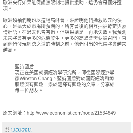
歐洲央行如果能保證無限制地提供援助，這仍會是個好選
項。
歐洲領袖們期盼以這場高峰會，來證明他們挽救歐元的決
心，是遠大於市場所預期的。所有會後的相互拍被肯定與豪
情壯語，在過去也曾有過，但結果還是一再地失敗。我預測
未來將會有更多的危機發生，更多的高峰會需要被召開。直
到他們發現解決之道的時刻之前，他們付出的代價將會越來
越高。
藍詩圖盾
現正在美國就讀經濟學研究所，師從國際經濟學
家Winston Chang。藍詩圖盾對於國際經濟和總
體經濟有興趣，樂於翻譯有興趣的文章，分享給
每一位朋友。
原文網址：http://www.economist.com/node/21534849
於
11/01/2011