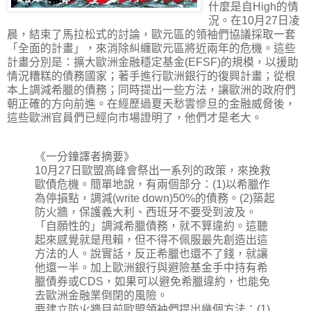
什麼是自High的情
況。在10月27日凌
晨，結束了馬拉松式的討論，歐元區的領袖們協議採取一套
「全面的計畫」，來消除糾纏歐元區將近兩年的危機。這些
計畫分別是：擴大歐洲金融穩定基金(EFSF)的規模，以援助
情況糟糕的債務國家；著手進行歐洲銀行的復興計畫；從根
本上調減希臘的債務；同時提出一些方法，讓歐洲的政府們
朝正確的方向前進。在經歷過夏天愁雲慘旦的金融威脅後，
這些歐洲官員們已經向市場證明了，他們才是老大。
《一分鐘譯者摘要》
10月27日歐盟高峰會祭出一系列的政策，來挽救
歐債危機。簡單地說，有兩個部分：(1)以希臘作
為停損點，調減(write down)50%的債務。(2)築起
防火牆，保護義大利、西班牙不要受到波及。
「自願性的」調減希臘債務，就不算違約。這聽
起來感覺就是甩賴，但不得不佩服最先創造出這
方法的人。說實話，反正希臘也還不了錢，就讓
他還一半。加上歐洲銀行與避險基金手中持有希
臘債券或CDS，如果可以避免希臘違約，也能免
去歐洲金融業倒閉的風險。
要建立防火牆目前歐盟領袖們提出幾個方法：(1)