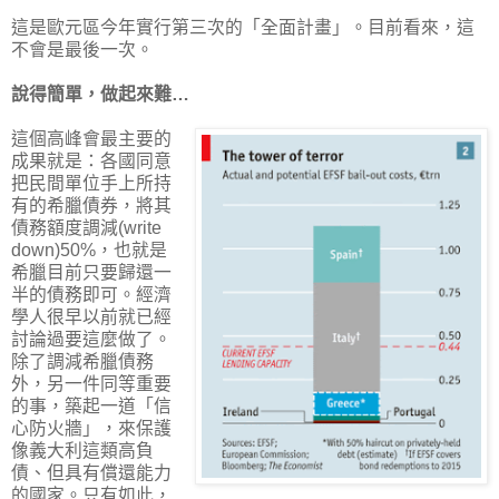
這是歐元區今年實行第三次的「全面計畫」。目前看來，這
不會是最後一次。
說得簡單，做起來難…
這個高峰會最主要的
成果就是：各國同意
把民間單位手上所持
有的希臘債券，將其
債務額度調減(write
down)50%，也就是
希臘目前只要歸還一
半的債務即可。經濟
學人很早以前就已經
討論過要這麼做了。
除了調減希臘債務
外，另一件同等重要
的事，築起一道「信
心防火牆」，來保護
像義大利這類高負
債、但具有償還能力
的國家。只有如此，