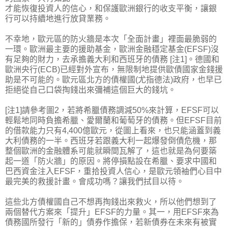
才能恢復投資人的信心，和保護歐洲銀行的收支平衡，讓銀
行可以持續地進行放貸業務。
不幸地，歐元區的防火牆是本次「全面計畫」裡面最脆弱的
一環。歐洲最主要的援助基金，歐洲金融穩定基金(EFSF)沒
有足夠的財力，去承擔義大利和西班牙的債務 [注1]。德國和
歐洲央行(ECB)已經對外宣布，無限制地提供歐債國家金錢援
助是不可能的。歐元區北方的債權國(尤指德法)政府，也早已
拒絕從自己口袋掏錢出來彌補這個巨大的錢坑。
[注1]請參考圖2，若將希臘債務調減50%來計算，EFSF可以
輕鬆地同時負擔希臘、愛爾蘭和葡萄牙的債務。但EFSF目前
的借款能力只有4,400億歐元，從圖上看來，也只能涵蓋到義
大利債務的一半。西班牙若跟義大利一起爆發倒債危機，那
整個歐洲的金融體系可能就瞬間瓦解了，這也就是為何要築
起一道「防火牆」的原因。將停損點設在希臘、要求中國和
巴西資金注入EFSF，重拾投資人信心，是歐元領袖們心目中
最完美的救援計畫。會成功嗎？讓我們拭目以待。
這些北方債權國自己不想再掏錢出來救火，所以他們想到了
兩個替代方案來「提升」EFSF的力量。其一，用EFSF來為
債務國所發行「新的」債券作擔保，若新債券在未來有被實