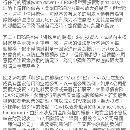
行任何的調減(write down)，EFSF保證實損實賠(first loss)。
理論上這樣的做為，會讓EFSF的力量被放大好幾倍。但實際
上，這種「信用擔保」可能不會有太多的用處。債券市場可
能懷疑這些擔保國到底有沒有能力承擔風險，尤其是當他們
的鄰國因為債務而身陷泥沼時，擔保國也可能難以脫身。
其二，EFSF提供「特殊目的機構」來向投資人、或是向主權
財富基金籌錢。再重申一次，這樣的做法是行不通的。每一
個機構，似乎僅能針對單一國家進行資金援助，所以表面上
好像真的可以防止危機擴散 [注2]。但仔細想想，當德國不願
意再挹注資金救援的情況下，為何中國和巴西就應該砸大筆
錢購買專案基金？
[注2]這裡的「特殊目的機構(SPV or SPE)」，可以把它想像
成具有國家信用的空殼公司。以一般公司為例，如果A公司想
要擴大投資，可能就要舉債或是發行新股票。大量舉債會降
低A公司評性，然而發行新股票又會造成股權稀釋。若要避免
舉債和發新股票的缺點，可以成立SPV來籌錢、擴大投資。
這裡舉兩個SPV的優點：(1)可以表外融資(Off-balance-sheet
Financing)，由於不涉及資產所有權的轉移，融資金額不會反
映在財務報表上。(2)風險隔離。舉例，假設今天A公司是個
「煉油母公司」，想要探勘新油田，但又害怕承擔開發油田