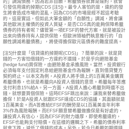
的」調減債務。因為若非自願，希臘債券就算是違約，就會
引發信用違約掉期(CDS [注5])。最令人害怕的是，違約的發
生將會造成市場的混亂，因為CDS的市場是經不起這考驗
的。這是實話，但如此大筆金額的「自願性」調減，將會讓
其他歐洲主權債的投資人質疑，是否CDS真的能夠保障希臘
債券的持有者呢？儘管第一項EFSF的替代方案，就是被設計
出來向債券持有人提供保險，但歐洲領袖們執意推行的「自
願性調減希臘債務」，將使得擔保歐元區債券的難度提高。
[注5]什麼是「信貸違約掉期呢(CDS)」？簡單的說，就是貸
錢的一方害怕借錢的一方違約不還錢，於是乎向避險基金
(hedge fund)買保險，由避險基金承擔風險。當然，投資銀行
必須每年支付固定利息給避險基金作為報酬，直到借貸雙方
契約終止。以本文為例，A投資人將手頭上的1百萬美金購買
希臘債券，也就是希臘向A投資人借錢的意思。希臘每年答應
支付利息15%給A。另一方面，A投資人擔心希臘到時還不出
錢，就想要買個保險。這時EFSF跳出來說：讓我來替希臘做
擔保！於是A投資人就跟EFSF達成CDS的協議，其面額就是
1百萬美金。而A答應給EFSF的酬勞是以1百萬美金年利率
3%作為風險報酬。而EFSF願意替希臘做擔保是有好處的，
讓投資人有信心，因為EFSF的財力雄厚，即使希臘違約，
EFSF也能夠支付賠償。在這樣的邏輯之下，希臘的債券利率
就會下跌，減低了借錢的成本。另外，若今日希臘如期還錢