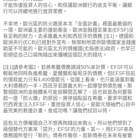
才能恢復投資人的信心，和保護歐洲銀行的收支平衡，讓銀
行可以持續地進行放貸業務。
不幸地，歐元區的防火牆是本次「全面計畫」裡面最脆弱的
一環。歐洲最主要的援助基金，歐洲金融穩定基金(EFSF)沒
有足夠的財力，去承擔義大利和西班牙的債務 [注1]。德國和
歐洲央行(ECB)已經對外宣布，無限制地提供歐債國家金錢援
助是不可能的。歐元區北方的債權國(尤指德法)政府，也早已
拒絕從自己口袋掏錢出來彌補這個巨大的錢坑。
[注1]請參考圖2，若將希臘債務調減50%來計算，EFSF可以
輕鬆地同時負擔希臘、愛爾蘭和葡萄牙的債務。但EFSF目前
的借款能力只有4,400億歐元，從圖上看來，也只能涵蓋到義
大利債務的一半。西班牙若跟義大利一起爆發倒債危機，那
整個歐洲的金融體系可能就瞬間瓦解了，這也就是為何要築
起一道「防火牆」的原因。將停損點設在希臘、要求中國和
巴西資金注入EFSF，重拾投資人信心，是歐元領袖們心目中
最完美的救援計畫。會成功嗎？讓我們拭目以待。
這些北方債權國自己不想再掏錢出來救火，所以他們想到了
兩個替代方案來「提升」EFSF的力量。其一，用EFSF來為
債務國所發行「新的」債券作擔保，若新債券在未來有被實