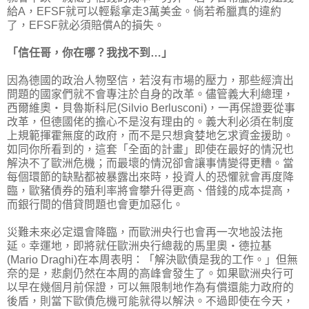
給A，EFSF就可以輕鬆拿走3萬美金。倘若希臘真的違約
了，EFSF就必須賠償A的損失。
「信任哥，你在哪？我找不到…」
因為德國的政治人物堅信，若沒有市場的壓力，那些經濟出
問題的國家們就不會專注於自身的改革。儘管義大利總理，
西爾維奧‧貝魯斯科尼(Silvio Berlusconi)，一再保證要從事
改革，但德國佬的擔心不是沒有理由的。義大利必須在制度
上規範揮霍無度的政府，而不是只想貪婪地乞求資金援助。
如同你所看到的，這套「全面的計畫」即使在最好的情況也
解決不了歐洲危機；而最壞的情況卻會讓事情變得更糟。當
每個環節的缺點都被暴露出來時，投資人的恐懼就會再度降
臨，歐豬債券的殖利率將會攀升得更高、借錢的成本提高，
而銀行間的借貸問題也會更加惡化。
災難未來必定還會降臨，而歐洲央行也會再一次地設法拖
延。幸運地，即將就任歐洲央行總裁的馬里奧‧德拉基
(Mario Draghi)在本周表明：「解決歐債是我的工作。」但無
奈的是，悲劇仍然在本周的高峰會發生了。如果歐洲央行可
以早在幾個月前保證，可以無限制地作為有償還能力政府的
後盾，則當下歐債危機可能就得以解決。不過即使在今天，