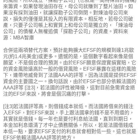
的風險，所以成立「探勘子公司」(也就是一間特殊目的機構)
來籌資。如果發現油田存在，母公司就賺到了整片油田。如
果沒有採到油田，就讓探勘子公司倒閉。對煉油母公司來
說，損失的僅僅是其投入的有限資本。相反地，若母公司破
產，只要子公司帳上和實質上和母公司是獨立的，「煉油母
公司」的債權人無權追償「探勘子公司」的資產。資料來
源：MBA智庫
合併這兩項替代方案，預計能夠擴大EFSF的規模到達1兆歐
元(約1.4兆美金)或更多。遺憾的是，這個數字看起來像是個
願望，不是個合理的預測。由於EFSF願意保證實損實賠，它
的資金風險遠高於一般的借貸風險。EFSF暴露在這樣的風險
下，連帶地威脅到了法國AAA的評等，因為法國是提供EFSF
資金的主要國之一。換句話說，由於EFSF也部分依賴法國的
AAA評等 [注3]，若法國的評性被降級，這對目前急需資金挹
注的EFSF來說，將會是個沉痛的打擊。
[注3]若法國評等高，則借錢成本就低。而法國將借來的錢注
入EFSF，對EFSF來說，手上跟法國拿的錢不是不用還的，
其實就是借錢。每一年也是要付利息給法國，直到到期日，
本金加利息還清了才中止債務關係。所以，若是法國借錢成
本低一點，要求EFSF支付的利息就會相對低一些。這也就是
EFSF依賴法國AAA評等的地方。