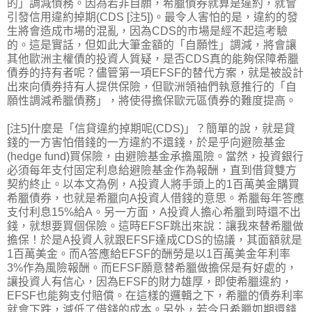
的」調減債務。因為若非自願，希臘債券就算是違約，就會
引發信用違約掉期(CDS [注5])。最令人害怕的是，違約的發
生將會造成市場的混亂，因為CDS的市場是經不起這考驗
的。這是實話，但如此大筆金額的「自願性」調減，將會讓
其他歐洲主權債的投資人質疑，是否CDS真的能夠保障希臘
債券的持有者呢？儘管第一項EFSF的替代方案，就是被設計
出來向債券持有人提供保險，但歐洲領袖們執意推行的「自
願性調減希臘債務」，將使得擔保歐元區債券的難度提高。
[注5]什麼是「信貸違約掉期呢(CDS)」？簡單的說，就是貸
錢的一方害怕借錢的一方違約不還錢，於是乎向避險基金
(hedge fund)買保險，由避險基金承擔風險。當然，投資銀行
必須每年支付固定利息給避險基金作為報酬，直到借貸雙方
契約終止。以本文為例，A投資人將手頭上的1百萬美金購買
希臘債券，也就是希臘向A投資人借錢的意思。希臘每年答應
支付利息15%給A。另一方面，A投資人擔心希臘到時還不出
錢，就想要買個保險。這時EFSF跳出來說：讓我來替希臘做
擔保！於是A投資人就跟EFSF達成CDS的協議，其面額就是
1百萬美金。而A答應給EFSF的酬勞是以1百萬美金年利率
3%作為風險報酬。而EFSF願意替希臘做擔保是有好處的，
讓投資人有信心，因為EFSF的財力雄厚，即使希臘違約，
EFSF也能夠支付賠償。在這樣的邏輯之下，希臘的債券利率
就會下跌，減低了借錢的成本。另外，若今日希臘如期還錢