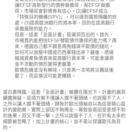
讓EFSF為新發行的債券做擔保，有EFSF做擔
保，市場就會對債券有信心。(2)讓EFSF成立
「特殊目的機構(SPV)」，可以達到風險隔離的好
處。(3)提高歐洲銀行的資本率，目的在提高銀行
承擔風險的能力。
但是，這套「全面計畫」是漏洞百出的。首先，
市場真的能相信EFSF替歐債作擔保的能力嗎？再
來，德國自己都不願意再掏錢填平歐債的錢坑，
如何可以說服中國或巴西拿錢出來？最後，透過
縮減資產負債表來提高銀行資本率，可能會讓資
金不流動的情形變得更嚴重。
歐債危機並沒有解除，只是再一次地將災難延後
罷了，而且情況可能更糟糕。
當白晝降臨，這套「全面計畫」被攤在陽光下，計畫的漏洞
顯露無疑。這項方案不僅讓人摸不著頭緒，也說服不了人。
之所以讓人摸不著頭緒，歸咎於歐元領袖自以為這是精心設
計的援助案。實際上卻因不夠周全，導致容易招受意想不到
的後果，而又不堪一擊。之所以說服不了人，在於有太多的
細節被忽略了，加上計畫的核心，並不是以保護歐元為目
的。