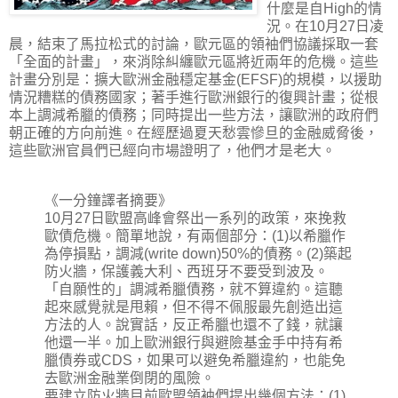
什麼是自High的情
況。在10月27日凌
晨，結束了馬拉松式的討論，歐元區的領袖們協議採取一套
「全面的計畫」，來消除糾纏歐元區將近兩年的危機。這些
計畫分別是：擴大歐洲金融穩定基金(EFSF)的規模，以援助
情況糟糕的債務國家；著手進行歐洲銀行的復興計畫；從根
本上調減希臘的債務；同時提出一些方法，讓歐洲的政府們
朝正確的方向前進。在經歷過夏天愁雲慘旦的金融威脅後，
這些歐洲官員們已經向市場證明了，他們才是老大。
《一分鐘譯者摘要》
10月27日歐盟高峰會祭出一系列的政策，來挽救
歐債危機。簡單地說，有兩個部分：(1)以希臘作
為停損點，調減(write down)50%的債務。(2)築起
防火牆，保護義大利、西班牙不要受到波及。
「自願性的」調減希臘債務，就不算違約。這聽
起來感覺就是甩賴，但不得不佩服最先創造出這
方法的人。說實話，反正希臘也還不了錢，就讓
他還一半。加上歐洲銀行與避險基金手中持有希
臘債券或CDS，如果可以避免希臘違約，也能免
去歐洲金融業倒閉的風險。
要建立防火牆目前歐盟領袖們提出幾個方法：(1)