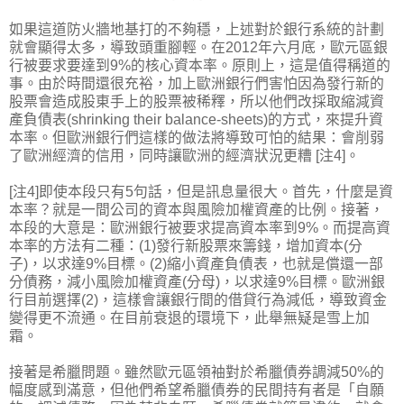
如果這道防火牆地基打的不夠穩，上述對於銀行系統的計劃
就會顯得太多，導致頭重腳輕。在2012年六月底，歐元區銀
行被要求要達到9%的核心資本率。原則上，這是值得稱道的
事。由於時間還很充裕，加上歐洲銀行們害怕因為發行新的
股票會造成股東手上的股票被稀釋，所以他們改採取縮減資
產負債表(shrinking their balance-sheets)的方式，來提升資
本率。但歐洲銀行們這樣的做法將導致可怕的結果：會削弱
了歐洲經濟的信用，同時讓歐洲的經濟狀況更糟 [注4]。
[注4]即使本段只有5句話，但是訊息量很大。首先，什麼是資
本率？就是一間公司的資本與風險加權資產的比例。接著，
本段的大意是：歐洲銀行被要求提高資本率到9%。而提高資
本率的方法有二種：(1)發行新股票來籌錢，增加資本(分
子)，以求達9%目標。(2)縮小資產負債表，也就是償還一部
分債務，減小風險加權資產(分母)，以求達9%目標。歐洲銀
行目前選擇(2)，這樣會讓銀行間的借貸行為減低，導致資金
變得更不流通。在目前衰退的環境下，此舉無疑是雪上加
霜。
接著是希臘問題。雖然歐元區領袖對於希臘債券調減50%的
幅度感到滿意，但他們希望希臘債券的民間持有者是「自願