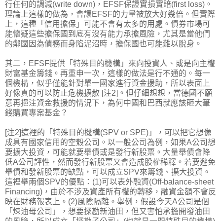
行任何的調減(write down)，EFSF保證實損實賠(first loss)。
理論上這樣的做為，會讓EFSF的力量被放大好幾倍。但實際
上，這種「信用擔保」可能不會有太多的用處。債券市場可
能懷疑這些擔保國到底有沒有能力承擔風險，尤其是當他們
的鄰國因為債務而身陷泥沼時，擔保國也可能難以脫身。
其二，EFSF提供「特殊目的機構」來向投資人、或是向主權
財富基金籌錢。再重申一次，這樣的做法是行不通的。每一
個機構，似乎僅能針對單一國家進行資金援助，所以表面上
好像真的可以防止危機擴散 [注2]。但仔細想想，當德國不願
意再挹注資金救援的情況下，為何中國和巴西就應該砸大筆
錢購買專案基金？
[注2]這裡的「特殊目的機構(SPV or SPE)」，可以把它想像
成具有國家信用的空殼公司。以一般公司為例，如果A公司想
要擴大投資，可能就要舉債或是發行新股票。大量舉債會降
低A公司評性，然而發行新股票又會造成股權稀釋。若要避免
舉債和發新股票的缺點，可以成立SPV來籌錢、擴大投資。
這裡舉兩個SPV的優點：(1)可以表外融資(Off-balance-sheet
Financing)，由於不涉及資產所有權的轉移，融資金額不會反
映在財務報表上。(2)風險隔離。舉例，假設今天A公司是個
「煉油母公司」，想要探勘新油田，但又害怕承擔開發油田