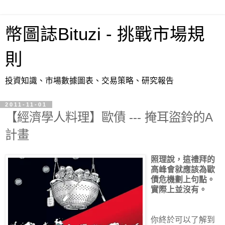
幣圖誌Bituzi - 挑戰市場規
則
投資知識、市場數據圖表、交易策略、研究報告
2011-11-01
【經濟學人料理】歐債 --- 掩耳盜鈴的A
計畫
照理說，這禮拜的
高峰會就應該為歐
債危機劃上句點。
實際上並沒有。
你終於可以了解到