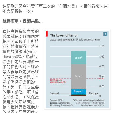
這是歐元區今年實行第三次的「全面計畫」。目前看來，這
不會是最後一次。
說得簡單，做起來難…
這個高峰會最主要的
成果就是：各國同意
把民間單位手上所持
有的希臘債券，將其
債務額度調減(write
down)50%，也就是
希臘目前只要歸還一
半的債務即可。經濟
學人很早以前就已經
討論過要這麼做了。
除了調減希臘債務
外，另一件同等重要
的事，築起一道「信
心防火牆」，來保護
像義大利這類高負
債、但具有償還能力
的國家。只有如此，