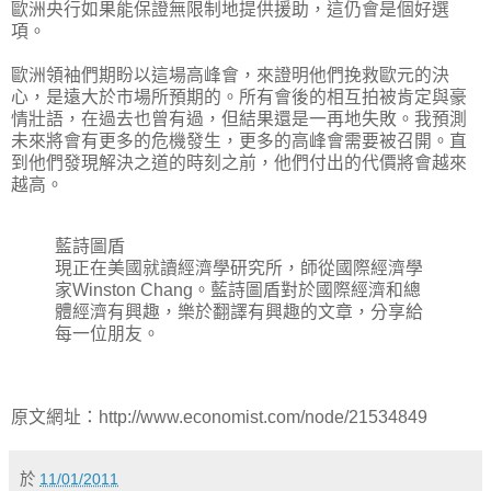
歐洲央行如果能保證無限制地提供援助，這仍會是個好選
項。
歐洲領袖們期盼以這場高峰會，來證明他們挽救歐元的決
心，是遠大於市場所預期的。所有會後的相互拍被肯定與豪
情壯語，在過去也曾有過，但結果還是一再地失敗。我預測
未來將會有更多的危機發生，更多的高峰會需要被召開。直
到他們發現解決之道的時刻之前，他們付出的代價將會越來
越高。
藍詩圖盾
現正在美國就讀經濟學研究所，師從國際經濟學
家Winston Chang。藍詩圖盾對於國際經濟和總
體經濟有興趣，樂於翻譯有興趣的文章，分享給
每一位朋友。
原文網址：http://www.economist.com/node/21534849
於
11/01/2011