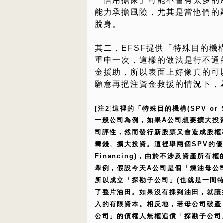
「信用擔保」可能不會有太多的
能力承擔風險，尤其是當他們的
脫身。
其二，EFSF提供「特殊目的
重申一次，這樣的做法是行不通
金援助，所以表面上好像真的可以
願意再挹注資金救援的情況下，
[注2]這裡的「特殊目的機構(SPV 
一般公司為例，如果A公司想要擴大投
司評性，然而發行新股票又會造成股權
籌錢、擴大投資。這裡舉兩個SPV的優點：(1
Financing)，由於不涉及資產所
舉例，假設今天A公司是個「煉油母公
所以成立「探勘子公司」(也就是一間
了整片油田。如果沒有採到油田，就讓
入的有限資本。相反地，若母公司破產
公司」的債權人無權追償「探勘子公司