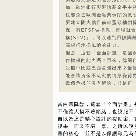
加上歐洲銀行與避險基金手中
也能免去歐洲金融業倒閉的風
要建立防火牆目前歐盟領袖們提
保，有EFSF做擔保，市場就會
構(SPV)」，可以達到風險隔
高銀行承擔風險的能力。
但是，這套「全面計畫」是漏洞
作擔保的能力嗎？再來，德國
說服中國或巴西拿錢出來？最
能會讓資金不流動的情形變得
歐債危機並沒有解除，只是再
當白晝降臨，這套「全面計畫」
不僅讓人摸不著頭緒，也說服不
自以為這是精心設計的援助案。
後果，而又不堪一擊。之所以說
畫的核心，並不是以保護歐元為