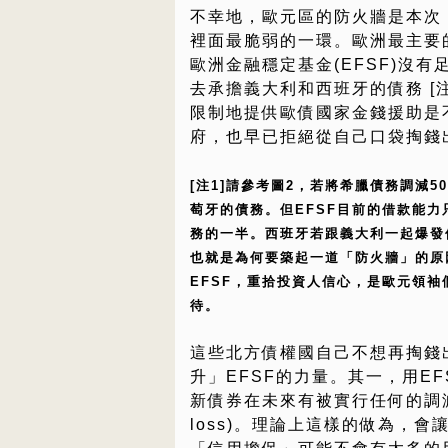
不幸地，歐元區的防火牆是本次
裡面最脆弱的一環。歐洲最主要
歐洲金融穩定基金(EFSF)沒有
去承擔義大利和西班牙的債務 [注
限制地提供歐債國家金錢援助是
府，也早已拒絕從自己口袋掏錢
[注1]請參考圖2，若將希臘債務調減
萄牙的債務。但EFSF目前的借款能力
務的一半。西班牙若跟義大利一起爆發
也就是為何要築起一道「防火牆」的原
EFSF，重拾投資人信心，是歐元領
待。
這些北方債權國自己不想再掏錢
升」EFSF的力量。其一，用E
新債券在未來有被實行任何的調減(wr
loss)。理論上這樣的做為，