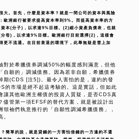
量很大。首先，什麼是資本率？就是一間公司的資本與風險
：歐洲銀行被要求提高資本率到9%。而提高資本率的方
資本(分子)，以求達9%目標。(2)縮小資產負債表，也就
分母)，以求達9%目標。歐洲銀行目前選擇(2)，這樣會
得更不流通。在目前衰退的環境下，此舉無疑是雪上加
袖對於希臘債券調減50%的幅度感到滿意，但他
「自願的」調減債務。因為若非自願，希臘債券
(CDS [注5])。最令人害怕的是，違約的發
DS的市場是經不起這考驗的。這是實話，但如此
會讓其他歐洲主權債的投資人質疑，是否CDS真
？儘管第一項EFSF的替代方案，就是被設計出
洲領袖們執意推行的「自願性調減希臘債務」，
高。
S)」？簡單的說，就是貸錢的一方害怕借錢的一方違約不還