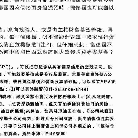
用處。債券市場可能懷疑這些擔保國到底有沒有
鄰國因為債務而身陷泥沼時，擔保國也可能難以
機構」來向投資人、或是向主權財富基金籌錢。再
的。每一個機構，似乎僅能針對單一國家進行資
防止危機擴散 [注2]。但仔細想想，當德國不
為何中國和巴西就應該砸大筆錢購買專案基金？
or SPE)」，可以把它想像成具有國家信用的空殼公司。以
資，可能就要舉債或是發行新股票。大量舉債會降低A公
稀釋。若要避免舉債和發新股票的缺點，可以成立SPV來
)可以表外融資(Off-balance-sheet
有權的轉移，融資金額不會反映在財務報表上。(2)風險隔離。
司」，想要探勘新油田，但又害怕承擔開發油田的風險，
特殊目的機構)來籌資。如果發現油田存在，母公司就賺到
探勘子公司倒閉。對煉油母公司來說，損失的僅僅是其投
，只要子公司帳上和實質上和母公司是獨立的，「煉油母
」的資產。資料來源：MBA智庫