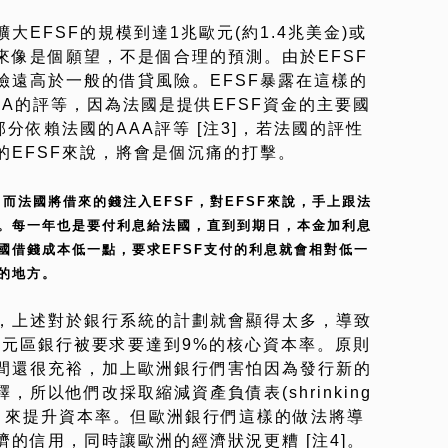
EFSF的規模到達1兆歐元(約1.4兆美金)或
來像是個願望，不是個合理的預測。由於EFSF
險遠高於一般的借貸風險。EFSF暴露在這樣的
A的評等，因為法國是提供EFSF資金的主要國
分依賴法國的AAA評等 [注3]，若法國的評性
的EFSF來說，將會是個沉痛的打擊。
。而法國將借來的錢注入EFSF，對EFSF來說，手上跟法
。每一年也是要付利息給法國，直到到期日，本金加利息
國借錢成本低一點，要求EFSF支付的利息就會相對低一
等的地方。
，上述對於銀行系統的計劃就會顯得太多，導致
歐元區銀行被要求要達到9%的核心資本率。原則
間還很充裕，加上歐洲銀行們害怕因為發行新的
所以他們改採取縮減資產負債表(shrinking
ts)的方式，來提升資本率。但歐洲銀行們這樣的做法將導
的信用，同時讓歐洲的經濟狀況更糟 [注4]。