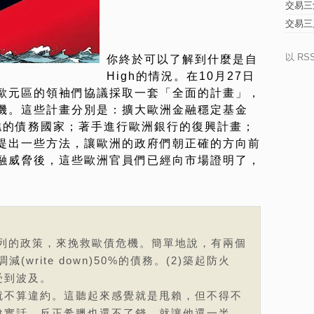
交易三
交易三
以 RS
你終於可以了解到什麼是自
High的情況。在10月27日
歐元區的領袖們協議採取一套「全面的計畫」，
機。這些計畫分別是：擴大歐洲金融穩定基金
糟糕的債務國家；著手進行歐洲銀行的復興計畫；
提出一些方法，讓歐洲的政府們朝正確的方向前
融威脅後，這些歐洲官員們已經向市場證明了，
系列的政策，來挽救歐債危機。簡單地說，有兩個
(write down)50%的債務。(2)築起防火
受到波及。
就不算違約。這聽起來感覺就是甩賴，但不得不
說實話，反正希臘也還不了錢，就讓他還一半。