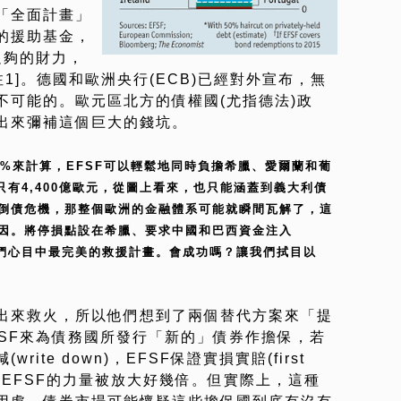
「全面計畫」
的援助基金，
足夠的財力，
1]。德國和歐洲央行(ECB)已經對外宣布，無
不可能的。歐元區北方的債權國(尤指德法)政
出來彌補這個巨大的錢坑。
50%來計算，EFSF可以輕鬆地同時負擔希臘、愛爾蘭和葡
只有4,400億歐元，從圖上看來，也只能涵蓋到義大利債
倒債危機，那整個歐洲的金融體系可能就瞬間瓦解了，這
因。將停損點設在希臘、要求中國和巴西資金注入
袖們心目中最完美的救援計畫。會成功嗎？讓我們拭目以
出來救火，所以他們想到了兩個替代方案來「提
FSF來為債務國所發行「新的」債券作擔保，若
ite down)，EFSF保證實損實賠(first
會讓EFSF的力量被放大好幾倍。但實際上，這種