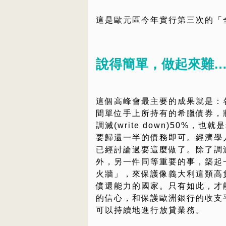
這是歐元區今年實行第三次的「
說得簡單，做起來難
這個高峰會最主要的成果就是：
間單位手上所持有的希臘債券，
調減(write down)50%，也
要歸還一半的債務即可。經濟學
已經討論過要這麼做了。除了調
外，另一件同等重要的事，築起
火牆」，來保護像義大利這類高
償還能力的國家。只有如此，才
的信心，和保護歐洲銀行的收支
可以持續地進行放貸業務。