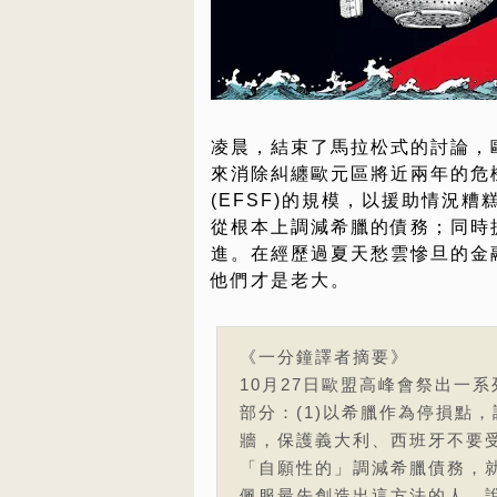
凌晨，結束了馬拉松式的討論，
來消除糾纏歐元區將近兩年的危
(EFSF)的規模，以援助情況
從根本上調減希臘的債務；同時
進。在經歷過夏天愁雲慘旦的金
他們才是老大。
《一分鐘譯者摘要》
10月27日歐盟高峰會祭出一
部分：(1)以希臘作為停損點，調減
牆，保護義大利、西班牙不要
「自願性的」調減希臘債務，
佩服最先創造出這方法的人。