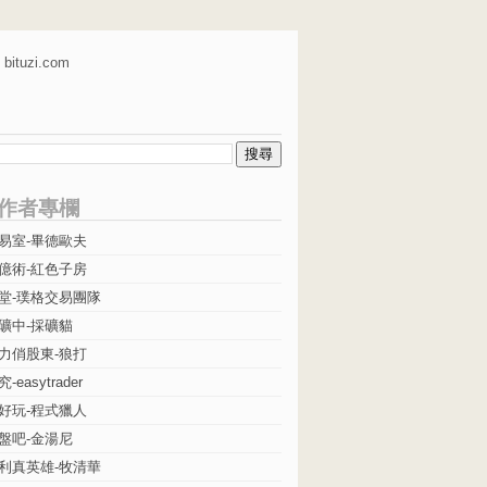
bituzi.com
作者專欄
易室-畢德歐夫
億術-紅色子房
堂-璞格交易團隊
礦中-採礦貓
力俏股東-狼打
easytrader
好玩-程式獵人
盤吧-金湯尼
利真英雄-牧清華