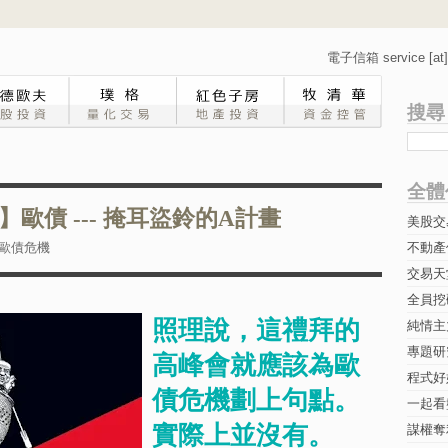
電子信箱 service [at] 
搜尋
全體
歐債 --- 掩耳盜鈴的A計畫
美股交
歐債危機
不動產
交易天
全員挖
照理說，這禮拜的
純情主
專題研究-
高峰會就應該為歐
程式好
債危機劃上句點。
一起看
實際上並沒有。
謀權奪