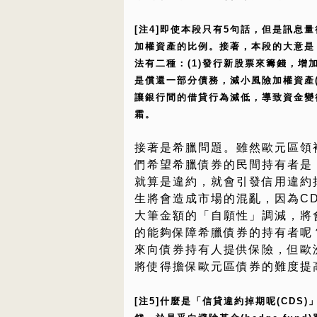
[注4]即使本段只有5句話，但是訊息
加權資產的比例。接著，本段的大意是
法有二種：(1)發行新股票來籌錢，增加
是償還一部分債務，減小風險加權資產(
讓銀行間的借貸行為減低，導致資金變
霜。
接著是希臘問題。雖然歐元區領
們希望希臘債券的民間持有者是
就算是違約，就會引發信用違約掉期
生將會造成市場的混亂，因為C
大筆金額的「自願性」調減，將
的能夠保障希臘債券的持有者呢
來向債券持有人提供保險，但歐
將使得擔保歐元區債券的難度提
[注5]什麼是「信貸違約掉期呢(CD