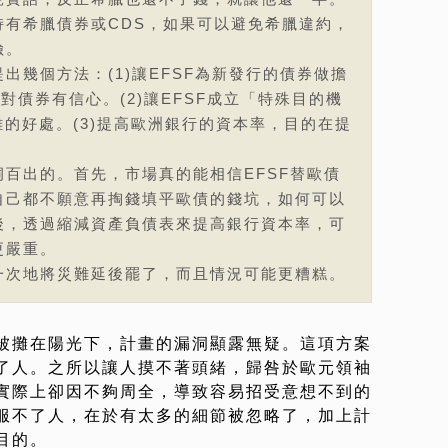
持有希臘債券或CDS，如果可以避免希臘違約，
險。
出幾個方法：(1)讓EFSF為新發行的債券做擔
對債券有信心。(2)讓EFSF成立「特殊目的機
離的好處。(3)提高歐洲銀行的資本率，目的在提
百出的。首先，市場真的能相信EFSF替歐債
自己都不願意再掏錢填平歐債的錢坑，如何可以
後，透過縮減資產負債表來提高銀行資本率，可
更嚴重。
一次地將災難延後罷了，而且情況可能更糟糕。
被攤在陽光下，計畫的漏洞顯露無疑。這項方案
了人。之所以讓人摸不著頭緒，歸咎於歐元領袖
實際上卻因不夠周全，導致容易招受意想不到的
服不了人，在於有太多的細節被忽略了，加上計
目的。