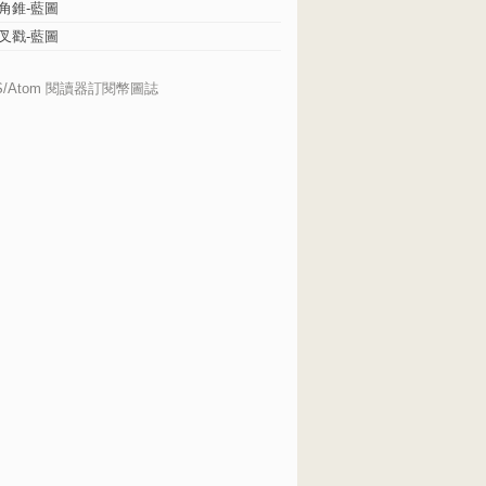
角錐-藍圖
叉戳-藍圖
S/Atom 閱讀器訂閱幣圖誌