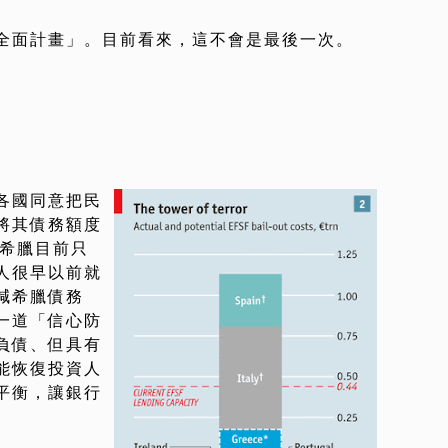
全面計畫」。目前看來，這不會是最後一次。
…
各國同意把民
將其債務額度
就是希臘目前只
人很早以前就
減希臘債務
一道「信心防
負債、但具有
能恢復投資人
平衡，讓銀行