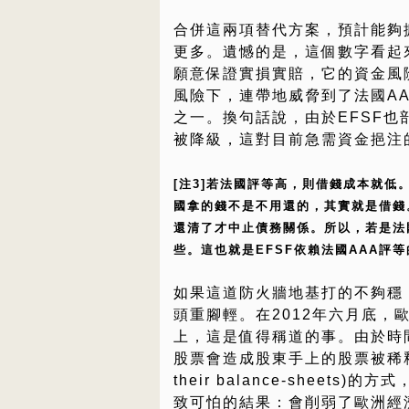
合併這兩項替代方案，預計能夠擴大
更多。遺憾的是，這個數字看起
願意保證實損實賠，它的資金風
風險下，連帶地威脅到了法國AA
之一。換句話說，由於EFSF也部
被降級，這對目前急需資金挹注
[注3]若法國評等高，則借錢成本就低
國拿的錢不是不用還的，其實就是借錢
還清了才中止債務關係。所以，若是法
些。這也就是EFSF依賴法國AAA評
如果這道防火牆地基打的不夠穩
頭重腳輕。在2012年六月底，
上，這是值得稱道的事。由於時
股票會造成股東手上的股票被稀釋，
their balance-shee
致可怕的結果：會削弱了歐洲經濟