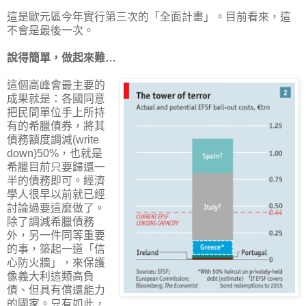
這是歐元區今年實行第三次的「全面計畫」。目前看來，這
不會是最後一次。
說得簡單，做起來難…
這個高峰會最主要的
成果就是：各國同意
把民間單位手上所持
有的希臘債券，將其
債務額度調減(write
down)50%，也就是
希臘目前只要歸還一
半的債務即可。經濟
學人很早以前就已經
討論過要這麼做了。
除了調減希臘債務
外，另一件同等重要
的事，築起一道「信
心防火牆」，來保護
像義大利這類高負
債、但具有償還能力
的國家。只有如此，