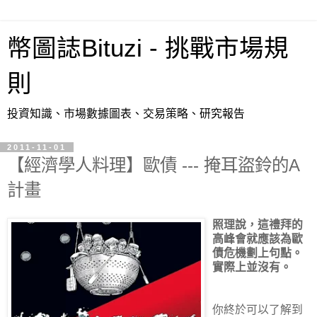
幣圖誌Bituzi - 挑戰市場規
則
投資知識、市場數據圖表、交易策略、研究報告
2011-11-01
【經濟學人料理】歐債 --- 掩耳盜鈴的A
計畫
照理說，這禮拜的
高峰會就應該為歐
債危機劃上句點。
實際上並沒有。
你終於可以了解到