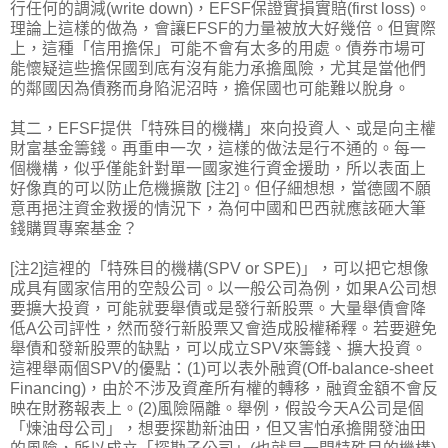
行任何的調減(write down)，EFSF保證實損實賠(first loss)。
理論上這樣的做為，會讓EFSF的力量被放大好幾倍。但實際
上，這種「信用擔保」可能不會有太多的用處。債券市場可
能懷疑這些擔保國到底有沒有能力承擔風險，尤其是當他們
的鄰國因為債務而身陷泥沼時，擔保國也可能難以脫身。
其二，EFSF提供「特殊目的機構」來向投資人、或是向主權
財富基金籌錢。再重申一次，這樣的做法是行不通的。每一
個機構，似乎僅能針對單一國家進行資金援助，所以表面上
好像真的可以防止危機擴散 [注2]。但仔細想想，當德國不願
意再挹注資金救援的情況下，為何中國和巴西就應該砸大筆
錢購買專案基金？
[注2]這裡的「特殊目的機構(SPV or SPE)」，可以把它想像
成具有國家信用的空殼公司。以一般公司為例，如果A公司想
要擴大投資，可能就要舉債或是發行新股票。大量舉債會降
低A公司評性，然而發行新股票又會造成股權稀釋。若要避免
舉債和發新股票的缺點，可以成立SPV來籌錢、擴大投資。
這裡舉兩個SPV的優點：(1)可以表外融資(Off-balance-sheet
Financing)，由於不涉及資產所有權的轉移，融資金額不會反
映在財務報表上。(2)風險隔離。舉例，假設今天A公司是個
「煉油母公司」，想要探勘新油田，但又害怕承擔開發油田