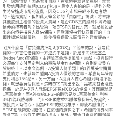
的」調減債務。因為若非自願，希臘債券就算是違約，就會
引發信用違約掉期(CDS [注5])。最令人害怕的是，違約的發
生將會造成市場的混亂，因為CDS的市場是經不起這考驗
的。這是實話，但如此大筆金額的「自願性」調減，將會讓
其他歐洲主權債的投資人質疑，是否CDS真的能夠保障希臘
債券的持有者呢？儘管第一項EFSF的替代方案，就是被設計
出來向債券持有人提供保險，但歐洲領袖們執意推行的「自
願性調減希臘債務」，將使得擔保歐元區債券的難度提高。
[注5]什麼是「信貸違約掉期呢(CDS)」？簡單的說，就是貸
錢的一方害怕借錢的一方違約不還錢，於是乎向避險基金
(hedge fund)買保險，由避險基金承擔風險。當然，投資銀行
必須每年支付固定利息給避險基金作為報酬，直到借貸雙方
契約終止。以本文為例，A投資人將手頭上的1百萬美金購買
希臘債券，也就是希臘向A投資人借錢的意思。希臘每年答應
支付利息15%給A。另一方面，A投資人擔心希臘到時還不出
錢，就想要買個保險。這時EFSF跳出來說：讓我來替希臘做
擔保！於是A投資人就跟EFSF達成CDS的協議，其面額就是
1百萬美金。而A答應給EFSF的酬勞是以1百萬美金年利率
3%作為風險報酬。而EFSF願意替希臘做擔保是有好處的，
讓投資人有信心，因為EFSF的財力雄厚，即使希臘違約，
EFSF也能夠支付賠償。在這樣的邏輯之下，希臘的債券利率
就會下跌，減低了借錢的成本。另外，若今日希臘如期還錢