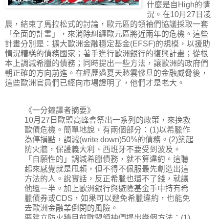
什麼是自High的情
況。在10月27日凌
晨，結束了馬拉松式的討論，歐元區的領袖們協議採取一套
「全面的計畫」，來消除糾纏歐元區將近兩年的危機。這些
計畫分別是：擴大歐洲金融穩定基金(EFSF)的規模，以援助
情況糟糕的債務國家；著手進行歐洲銀行的復興計畫；從根
本上調減希臘的債務；同時提出一些方法，讓歐洲的政府們
朝正確的方向前進。在經歷過夏天愁雲慘旦的金融威脅後，
這些歐洲官員們已經向市場證明了，他們才是老大。
《一分鐘譯者摘要》
10月27日歐盟高峰會祭出一系列的政策，來挽救
歐債危機。簡單地說，有兩個部分：(1)以希臘作
為停損點，調減(write down)50%的債務。(2)築起
防火牆，保護義大利、西班牙不要受到波及。
「自願性的」調減希臘債務，就不算違約。這聽
起來感覺就是甩賴，但不得不佩服最先創造出這
方法的人。說實話，反正希臘也還不了錢，就讓
他還一半。加上歐洲銀行與避險基金手中持有希
臘債券或CDS，如果可以避免希臘違約，也能免
去歐洲金融業倒閉的風險。
要建立防火牆目前歐盟領袖們提出幾個方法：(1)