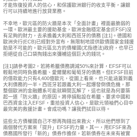
才能恢復投資人的信心，和保護歐洲銀行的收支平衡，讓銀
行可以持續地進行放貸業務。
不幸地，歐元區的防火牆是本次「全面計畫」裡面最脆弱的
一環。歐洲最主要的援助基金，歐洲金融穩定基金(EFSF)沒
有足夠的財力，去承擔義大利和西班牙的債務 [注1]。德國和
歐洲央行(ECB)已經對外宣布，無限制地提供歐債國家金錢援
助是不可能的。歐元區北方的債權國(尤指德法)政府，也早已
拒絕從自己口袋掏錢出來彌補這個巨大的錢坑。
[注1]請參考圖2，若將希臘債務調減50%來計算，EFSF可以
輕鬆地同時負擔希臘、愛爾蘭和葡萄牙的債務。但EFSF目前
的借款能力只有4,400億歐元，從圖上看來，也只能涵蓋到義
大利債務的一半。西班牙若跟義大利一起爆發倒債危機，那
整個歐洲的金融體系可能就瞬間瓦解了，這也就是為何要築
起一道「防火牆」的原因。將停損點設在希臘、要求中國和
巴西資金注入EFSF，重拾投資人信心，是歐元領袖們心目中
最完美的救援計畫。會成功嗎？讓我們拭目以待。
這些北方債權國自己不想再掏錢出來救火，所以他們想到了
兩個替代方案來「提升」EFSF的力量。其一，用EFSF來為
債務國所發行「新的」債券作擔保，若新債券在未來有被實