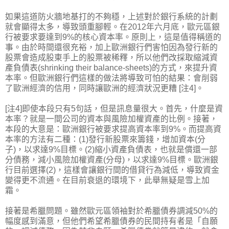
如果這道防火牆地基打的不夠穩，上述對於銀行系統的計劃
就會顯得太多，導致頭重腳輕。在2012年六月底，歐元區銀
行被要求要達到9%的核心資本率。原則上，這是值得稱道的
事。由於時間還很充裕，加上歐洲銀行們害怕因為發行新的
股票會造成股東手上的股票被稀釋，所以他們改採取縮減資
產負債表(shrinking their balance-sheets)的方式，來提升資
本率。但歐洲銀行們這樣的做法將導致可怕的結果：會削弱
了歐洲經濟的信用，同時讓歐洲的經濟狀況更糟 [注4]。
[注4]即使本段只有5句話，但是訊息量很大。首先，什麼是資
本率？就是一間公司的資本與風險加權資產的比例。接著，
本段的大意是：歐洲銀行被要求提高資本率到9%。而提高資
本率的方法有二種：(1)發行新股票來籌錢，增加資本(分
子)，以求達9%目標。(2)縮小資產負債表，也就是償還一部
分債務，減小風險加權資產(分母)，以求達9%目標。歐洲銀
行目前選擇(2)，這樣會讓銀行間的借貸行為減低，導致資金
變得更不流通。在目前衰退的環境下，此舉無疑是雪上加
霜。
接著是希臘問題。雖然歐元區領袖對於希臘債券調減50%的
幅度感到滿意，但他們希望希臘債券的民間持有者是「自願