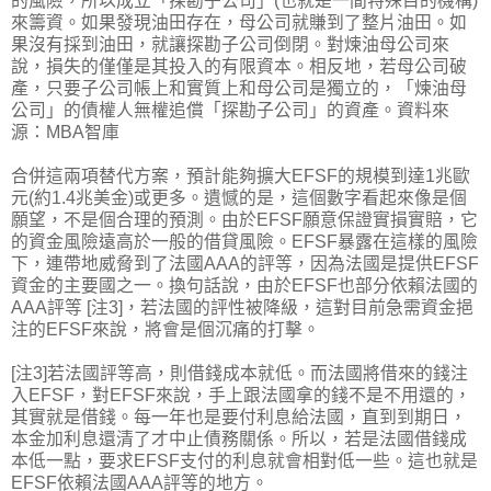
的風險，所以成立「探勘子公司」(也就是一間特殊目的機構)
來籌資。如果發現油田存在，母公司就賺到了整片油田。如
果沒有採到油田，就讓探勘子公司倒閉。對煉油母公司來
說，損失的僅僅是其投入的有限資本。相反地，若母公司破
產，只要子公司帳上和實質上和母公司是獨立的，「煉油母
公司」的債權人無權追償「探勘子公司」的資產。資料來
源：MBA智庫
合併這兩項替代方案，預計能夠擴大EFSF的規模到達1兆歐
元(約1.4兆美金)或更多。遺憾的是，這個數字看起來像是個
願望，不是個合理的預測。由於EFSF願意保證實損實賠，它
的資金風險遠高於一般的借貸風險。EFSF暴露在這樣的風險
下，連帶地威脅到了法國AAA的評等，因為法國是提供EFSF
資金的主要國之一。換句話說，由於EFSF也部分依賴法國的
AAA評等 [注3]，若法國的評性被降級，這對目前急需資金挹
注的EFSF來說，將會是個沉痛的打擊。
[注3]若法國評等高，則借錢成本就低。而法國將借來的錢注
入EFSF，對EFSF來說，手上跟法國拿的錢不是不用還的，
其實就是借錢。每一年也是要付利息給法國，直到到期日，
本金加利息還清了才中止債務關係。所以，若是法國借錢成
本低一點，要求EFSF支付的利息就會相對低一些。這也就是
EFSF依賴法國AAA評等的地方。