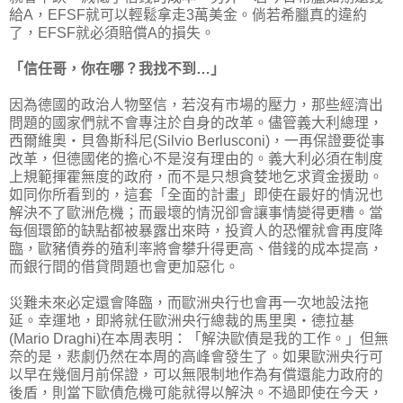
給A，EFSF就可以輕鬆拿走3萬美金。倘若希臘真的違約
了，EFSF就必須賠償A的損失。
「信任哥，你在哪？我找不到…」
因為德國的政治人物堅信，若沒有市場的壓力，那些經濟出
問題的國家們就不會專注於自身的改革。儘管義大利總理，
西爾維奧‧貝魯斯科尼(Silvio Berlusconi)，一再保證要從事
改革，但德國佬的擔心不是沒有理由的。義大利必須在制度
上規範揮霍無度的政府，而不是只想貪婪地乞求資金援助。
如同你所看到的，這套「全面的計畫」即使在最好的情況也
解決不了歐洲危機；而最壞的情況卻會讓事情變得更糟。當
每個環節的缺點都被暴露出來時，投資人的恐懼就會再度降
臨，歐豬債券的殖利率將會攀升得更高、借錢的成本提高，
而銀行間的借貸問題也會更加惡化。
災難未來必定還會降臨，而歐洲央行也會再一次地設法拖
延。幸運地，即將就任歐洲央行總裁的馬里奧‧德拉基
(Mario Draghi)在本周表明：「解決歐債是我的工作。」但無
奈的是，悲劇仍然在本周的高峰會發生了。如果歐洲央行可
以早在幾個月前保證，可以無限制地作為有償還能力政府的
後盾，則當下歐債危機可能就得以解決。不過即使在今天，