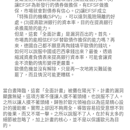
讓EFSF為新發行的債券做擔保，有EFSF做擔
保，市場就會對債券有信心。(2)讓EFSF成立
「特殊目的機構(SPV)」，可以達到風險隔離的好
處。(3)提高歐洲銀行的資本率，目的在提高銀行
承擔風險的能力。
但是，這套「全面計畫」是漏洞百出的。首先，
市場真的能相信EFSF替歐債作擔保的能力嗎？再
來，德國自己都不願意再掏錢填平歐債的錢坑，
如何可以說服中國或巴西拿錢出來？最後，透過
縮減資產負債表來提高銀行資本率，可能會讓資
金不流動的情形變得更嚴重。
歐債危機並沒有解除，只是再一次地將災難延後
罷了，而且情況可能更糟糕。
當白晝降臨，這套「全面計畫」被攤在陽光下，計畫的漏洞
顯露無疑。這項方案不僅讓人摸不著頭緒，也說服不了人。
之所以讓人摸不著頭緒，歸咎於歐元領袖自以為這是精心設
計的援助案。實際上卻因不夠周全，導致容易招受意想不到
的後果，而又不堪一擊。之所以說服不了人，在於有太多的
細節被忽略了，加上計畫的核心，並不是以保護歐元為目
的。