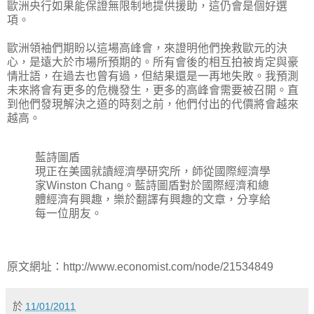
歐洲央行如果能保證無限制地提供援助，這仍會是個好選
項。
歐洲領袖們期盼以這場高峰會，來證明他們挽救歐元的決
心，是遠大於市場所預期的。所有會後的相互拍被肯定與豪
情壯語，在過去也曾有過，但結果還是一再地失敗。我預測
未來將會有更多的危機發生，更多的高峰會需要被召開。直
到他們發現解決之道的時刻之前，他們付出的代價將會越來
越高。
藍詩圖盾
現正在美國就讀經濟學研究所，師從國際經濟學
家Winston Chang。藍詩圖盾對於國際經濟和總
體經濟有興趣，樂於翻譯有興趣的文章，分享給
每一位朋友。
原文網址：http://www.economist.com/node/21534849
於
11/01/2011