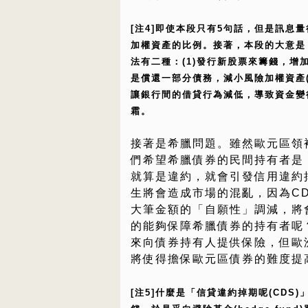
[注4]即使本段只有5句話，但是訊息
加權資產的比例。接著，本段的大意是
法有二種：(1)發行新股票來籌錢，增加
是償還一部分債務，減小風險加權資產(
讓銀行間的借貸行為減低，導致資金變
霜。
接著是希臘問題。雖然歐元區領
們希望希臘債券的民間持有者是
就算是違約，就會引發信用違約掉期
生將會造成市場的混亂，因為C
大筆金額的「自願性」調減，將
的能夠保障希臘債券的持有者呢
來向債券持有人提供保險，但歐
將使得擔保歐元區債券的難度提
[注5]什麼是「信貸違約掉期呢(CD