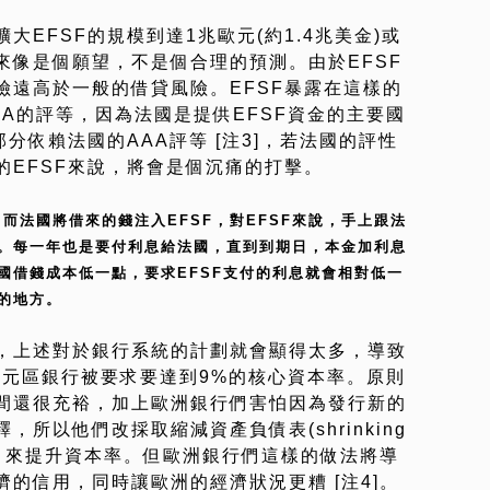
EFSF的規模到達1兆歐元(約1.4兆美金)或
來像是個願望，不是個合理的預測。由於EFSF
險遠高於一般的借貸風險。EFSF暴露在這樣的
A的評等，因為法國是提供EFSF資金的主要國
分依賴法國的AAA評等 [注3]，若法國的評性
的EFSF來說，將會是個沉痛的打擊。
。而法國將借來的錢注入EFSF，對EFSF來說，手上跟法
。每一年也是要付利息給法國，直到到期日，本金加利息
國借錢成本低一點，要求EFSF支付的利息就會相對低一
等的地方。
，上述對於銀行系統的計劃就會顯得太多，導致
歐元區銀行被要求要達到9%的核心資本率。原則
間還很充裕，加上歐洲銀行們害怕因為發行新的
所以他們改採取縮減資產負債表(shrinking
ts)的方式，來提升資本率。但歐洲銀行們這樣的做法將導
的信用，同時讓歐洲的經濟狀況更糟 [注4]。