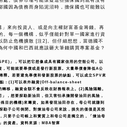
用處。債券市場可能懷疑這些擔保國到底有沒有
鄰國因為債務而身陷泥沼時，擔保國也可能難以
機構」來向投資人、或是向主權財富基金籌錢。再
的。每一個機構，似乎僅能針對單一國家進行資
防止危機擴散 [注2]。但仔細想想，當德國不
為何中國和巴西就應該砸大筆錢購買專案基金？
or SPE)」，可以把它想像成具有國家信用的空殼公司。以
資，可能就要舉債或是發行新股票。大量舉債會降低A公
稀釋。若要避免舉債和發新股票的缺點，可以成立SPV來
)可以表外融資(Off-balance-sheet
有權的轉移，融資金額不會反映在財務報表上。(2)風險隔離。
司」，想要探勘新油田，但又害怕承擔開發油田的風險，
特殊目的機構)來籌資。如果發現油田存在，母公司就賺到
探勘子公司倒閉。對煉油母公司來說，損失的僅僅是其投
，只要子公司帳上和實質上和母公司是獨立的，「煉油母
」的資產。資料來源：MBA智庫