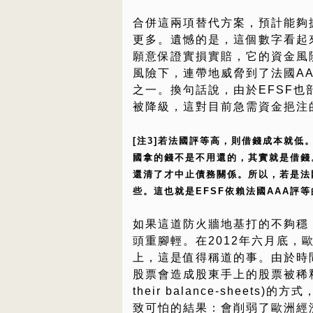
合併這兩項替代方案，預計能夠擴大
更多。遺憾的是，這個數字看起
願意保證實損實賠，它的資金風
風險下，連帶地威脅到了法國AA
之一。換句話說，由於EFSF也部
被降級，這對目前急需資金挹注
[注3]若法國評等高，則借錢成本就低
國拿的錢不是不用還的，其實就是借錢
還清了才中止債務關係。所以，若是法
些。這也就是EFSF依賴法國AAA評
如果這道防火牆地基打的不夠穩
頭重腳輕。在2012年六月底，
上，這是值得稱道的事。由於時
股票會造成股東手上的股票被稀釋，
their balance-shee
致可怕的結果：會削弱了歐洲經濟