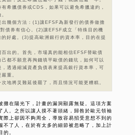
持有希臘債券或CDS，如果可以避免希臘違約，
險。
出幾個方法：(1)讓EFSF為新發行的債券做擔
對債券有信心。(2)讓EFSF成立「特殊目的機
離的好處。(3)提高歐洲銀行的資本率，目的在提
百出的。首先，市場真的能相信EFSF替歐債
自己都不願意再掏錢填平歐債的錢坑，如何可以
後，透過縮減資產負債表來提高銀行資本率，可
更嚴重。
一次地將災難延後罷了，而且情況可能更糟糕。
被攤在陽光下，計畫的漏洞顯露無疑。這項方案
了人。之所以讓人摸不著頭緒，歸咎於歐元領袖
實際上卻因不夠周全，導致容易招受意想不到的
服不了人，在於有太多的細節被忽略了，加上計
目的。