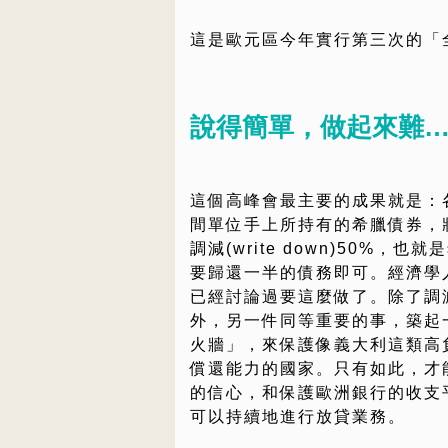
這是歐元區今年實行第三次的「
說得簡單，做起來難
這個高峰會最主要的成果就是：
間單位手上所持有的希臘債券，
調減(write down)50%，也
要歸還一半的債務即可。經濟學
已經討論過要這麼做了。除了調
外，另一件同等重要的事，築起
火牆」，來保護像義大利這類高
償還能力的國家。只有如此，才
的信心，和保護歐洲銀行的收支
可以持續地進行放貸業務。