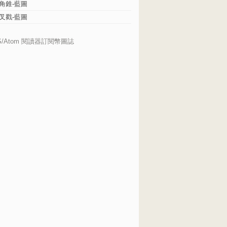
角錐-藍圖
叉戳-藍圖
S/Atom 閱讀器訂閱幣圖誌