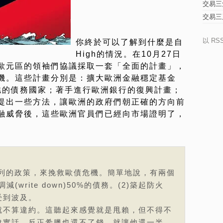
交易三
交易三
以 RS
你終於可以了解到什麼是自
High的情況。在10月27日
歐元區的領袖們協議採取一套「全面的計畫」，
機。這些計畫分別是：擴大歐洲金融穩定基金
糟糕的債務國家；著手進行歐洲銀行的復興計畫；
提出一些方法，讓歐洲的政府們朝正確的方向前
融威脅後，這些歐洲官員們已經向市場證明了，
系列的政策，來挽救歐債危機。簡單地說，有兩個
(write down)50%的債務。(2)築起防火
受到波及。
就不算違約。這聽起來感覺就是甩賴，但不得不
說實話，反正希臘也還不了錢，就讓他還一半。