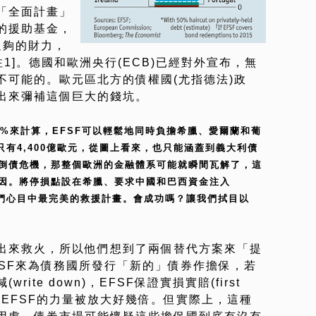
「全面計畫」
的援助基金，
足夠的財力，
1]。德國和歐洲央行(ECB)已經對外宣布，無
不可能的。歐元區北方的債權國(尤指德法)政
出來彌補這個巨大的錢坑。
50%來計算，EFSF可以輕鬆地同時負擔希臘、愛爾蘭和葡
只有4,400億歐元，從圖上看來，也只能涵蓋到義大利債
倒債危機，那整個歐洲的金融體系可能就瞬間瓦解了，這
因。將停損點設在希臘、要求中國和巴西資金注入
袖們心目中最完美的救援計畫。會成功嗎？讓我們拭目以
出來救火，所以他們想到了兩個替代方案來「提
FSF來為債務國所發行「新的」債券作擔保，若
ite down)，EFSF保證實損實賠(first
會讓EFSF的力量被放大好幾倍。但實際上，這種