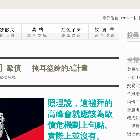
電子信箱 service [at] 
搜尋
全體
歐債 --- 掩耳盜鈴的A計畫
美股交
歐債危機
不動產
交易天
全員挖
照理說，這禮拜的
純情主
專題研究-
高峰會就應該為歐
程式好
債危機劃上句點。
一起看
實際上並沒有。
謀權奪