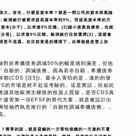
量很大。首先，什麼是資本率？就是一間公司的資本與風險
：歐洲銀行被要求提高資本率到9%。而提高資本率的方
資本(分子)，以求達9%目標。(2)縮小資產負債表，也就
分母)，以求達9%目標。歐洲銀行目前選擇(2)，這樣會
得更不流通。在目前衰退的環境下，此舉無疑是雪上加
袖對於希臘債券調減50%的幅度感到滿意，但他
「自願的」調減債務。因為若非自願，希臘債券
(CDS [注5])。最令人害怕的是，違約的發
DS的市場是經不起這考驗的。這是實話，但如此
會讓其他歐洲主權債的投資人質疑，是否CDS真
？儘管第一項EFSF的替代方案，就是被設計出
洲領袖們執意推行的「自願性調減希臘債務」，
高。
S)」？簡單的說，就是貸錢的一方害怕借錢的一方違約不還