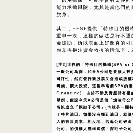
「信用擔保」可能不會有太多的
能力承擔風險，尤其是當他們的
脫身。
其二，EFSF提供「特殊目的
重申一次，這樣的做法是行不通
金援助，所以表面上好像真的可以
願意再挹注資金救援的情況下，
[注2]這裡的「特殊目的機構(SPV 
一般公司為例，如果A公司想要擴大投
司評性，然而發行新股票又會造成股權
籌錢、擴大投資。這裡舉兩個SPV的優點：(1
Financing)，由於不涉及資產所
舉例，假設今天A公司是個「煉油母公
所以成立「探勘子公司」(也就是一間
了整片油田。如果沒有採到油田，就讓
入的有限資本。相反地，若母公司破產
公司」的債權人無權追償「探勘子公司