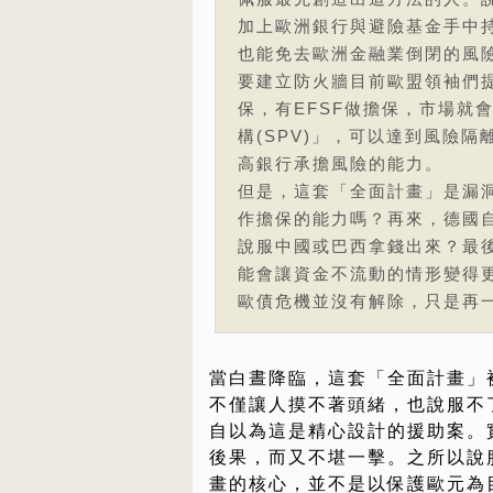
加上歐洲銀行與避險基金手中
也能免去歐洲金融業倒閉的風
要建立防火牆目前歐盟領袖們提
保，有EFSF做擔保，市場就會
構(SPV)」，可以達到風險隔
高銀行承擔風險的能力。
但是，這套「全面計畫」是漏洞
作擔保的能力嗎？再來，德國
說服中國或巴西拿錢出來？最
能會讓資金不流動的情形變得
歐債危機並沒有解除，只是再
當白晝降臨，這套「全面計畫」
不僅讓人摸不著頭緒，也說服不
自以為這是精心設計的援助案。
後果，而又不堪一擊。之所以說
畫的核心，並不是以保護歐元為