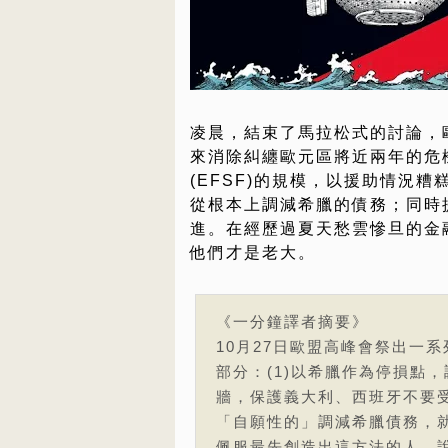
凌晨，結束了馬拉松式的討論，
來消除糾纏歐元區將近兩年的危
(EFSF)的規模，以援助情況
從根本上調減希臘的債務；同時
進。在經歷過夏天愁雲慘旦的金
他們才是老大。
《一分鐘譯者摘要》
10月27日歐盟高峰會祭出一
部分：(1)以希臘作為停損點，調減
牆，保護義大利、西班牙不要
「自願性的」調減希臘債務，
佩服最先創造出這方法的人。