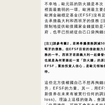
不幸地，歐元區的防火牆是本次
裡面最脆弱的一環。歐洲最主要
歐洲金融穩定基金(EFSF)沒有
去承擔義大利和西班牙的債務 [注
限制地提供歐債國家金錢援助是
府，也早已拒絕從自己口袋掏錢
[注1]請參考圖2，若將希臘債務調減
萄牙的債務。但EFSF目前的借款能力
務的一半。西班牙若跟義大利一起爆發
也就是為何要築起一道「防火牆」的原
EFSF，重拾投資人信心，是歐元領
待。
這些北方債權國自己不想再掏錢
升」EFSF的力量。其一，用E
新債券在未來有被實行任何的調減(wr
loss)。理論上這樣的做為，