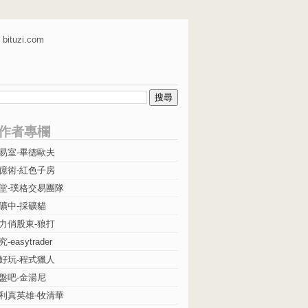
bituzi.com
作者專欄
易室-畢德歐夫
億術-紅色子房
堂-璞格交易團隊
礦中-採礦貓
力俏股東-狼打
easytrader
好玩-程式獵人
盤吧-金湯尼
利真英雄-牧清華