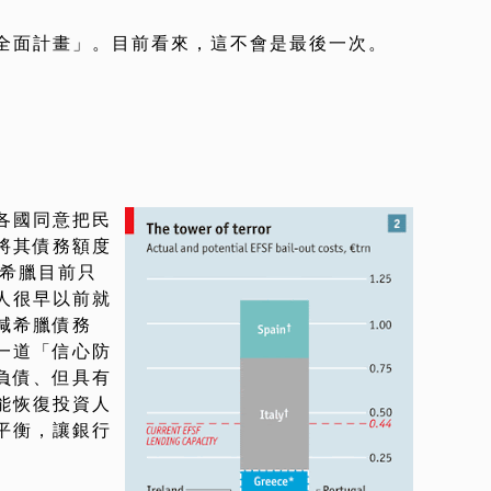
全面計畫」。目前看來，這不會是最後一次。
…
各國同意把民
將其債務額度
就是希臘目前只
人很早以前就
減希臘債務
一道「信心防
負債、但具有
能恢復投資人
平衡，讓銀行