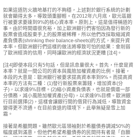
如果這道防火牆地基打的不夠穩，上述對於銀行系統的計劃
就會顯得太多，導致頭重腳輕。在2012年六月底，歐元區銀
行被要求要達到9%的核心資本率。原則上，這是值得稱道的
事。由於時間還很充裕，加上歐洲銀行們害怕因為發行新的
股票會造成股東手上的股票被稀釋，所以他們改採取縮減資
產負債表(shrinking their balance-sheets)的方式，來提升資
本率。但歐洲銀行們這樣的做法將導致可怕的結果：會削弱
了歐洲經濟的信用，同時讓歐洲的經濟狀況更糟 [注4]。
[注4]即使本段只有5句話，但是訊息量很大。首先，什麼是資
本率？就是一間公司的資本與風險加權資產的比例。接著，
本段的大意是：歐洲銀行被要求提高資本率到9%。而提高資
本率的方法有二種：(1)發行新股票來籌錢，增加資本(分
子)，以求達9%目標。(2)縮小資產負債表，也就是償還一部
分債務，減小風險加權資產(分母)，以求達9%目標。歐洲銀
行目前選擇(2)，這樣會讓銀行間的借貸行為減低，導致資金
變得更不流通。在目前衰退的環境下，此舉無疑是雪上加
霜。
接著是希臘問題。雖然歐元區領袖對於希臘債券調減50%的
幅度感到滿意，但他們希望希臘債券的民間持有者是「自願