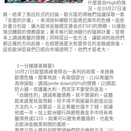
什麼是自High的情
況。在10月27日凌
晨，結束了馬拉松式的討論，歐元區的領袖們協議採取一套
「全面的計畫」，來消除糾纏歐元區將近兩年的危機。這些
計畫分別是：擴大歐洲金融穩定基金(EFSF)的規模，以援助
情況糟糕的債務國家；著手進行歐洲銀行的復興計畫；從根
本上調減希臘的債務；同時提出一些方法，讓歐洲的政府們
朝正確的方向前進。在經歷過夏天愁雲慘旦的金融威脅後，
這些歐洲官員們已經向市場證明了，他們才是老大。
《一分鐘譯者摘要》
10月27日歐盟高峰會祭出一系列的政策，來挽救
歐債危機。簡單地說，有兩個部分：(1)以希臘作
為停損點，調減(write down)50%的債務。(2)築起
防火牆，保護義大利、西班牙不要受到波及。
「自願性的」調減希臘債務，就不算違約。這聽
起來感覺就是甩賴，但不得不佩服最先創造出這
方法的人。說實話，反正希臘也還不了錢，就讓
他還一半。加上歐洲銀行與避險基金手中持有希
臘債券或CDS，如果可以避免希臘違約，也能免
去歐洲金融業倒閉的風險。
要建立防火牆目前歐盟領袖們提出幾個方法：(1)