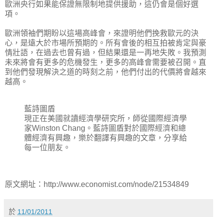
歐洲央行如果能保證無限制地提供援助，這仍會是個好選
項。
歐洲領袖們期盼以這場高峰會，來證明他們挽救歐元的決
心，是遠大於市場所預期的。所有會後的相互拍被肯定與豪
情壯語，在過去也曾有過，但結果還是一再地失敗。我預測
未來將會有更多的危機發生，更多的高峰會需要被召開。直
到他們發現解決之道的時刻之前，他們付出的代價將會越來
越高。
藍詩圖盾
現正在美國就讀經濟學研究所，師從國際經濟學
家Winston Chang。藍詩圖盾對於國際經濟和總
體經濟有興趣，樂於翻譯有興趣的文章，分享給
每一位朋友。
原文網址：http://www.economist.com/node/21534849
於
11/01/2011