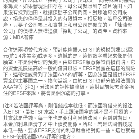
的風險，所以成立「探勘子公司」(也就是一間特殊目的機構)
來籌資。如果發現油田存在，母公司就賺到了整片油田。如
果沒有採到油田，就讓探勘子公司倒閉。對煉油母公司來
說，損失的僅僅是其投入的有限資本。相反地，若母公司破
產，只要子公司帳上和實質上和母公司是獨立的，「煉油母
公司」的債權人無權追償「探勘子公司」的資產。資料來
源：MBA智庫
合併這兩項替代方案，預計能夠擴大EFSF的規模到達1兆歐
元(約1.4兆美金)或更多。遺憾的是，這個數字看起來像是個
願望，不是個合理的預測。由於EFSF願意保證實損實賠，它
的資金風險遠高於一般的借貸風險。EFSF暴露在這樣的風險
下，連帶地威脅到了法國AAA的評等，因為法國是提供EFSF
資金的主要國之一。換句話說，由於EFSF也部分依賴法國的
AAA評等 [注3]，若法國的評性被降級，這對目前急需資金挹
注的EFSF來說，將會是個沉痛的打擊。
[注3]若法國評等高，則借錢成本就低。而法國將借來的錢注
入EFSF，對EFSF來說，手上跟法國拿的錢不是不用還的，
其實就是借錢。每一年也是要付利息給法國，直到到期日，
本金加利息還清了才中止債務關係。所以，若是法國借錢成
本低一點，要求EFSF支付的利息就會相對低一些。這也就是
EFSF依賴法國AAA評等的地方。