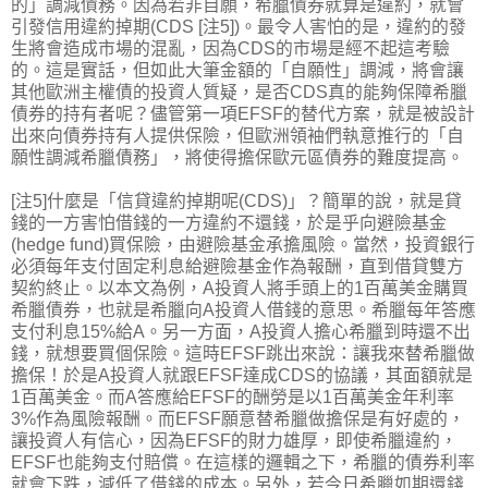
的」調減債務。因為若非自願，希臘債券就算是違約，就會
引發信用違約掉期(CDS [注5])。最令人害怕的是，違約的發
生將會造成市場的混亂，因為CDS的市場是經不起這考驗
的。這是實話，但如此大筆金額的「自願性」調減，將會讓
其他歐洲主權債的投資人質疑，是否CDS真的能夠保障希臘
債券的持有者呢？儘管第一項EFSF的替代方案，就是被設計
出來向債券持有人提供保險，但歐洲領袖們執意推行的「自
願性調減希臘債務」，將使得擔保歐元區債券的難度提高。
[注5]什麼是「信貸違約掉期呢(CDS)」？簡單的說，就是貸
錢的一方害怕借錢的一方違約不還錢，於是乎向避險基金
(hedge fund)買保險，由避險基金承擔風險。當然，投資銀行
必須每年支付固定利息給避險基金作為報酬，直到借貸雙方
契約終止。以本文為例，A投資人將手頭上的1百萬美金購買
希臘債券，也就是希臘向A投資人借錢的意思。希臘每年答應
支付利息15%給A。另一方面，A投資人擔心希臘到時還不出
錢，就想要買個保險。這時EFSF跳出來說：讓我來替希臘做
擔保！於是A投資人就跟EFSF達成CDS的協議，其面額就是
1百萬美金。而A答應給EFSF的酬勞是以1百萬美金年利率
3%作為風險報酬。而EFSF願意替希臘做擔保是有好處的，
讓投資人有信心，因為EFSF的財力雄厚，即使希臘違約，
EFSF也能夠支付賠償。在這樣的邏輯之下，希臘的債券利率
就會下跌，減低了借錢的成本。另外，若今日希臘如期還錢