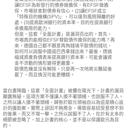
讓EFSF為新發行的債券做擔保，有EFSF做擔
保，市場就會對債券有信心。(2)讓EFSF成立
「特殊目的機構(SPV)」，可以達到風險隔離的好
處。(3)提高歐洲銀行的資本率，目的在提高銀行
承擔風險的能力。
但是，這套「全面計畫」是漏洞百出的。首先，
市場真的能相信EFSF替歐債作擔保的能力嗎？再
來，德國自己都不願意再掏錢填平歐債的錢坑，
如何可以說服中國或巴西拿錢出來？最後，透過
縮減資產負債表來提高銀行資本率，可能會讓資
金不流動的情形變得更嚴重。
歐債危機並沒有解除，只是再一次地將災難延後
罷了，而且情況可能更糟糕。
當白晝降臨，這套「全面計畫」被攤在陽光下，計畫的漏洞
顯露無疑。這項方案不僅讓人摸不著頭緒，也說服不了人。
之所以讓人摸不著頭緒，歸咎於歐元領袖自以為這是精心設
計的援助案。實際上卻因不夠周全，導致容易招受意想不到
的後果，而又不堪一擊。之所以說服不了人，在於有太多的
細節被忽略了，加上計畫的核心，並不是以保護歐元為目
的。