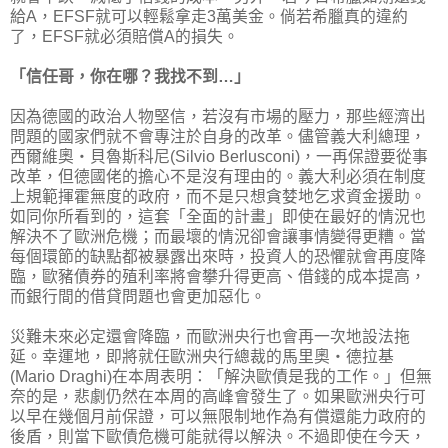
給A，EFSF就可以輕鬆拿走3萬美金。倘若希臘真的違約
了，EFSF就必須賠償A的損失。
「信任哥，你在哪？我找不到…」
因為德國的政治人物堅信，若沒有市場的壓力，那些經濟出
問題的國家們就不會專注於自身的改革。儘管義大利總理，
西爾維奧‧貝魯斯科尼(Silvio Berlusconi)，一再保證要從事
改革，但德國佬的擔心不是沒有理由的。義大利必須在制度
上規範揮霍無度的政府，而不是只想貪婪地乞求資金援助。
如同你所看到的，這套「全面的計畫」即使在最好的情況也
解決不了歐洲危機；而最壞的情況卻會讓事情變得更糟。當
每個環節的缺點都被暴露出來時，投資人的恐懼就會再度降
臨，歐豬債券的殖利率將會攀升得更高、借錢的成本提高，
而銀行間的借貸問題也會更加惡化。
災難未來必定還會降臨，而歐洲央行也會再一次地設法拖
延。幸運地，即將就任歐洲央行總裁的馬里奧‧德拉基
(Mario Draghi)在本周表明：「解決歐債是我的工作。」但無
奈的是，悲劇仍然在本周的高峰會發生了。如果歐洲央行可
以早在幾個月前保證，可以無限制地作為有償還能力政府的
後盾，則當下歐債危機可能就得以解決。不過即使在今天，