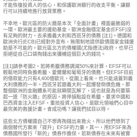
才能恢復投資人的信心，和保護歐洲銀行的收支平衡，讓銀
行可以持續地進行放貸業務。
不幸地，歐元區的防火牆是本次「全面計畫」裡面最脆弱的
一環。歐洲最主要的援助基金，歐洲金融穩定基金(EFSF)沒
有足夠的財力，去承擔義大利和西班牙的債務 [注1]。德國和
歐洲央行(ECB)已經對外宣布，無限制地提供歐債國家金錢援
助是不可能的。歐元區北方的債權國(尤指德法)政府，也早已
拒絕從自己口袋掏錢出來彌補這個巨大的錢坑。
[注1]請參考圖2，若將希臘債務調減50%來計算，EFSF可以
輕鬆地同時負擔希臘、愛爾蘭和葡萄牙的債務。但EFSF目前
的借款能力只有4,400億歐元，從圖上看來，也只能涵蓋到義
大利債務的一半。西班牙若跟義大利一起爆發倒債危機，那
整個歐洲的金融體系可能就瞬間瓦解了，這也就是為何要築
起一道「防火牆」的原因。將停損點設在希臘、要求中國和
巴西資金注入EFSF，重拾投資人信心，是歐元領袖們心目中
最完美的救援計畫。會成功嗎？讓我們拭目以待。
這些北方債權國自己不想再掏錢出來救火，所以他們想到了
兩個替代方案來「提升」EFSF的力量。其一，用EFSF來為
債務國所發行「新的」債券作擔保，若新債券在未來有被實