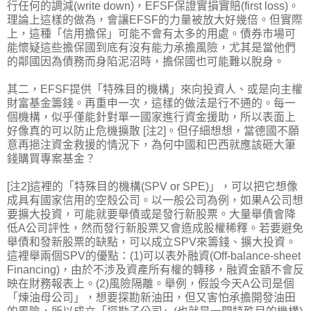
行任何的調減(write down)，EFSF保證實損實賠(first loss)。
理論上這樣的做為，會讓EFSF的力量被放大好幾倍。但實際
上，這種「信用擔保」可能不會有太多的用處。債券市場可
能懷疑這些擔保國到底有沒有能力承擔風險，尤其是當他們
的鄰國因為債務而身陷泥沼時，擔保國也可能難以脫身。
其二，EFSF提供「特殊目的機構」來向投資人、或是向主權
財富基金籌錢。再重申一次，這樣的做法是行不通的。每一
個機構，似乎僅能針對單一國家進行資金援助，所以表面上
好像真的可以防止危機擴散 [注2]。但仔細想想，當德國不願
意再挹注資金救援的情況下，為何中國和巴西就應該砸大筆
錢購買專案基金？
[注2]這裡的「特殊目的機構(SPV or SPE)」，可以把它想像
成具有國家信用的空殼公司。以一般公司為例，如果A公司想
要擴大投資，可能就要舉債或是發行新股票。大量舉債會降
低A公司評性，然而發行新股票又會造成股權稀釋。若要避免
舉債和發新股票的缺點，可以成立SPV來籌錢、擴大投資。
這裡舉兩個SPV的優點：(1)可以表外融資(Off-balance-sheet
Financing)，由於不涉及資產所有權的轉移，融資金額不會反
映在財務報表上。(2)風險隔離。舉例，假設今天A公司是個
「煉油母公司」，想要探勘新油田，但又害怕承擔開發油田