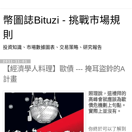
幣圖誌Bituzi - 挑戰市場規
則
投資知識、市場數據圖表、交易策略、研究報告
2011-11-01
【經濟學人料理】歐債 --- 掩耳盜鈴的A
計畫
照理說，這禮拜的
高峰會就應該為歐
債危機劃上句點。
實際上並沒有。
你終於可以了解到