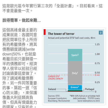
這是歐元區今年實行第三次的「全面計畫」。目前看來，這
不會是最後一次。
說得簡單，做起來難…
這個高峰會最主要的
成果就是：各國同意
把民間單位手上所持
有的希臘債券，將其
債務額度調減(write
down)50%，也就是
希臘目前只要歸還一
半的債務即可。經濟
學人很早以前就已經
討論過要這麼做了。
除了調減希臘債務
外，另一件同等重要
的事，築起一道「信
心防火牆」，來保護
像義大利這類高負
債、但具有償還能力
的國家。只有如此，