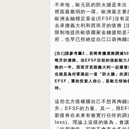
不幸地，歐元區的防火牆是本次
裡面最脆弱的一環。歐洲最主要
歐洲金融穩定基金(EFSF)沒有
去承擔義大利和西班牙的債務 [注
限制地提供歐債國家金錢援助是
府，也早已拒絕從自己口袋掏錢
[注1]請參考圖2，若將希臘債務調減
萄牙的債務。但EFSF目前的借款能力
務的一半。西班牙若跟義大利一起爆發
也就是為何要築起一道「防火牆」的原
EFSF，重拾投資人信心，是歐元領
待。
這些北方債權國自己不想再掏錢
升」EFSF的力量。其一，用E
新債券在未來有被實行任何的調減(wr
loss)。理論上這樣的做為，