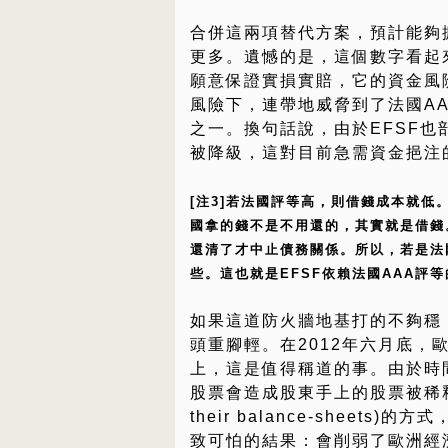
合併這兩項替代方案，預計能夠擴大
更多。遺憾的是，這個數字看起
願意保證實損實賠，它的資金風
風險下，連帶地威脅到了法國AA
之一。換句話說，由於EFSF也部
被降級，這對目前急需資金挹注
[注3]若法國評等高，則借錢成本就低
國拿的錢不是不用還的，其實就是借錢
還清了才中止債務關係。所以，若是法
些。這也就是EFSF依賴法國AAA評
如果這道防火牆地基打的不夠穩
頭重腳輕。在2012年六月底，
上，這是值得稱道的事。由於時
股票會造成股東手上的股票被稀釋，
their balance-shee
致可怕的結果：會削弱了歐洲經濟