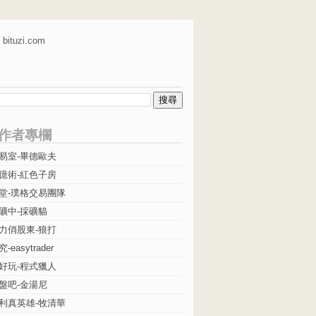
bituzi.com
作者專欄
易室-畢德歐夫
億術-紅色子房
堂-璞格交易團隊
礦中-採礦貓
力俏股東-狼打
easytrader
好玩-程式獵人
盤吧-金湯尼
利真英雄-牧清華