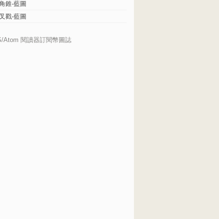
角錐-藍圖
叉戳-藍圖
S/Atom 閱讀器訂閱幣圖誌