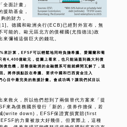
「全面計畫」
的援助基金，
足夠的財力，
1]。德國和歐洲央行(ECB)已經對外宣布，無
不可能的。歐元區北方的債權國(尤指德法)政
出來彌補這個巨大的錢坑。
50%來計算，EFSF可以輕鬆地同時負擔希臘、愛爾蘭和葡
只有4,400億歐元，從圖上看來，也只能涵蓋到義大利債
倒債危機，那整個歐洲的金融體系可能就瞬間瓦解了，這
因。將停損點設在希臘、要求中國和巴西資金注入
袖們心目中最完美的救援計畫。會成功嗎？讓我們拭目以
出來救火，所以他們想到了兩個替代方案來「提
FSF來為債務國所發行「新的」債券作擔保，若
ite down)，EFSF保證實損實賠(first
會讓EFSF的力量被放大好幾倍。但實際上，這種