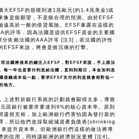
EFSF的規模到達1兆歐元(約1.4兆美金)或
來像是個願望，不是個合理的預測。由於EFSF
險遠高於一般的借貸風險。EFSF暴露在這樣的
A的評等，因為法國是提供EFSF資金的主要國
分依賴法國的AAA評等 [注3]，若法國的評性
的EFSF來說，將會是個沉痛的打擊。
。而法國將借來的錢注入EFSF，對EFSF來說，手上跟法
。每一年也是要付利息給法國，直到到期日，本金加利息
國借錢成本低一點，要求EFSF支付的利息就會相對低一
等的地方。
，上述對於銀行系統的計劃就會顯得太多，導致
歐元區銀行被要求要達到9%的核心資本率。原則
間還很充裕，加上歐洲銀行們害怕因為發行新的
所以他們改採取縮減資產負債表(shrinking
ts)的方式，來提升資本率。但歐洲銀行們這樣的做法將導
的信用，同時讓歐洲的經濟狀況更糟 [注4]。