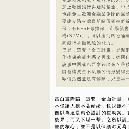
加上歐洲銀行與避險基金手中
也能免去歐洲金融業倒閉的風
要建立防火牆目前歐盟領袖們提
保，有EFSF做擔保，市場就會
構(SPV)」，可以達到風險隔
高銀行承擔風險的能力。
但是，這套「全面計畫」是漏洞
作擔保的能力嗎？再來，德國
說服中國或巴西拿錢出來？最
能會讓資金不流動的情形變得
歐債危機並沒有解除，只是再
當白晝降臨，這套「全面計畫」
不僅讓人摸不著頭緒，也說服不
自以為這是精心設計的援助案。
後果，而又不堪一擊。之所以說
畫的核心，並不是以保護歐元為