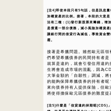
[注4]即使本段只有5句話，但是訊息
加權資產的比例。接著，本段的大意是
法有二種：(1)發行新股票來籌錢，增加
是償還一部分債務，減小風險加權資產(
讓銀行間的借貸行為減低，導致資金變
霜。
接著是希臘問題。雖然歐元區領
們希望希臘債券的民間持有者是
就算是違約，就會引發信用違約掉期
生將會造成市場的混亂，因為C
大筆金額的「自願性」調減，將
的能夠保障希臘債券的持有者呢
來向債券持有人提供保險，但歐
將使得擔保歐元區債券的難度提
[注5]什麼是「信貸違約掉期呢(CD