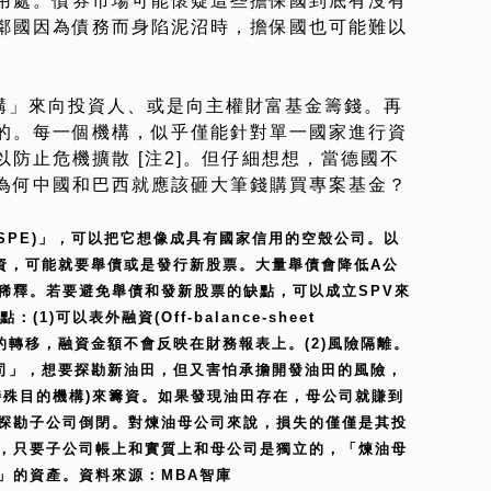
用處。債券市場可能懷疑這些擔保國到底有沒有
鄰國因為債務而身陷泥沼時，擔保國也可能難以
機構」來向投資人、或是向主權財富基金籌錢。再
的。每一個機構，似乎僅能針對單一國家進行資
防止危機擴散 [注2]。但仔細想想，當德國不
為何中國和巴西就應該砸大筆錢購買專案基金？
or SPE)」，可以把它想像成具有國家信用的空殼公司。以
資，可能就要舉債或是發行新股票。大量舉債會降低A公
稀釋。若要避免舉債和發新股票的缺點，可以成立SPV來
)可以表外融資(Off-balance-sheet
有權的轉移，融資金額不會反映在財務報表上。(2)風險隔離。
司」，想要探勘新油田，但又害怕承擔開發油田的風險，
特殊目的機構)來籌資。如果發現油田存在，母公司就賺到
探勘子公司倒閉。對煉油母公司來說，損失的僅僅是其投
，只要子公司帳上和實質上和母公司是獨立的，「煉油母
」的資產。資料來源：MBA智庫