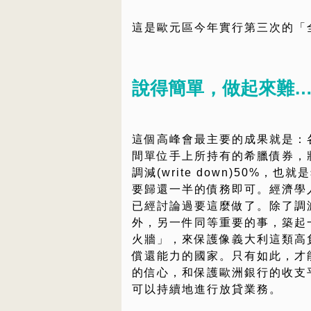
這是歐元區今年實行第三次的「
說得簡單，做起來難
這個高峰會最主要的成果就是：
間單位手上所持有的希臘債券，
調減(write down)50%，也
要歸還一半的債務即可。經濟學
已經討論過要這麼做了。除了調
外，另一件同等重要的事，築起
火牆」，來保護像義大利這類高
償還能力的國家。只有如此，才
的信心，和保護歐洲銀行的收支
可以持續地進行放貸業務。