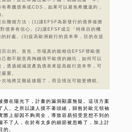
持有希臘債券或CDS，如果可以避免希臘違約，
險。
出幾個方法：(1)讓EFSF為新發行的債券做擔
對債券有信心。(2)讓EFSF成立「特殊目的機
離的好處。(3)提高歐洲銀行的資本率，目的在提
百出的。首先，市場真的能相信EFSF替歐債
自己都不願意再掏錢填平歐債的錢坑，如何可以
後，透過縮減資產負債表來提高銀行資本率，可
更嚴重。
一次地將災難延後罷了，而且情況可能更糟糕。
被攤在陽光下，計畫的漏洞顯露無疑。這項方案
了人。之所以讓人摸不著頭緒，歸咎於歐元領袖
實際上卻因不夠周全，導致容易招受意想不到的
服不了人，在於有太多的細節被忽略了，加上計
目的。