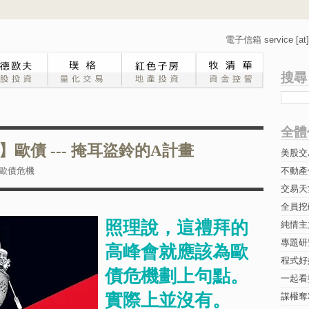
電子信箱 service [at] 
搜尋
全體
歐債 --- 掩耳盜鈴的A計畫
美股交
歐債危機
不動產
交易天
全員挖
照理說，這禮拜的
純情主
專題研究-
高峰會就應該為歐
程式好
債危機劃上句點。
一起看
實際上並沒有。
謀權奪