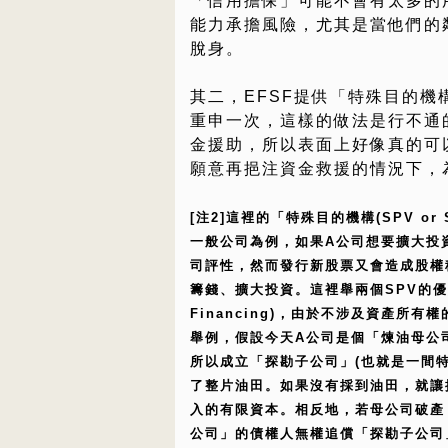
「信用擔保」可能不會有太多的
能力承擔風險，尤其是當他們的
脫身。
其二，EFSF提供「特殊目的
重申一次，這樣的做法是行不通
金援助，所以表面上好像真的可以
願意再挹注資金救援的情況下，
[注2]這裡的「特殊目的機構(SPV 
一般公司為例，如果A公司想要擴大投
司評性，然而發行新股票又會造成股權
籌錢、擴大投資。這裡舉兩個SPV的優點：(1
Financing)，由於不涉及資產所
舉例，假設今天A公司是個「煉油母公
所以成立「探勘子公司」(也就是一間
了整片油田。如果沒有採到油田，就讓
入的有限資本。相反地，若母公司破產
公司」的債權人無權追償「探勘子公司