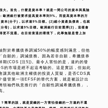
量很大。首先，什麼是資本率？就是一間公司的資本與風險
：歐洲銀行被要求提高資本率到9%。而提高資本率的方
資本(分子)，以求達9%目標。(2)縮小資產負債表，也就
分母)，以求達9%目標。歐洲銀行目前選擇(2)，這樣會
得更不流通。在目前衰退的環境下，此舉無疑是雪上加
袖對於希臘債券調減50%的幅度感到滿意，但他
「自願的」調減債務。因為若非自願，希臘債券
(CDS [注5])。最令人害怕的是，違約的發
DS的市場是經不起這考驗的。這是實話，但如此
會讓其他歐洲主權債的投資人質疑，是否CDS真
？儘管第一項EFSF的替代方案，就是被設計出
洲領袖們執意推行的「自願性調減希臘債務」，
高。
S)」？簡單的說，就是貸錢的一方害怕借錢的一方違約不還