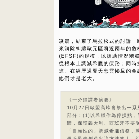
凌晨，結束了馬拉松式的討論，
來消除糾纏歐元區將近兩年的危
(EFSF)的規模，以援助情況
從根本上調減希臘的債務；同時
進。在經歷過夏天愁雲慘旦的金
他們才是老大。
《一分鐘譯者摘要》
10月27日歐盟高峰會祭出一
部分：(1)以希臘作為停損點，調減
牆，保護義大利、西班牙不要
「自願性的」調減希臘債務，
佩服最先創造出這方法的人。