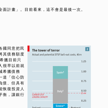
全面計畫」。目前看來，這不會是最後一次。
…
各國同意把民
將其債務額度
就是希臘目前只
人很早以前就
減希臘債務
一道「信心防
負債、但具有
能恢復投資人
平衡，讓銀行