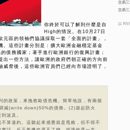
交易三
交易三
以 RS
你終於可以了解到什麼是自
High的情況。在10月27日
歐元區的領袖們協議採取一套「全面的計畫」，
機。這些計畫分別是：擴大歐洲金融穩定基金
糟糕的債務國家；著手進行歐洲銀行的復興計畫；
提出一些方法，讓歐洲的政府們朝正確的方向前
融威脅後，這些歐洲官員們已經向市場證明了，
系列的政策，來挽救歐債危機。簡單地說，有兩個
(write down)50%的債務。(2)築起防火
受到波及。
就不算違約。這聽起來感覺就是甩賴，但不得不
說實話，反正希臘也還不了錢，就讓他還一半。