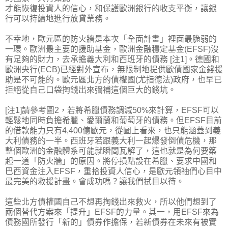
才能恢復投資人的信心，和保護歐洲銀行的收支平衡，讓銀
行可以持續地進行放貸業務。
不幸地，歐元區的防火牆是本次「全面計畫」裡面最脆弱的
一環。歐洲最主要的援助基金，歐洲金融穩定基金(EFSF)沒
有足夠的財力，去承擔義大利和西班牙的債務 [注1]。德國和
歐洲央行(ECB)已經對外宣布，無限制地提供歐債國家金錢援
助是不可能的。歐元區北方的債權國(尤指德法)政府，也早已
拒絕從自己口袋掏錢出來彌補這個巨大的錢坑。
[注1]請參考圖2，若將希臘債務調減50%來計算，EFSF可以
輕鬆地同時負擔希臘、愛爾蘭和葡萄牙的債務。但EFSF目前
的借款能力只有4,400億歐元，從圖上看來，也只能涵蓋到義
大利債務的一半。西班牙若跟義大利一起爆發倒債危機，那
整個歐洲的金融體系可能就瞬間瓦解了，這也就是為何要築
起一道「防火牆」的原因。將停損點設在希臘、要求中國和
巴西資金注入EFSF，重拾投資人信心，是歐元領袖們心目中
最完美的救援計畫。會成功嗎？讓我們拭目以待。
這些北方債權國自己不想再掏錢出來救火，所以他們想到了
兩個替代方案來「提升」EFSF的力量。其一，用EFSF來為
債務國所發行「新的」債券作擔保，若新債券在未來有被實