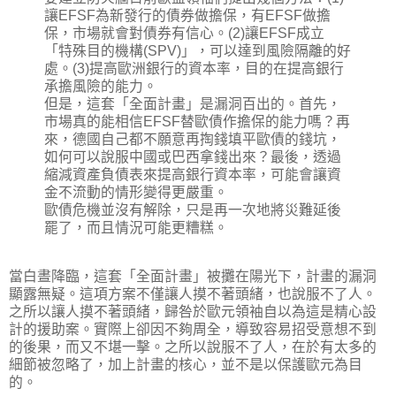
讓EFSF為新發行的債券做擔保，有EFSF做擔
保，市場就會對債券有信心。(2)讓EFSF成立
「特殊目的機構(SPV)」，可以達到風險隔離的好
處。(3)提高歐洲銀行的資本率，目的在提高銀行
承擔風險的能力。
但是，這套「全面計畫」是漏洞百出的。首先，
市場真的能相信EFSF替歐債作擔保的能力嗎？再
來，德國自己都不願意再掏錢填平歐債的錢坑，
如何可以說服中國或巴西拿錢出來？最後，透過
縮減資產負債表來提高銀行資本率，可能會讓資
金不流動的情形變得更嚴重。
歐債危機並沒有解除，只是再一次地將災難延後
罷了，而且情況可能更糟糕。
當白晝降臨，這套「全面計畫」被攤在陽光下，計畫的漏洞
顯露無疑。這項方案不僅讓人摸不著頭緒，也說服不了人。
之所以讓人摸不著頭緒，歸咎於歐元領袖自以為這是精心設
計的援助案。實際上卻因不夠周全，導致容易招受意想不到
的後果，而又不堪一擊。之所以說服不了人，在於有太多的
細節被忽略了，加上計畫的核心，並不是以保護歐元為目
的。