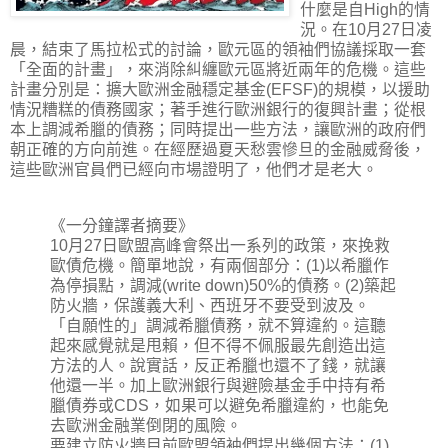
什麼是自High的情
況。在10月27日凌
晨，結束了馬拉松式的討論，歐元區的領袖們協議採取一套
「全面的計畫」，來消除糾纏歐元區將近兩年的危機。這些
計畫分別是：擴大歐洲金融穩定基金(EFSF)的規模，以援助
情況糟糕的債務國家；著手進行歐洲銀行的復興計畫；從根
本上調減希臘的債務；同時提出一些方法，讓歐洲的政府們
朝正確的方向前進。在經歷過夏天愁雲慘旦的金融威脅後，
這些歐洲官員們已經向市場證明了，他們才是老大。
《一分鐘譯者摘要》
10月27日歐盟高峰會祭出一系列的政策，來挽救
歐債危機。簡單地說，有兩個部分：(1)以希臘作
為停損點，調減(write down)50%的債務。(2)築起
防火牆，保護義大利、西班牙不要受到波及。
「自願性的」調減希臘債務，就不算違約。這聽
起來感覺就是甩賴，但不得不佩服最先創造出這
方法的人。說實話，反正希臘也還不了錢，就讓
他還一半。加上歐洲銀行與避險基金手中持有希
臘債券或CDS，如果可以避免希臘違約，也能免
去歐洲金融業倒閉的風險。
要建立防火牆目前歐盟領袖們提出幾個方法：(1)