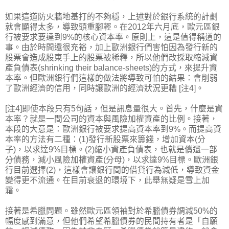
如果這道防火牆地基打的不夠穩，上述對於銀行系統的計劃
就會顯得太多，導致頭重腳輕。在2012年六月底，歐元區銀
行被要求要達到9%的核心資本率。原則上，這是值得稱道的
事。由於時間還很充裕，加上歐洲銀行們害怕因為發行新的
股票會造成股東手上的股票被稀釋，所以他們改採取縮減資
產負債表(shrinking their balance-sheets)的方式，來提升資
本率。但歐洲銀行們這樣的做法將導致可怕的結果：會削弱
了歐洲經濟的信用，同時讓歐洲的經濟狀況更糟 [注4]。
[注4]即使本段只有5句話，但是訊息量很大。首先，什麼是資
本率？就是一間公司的資本與風險加權資產的比例。接著，
本段的大意是：歐洲銀行被要求提高資本率到9%。而提高資
本率的方法有二種：(1)發行新股票來籌錢，增加資本(分
子)，以求達9%目標。(2)縮小資產負債表，也就是償還一部
分債務，減小風險加權資產(分母)，以求達9%目標。歐洲銀
行目前選擇(2)，這樣會讓銀行間的借貸行為減低，導致資金
變得更不流通。在目前衰退的環境下，此舉無疑是雪上加
霜。
接著是希臘問題。雖然歐元區領袖對於希臘債券調減50%的
幅度感到滿意，但他們希望希臘債券的民間持有者是「自願