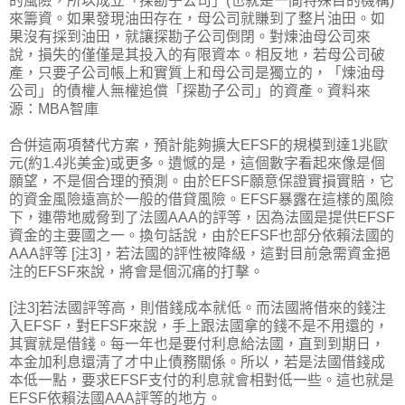
的風險，所以成立「探勘子公司」(也就是一間特殊目的機構)
來籌資。如果發現油田存在，母公司就賺到了整片油田。如
果沒有採到油田，就讓探勘子公司倒閉。對煉油母公司來
說，損失的僅僅是其投入的有限資本。相反地，若母公司破
產，只要子公司帳上和實質上和母公司是獨立的，「煉油母
公司」的債權人無權追償「探勘子公司」的資產。資料來
源：MBA智庫
合併這兩項替代方案，預計能夠擴大EFSF的規模到達1兆歐
元(約1.4兆美金)或更多。遺憾的是，這個數字看起來像是個
願望，不是個合理的預測。由於EFSF願意保證實損實賠，它
的資金風險遠高於一般的借貸風險。EFSF暴露在這樣的風險
下，連帶地威脅到了法國AAA的評等，因為法國是提供EFSF
資金的主要國之一。換句話說，由於EFSF也部分依賴法國的
AAA評等 [注3]，若法國的評性被降級，這對目前急需資金挹
注的EFSF來說，將會是個沉痛的打擊。
[注3]若法國評等高，則借錢成本就低。而法國將借來的錢注
入EFSF，對EFSF來說，手上跟法國拿的錢不是不用還的，
其實就是借錢。每一年也是要付利息給法國，直到到期日，
本金加利息還清了才中止債務關係。所以，若是法國借錢成
本低一點，要求EFSF支付的利息就會相對低一些。這也就是
EFSF依賴法國AAA評等的地方。