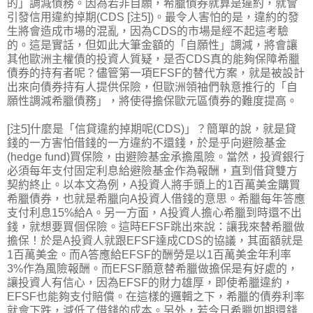
的」調減債務。因為若非自願，希臘債券就算是違約，就會
引發信用違約掉期(CDS [注5])。最令人害怕的是，違約的發
生將會造成市場的混亂，因為CDS的市場是經不起這考驗
的。這是實話，但如此大筆金額的「自願性」調減，將會讓
其他歐洲主權債的投資人質疑，是否CDS真的能夠保障希臘
債券的持有者呢？儘管第一項EFSF的替代方案，就是被設計
出來向債券持有人提供保險，但歐洲領袖們執意推行的「自
願性調減希臘債務」，將使得擔保歐元區債券的難度提高。
[注5]什麼是「信貸違約掉期呢(CDS)」？簡單的說，就是貸
錢的一方害怕借錢的一方違約不還錢，於是乎向避險基金
(hedge fund)買保險，由避險基金承擔風險。當然，投資銀行
必須每年支付固定利息給避險基金作為報酬，直到借貸雙方
契約終止。以本文為例，A投資人將手頭上的1百萬美金購買
希臘債券，也就是希臘向A投資人借錢的意思。希臘每年答應
支付利息15%給A。另一方面，A投資人擔心希臘到時還不出
錢，就想要買個保險。這時EFSF跳出來說：讓我來替希臘做
擔保！於是A投資人就跟EFSF達成CDS的協議，其面額就是
1百萬美金。而A答應給EFSF的酬勞是以1百萬美金年利率
3%作為風險報酬。而EFSF願意替希臘做擔保是有好處的，
讓投資人有信心，因為EFSF的財力雄厚，即使希臘違約，
EFSF也能夠支付賠償。在這樣的邏輯之下，希臘的債券利率
就會下跌，減低了借錢的成本。另外，若今日希臘如期還錢