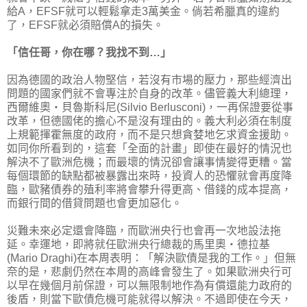
給A，EFSF就可以輕鬆拿走3萬美金。倘若希臘真的違約
了，EFSF就必須賠償A的損失。
「信任哥，你在哪？我找不到…」
因為德國的政治人物堅信，若沒有市場的壓力，那些經濟出
問題的國家們就不會專注於自身的改革。儘管義大利總理，
西爾維奧‧貝魯斯科尼(Silvio Berlusconi)，一再保證要從事
改革，但德國佬的擔心不是沒有理由的。義大利必須在制度
上規範揮霍無度的政府，而不是只想貪婪地乞求資金援助。
如同你所看到的，這套「全面的計畫」即使在最好的情況也
解決不了歐洲危機；而最壞的情況卻會讓事情變得更糟。當
每個環節的缺點都被暴露出來時，投資人的恐懼就會再度降
臨，歐豬債券的殖利率將會攀升得更高、借錢的成本提高，
而銀行間的借貸問題也會更加惡化。
災難未來必定還會降臨，而歐洲央行也會再一次地設法拖
延。幸運地，即將就任歐洲央行總裁的馬里奧‧德拉基
(Mario Draghi)在本周表明：「解決歐債是我的工作。」但無
奈的是，悲劇仍然在本周的高峰會發生了。如果歐洲央行可
以早在幾個月前保證，可以無限制地作為有償還能力政府的
後盾，則當下歐債危機可能就得以解決。不過即使在今天，