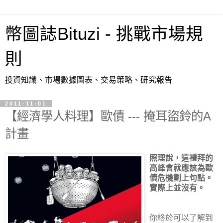
幣圖誌Bituzi - 挑戰市場規
則
投資知識、市場數據圖表、交易策略、研究報告
2011-11-01
【經濟學人料理】歐債 --- 掩耳盜鈴的A
計畫
照理說，這禮拜的
高峰會就應該為歐
債危機劃上句點。
實際上並沒有。
你終於可以了解到