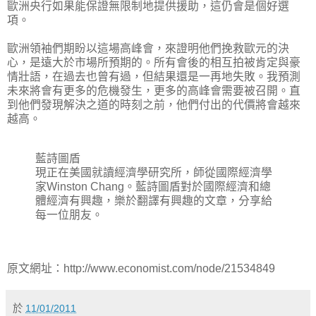
歐洲央行如果能保證無限制地提供援助，這仍會是個好選
項。
歐洲領袖們期盼以這場高峰會，來證明他們挽救歐元的決
心，是遠大於市場所預期的。所有會後的相互拍被肯定與豪
情壯語，在過去也曾有過，但結果還是一再地失敗。我預測
未來將會有更多的危機發生，更多的高峰會需要被召開。直
到他們發現解決之道的時刻之前，他們付出的代價將會越來
越高。
藍詩圖盾
現正在美國就讀經濟學研究所，師從國際經濟學
家Winston Chang。藍詩圖盾對於國際經濟和總
體經濟有興趣，樂於翻譯有興趣的文章，分享給
每一位朋友。
原文網址：http://www.economist.com/node/21534849
於
11/01/2011