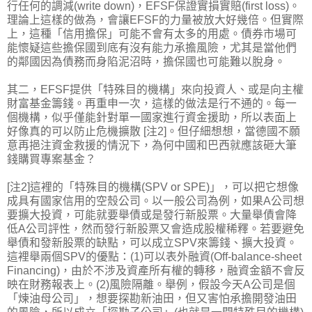
行任何的調減(write down)，EFSF保證實損實賠(first loss)。
理論上這樣的做為，會讓EFSF的力量被放大好幾倍。但實際
上，這種「信用擔保」可能不會有太多的用處。債券市場可
能懷疑這些擔保國到底有沒有能力承擔風險，尤其是當他們
的鄰國因為債務而身陷泥沼時，擔保國也可能難以脫身。
其二，EFSF提供「特殊目的機構」來向投資人、或是向主權
財富基金籌錢。再重申一次，這樣的做法是行不通的。每一
個機構，似乎僅能針對單一國家進行資金援助，所以表面上
好像真的可以防止危機擴散 [注2]。但仔細想想，當德國不願
意再挹注資金救援的情況下，為何中國和巴西就應該砸大筆
錢購買專案基金？
[注2]這裡的「特殊目的機構(SPV or SPE)」，可以把它想像
成具有國家信用的空殼公司。以一般公司為例，如果A公司想
要擴大投資，可能就要舉債或是發行新股票。大量舉債會降
低A公司評性，然而發行新股票又會造成股權稀釋。若要避免
舉債和發新股票的缺點，可以成立SPV來籌錢、擴大投資。
這裡舉兩個SPV的優點：(1)可以表外融資(Off-balance-sheet
Financing)，由於不涉及資產所有權的轉移，融資金額不會反
映在財務報表上。(2)風險隔離。舉例，假設今天A公司是個
「煉油母公司」，想要探勘新油田，但又害怕承擔開發油田