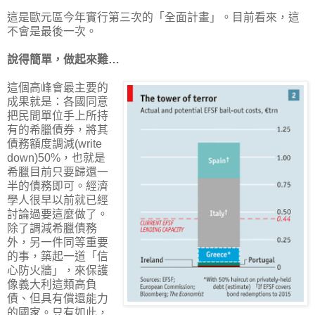
這是歐元區今年實行第三次的「全面計畫」。目前看來，這
不會是最後一次。
說得簡單，做起來難…
這個高峰會最主要的
成果就是：各國同意
把民間單位手上所持
有的希臘債券，將其
債務額度調減(write
down)50%，也就是
希臘目前只要歸還一
半的債務即可。經濟
學人很早以前就已經
討論過要這麼做了。
除了調減希臘債務
外，另一件同等重要
的事，築起一道「信
心防火牆」，來保護
像義大利這類高負
債、但具有償還能力
的國家。只有如此，