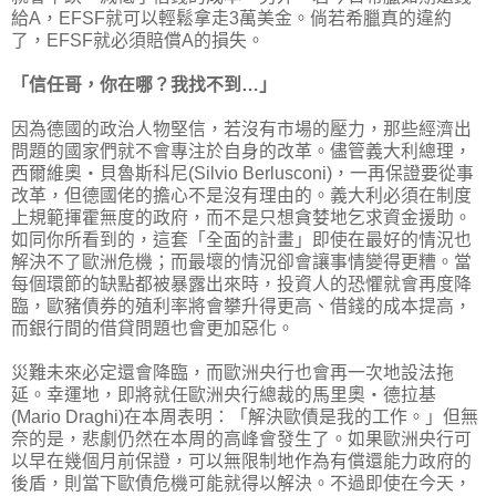
給A，EFSF就可以輕鬆拿走3萬美金。倘若希臘真的違約
了，EFSF就必須賠償A的損失。
「信任哥，你在哪？我找不到…」
因為德國的政治人物堅信，若沒有市場的壓力，那些經濟出
問題的國家們就不會專注於自身的改革。儘管義大利總理，
西爾維奧‧貝魯斯科尼(Silvio Berlusconi)，一再保證要從事
改革，但德國佬的擔心不是沒有理由的。義大利必須在制度
上規範揮霍無度的政府，而不是只想貪婪地乞求資金援助。
如同你所看到的，這套「全面的計畫」即使在最好的情況也
解決不了歐洲危機；而最壞的情況卻會讓事情變得更糟。當
每個環節的缺點都被暴露出來時，投資人的恐懼就會再度降
臨，歐豬債券的殖利率將會攀升得更高、借錢的成本提高，
而銀行間的借貸問題也會更加惡化。
災難未來必定還會降臨，而歐洲央行也會再一次地設法拖
延。幸運地，即將就任歐洲央行總裁的馬里奧‧德拉基
(Mario Draghi)在本周表明：「解決歐債是我的工作。」但無
奈的是，悲劇仍然在本周的高峰會發生了。如果歐洲央行可
以早在幾個月前保證，可以無限制地作為有償還能力政府的
後盾，則當下歐債危機可能就得以解決。不過即使在今天，