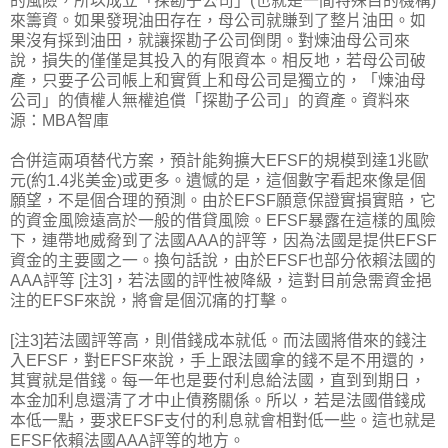
的風險，所以成立「探勘子公司」(也就是一間特殊目的機構)
來籌資。如果發現油田存在，母公司就賺到了整片油田。如
果沒有採到油田，就讓探勘子公司倒閉。對煉油母公司來
說，損失的僅僅是其投入的有限資本。相反地，若母公司破
產，只要子公司帳上和實質上和母公司是獨立的，「煉油母
公司」的債權人無權追償「探勘子公司」的資產。資料來
源：MBA智庫
合併這兩項替代方案，預計能夠擴大EFSF的規模到達1兆歐
元(約1.4兆美金)或更多。遺憾的是，這個數字看起來像是個
願望，不是個合理的預測。由於EFSF願意保證實損實賠，它
的資金風險遠高於一般的借貸風險。EFSF暴露在這樣的風險
下，連帶地威脅到了法國AAA的評等，因為法國是提供EFSF
資金的主要國之一。換句話說，由於EFSF也部分依賴法國的
AAA評等 [注3]，若法國的評性被降級，這對目前急需資金挹
注的EFSF來說，將會是個沉痛的打擊。
[注3]若法國評等高，則借錢成本就低。而法國將借來的錢注
入EFSF，對EFSF來說，手上跟法國拿的錢不是不用還的，
其實就是借錢。每一年也是要付利息給法國，直到到期日，
本金加利息還清了才中止債務關係。所以，若是法國借錢成
本低一點，要求EFSF支付的利息就會相對低一些。這也就是
EFSF依賴法國AAA評等的地方。