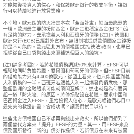
才能恢復投資人的信心，和保護歐洲銀行的收支平衡，讓銀
行可以持續地進行放貸業務。
不幸地，歐元區的防火牆是本次「全面計畫」裡面最脆弱的
一環。歐洲最主要的援助基金，歐洲金融穩定基金(EFSF)沒
有足夠的財力，去承擔義大利和西班牙的債務 [注1]。德國和
歐洲央行(ECB)已經對外宣布，無限制地提供歐債國家金錢援
助是不可能的。歐元區北方的債權國(尤指德法)政府，也早已
拒絕從自己口袋掏錢出來彌補這個巨大的錢坑。
[注1]請參考圖2，若將希臘債務調減50%來計算，EFSF可以
輕鬆地同時負擔希臘、愛爾蘭和葡萄牙的債務。但EFSF目前
的借款能力只有4,400億歐元，從圖上看來，也只能涵蓋到義
大利債務的一半。西班牙若跟義大利一起爆發倒債危機，那
整個歐洲的金融體系可能就瞬間瓦解了，這也就是為何要築
起一道「防火牆」的原因。將停損點設在希臘、要求中國和
巴西資金注入EFSF，重拾投資人信心，是歐元領袖們心目中
最完美的救援計畫。會成功嗎？讓我們拭目以待。
這些北方債權國自己不想再掏錢出來救火，所以他們想到了
兩個替代方案來「提升」EFSF的力量。其一，用EFSF來為
債務國所發行「新的」債券作擔保，若新債券在未來有被實