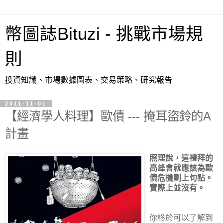
幣圖誌Bituzi - 挑戰市場規
則
投資知識、市場數據圖表、交易策略、研究報告
2011-11-01
【經濟學人料理】歐債 --- 掩耳盜鈴的A
計畫
照理說，這禮拜的
高峰會就應該為歐
債危機劃上句點。
實際上並沒有。
你終於可以了解到