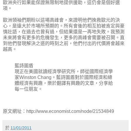
歐洲央行如果能保證無限制地提供援助，這仍會是個好選
項。
歐洲領袖們期盼以這場高峰會，來證明他們挽救歐元的決
心，是遠大於市場所預期的。所有會後的相互拍被肯定與豪
情壯語，在過去也曾有過，但結果還是一再地失敗。我預測
未來將會有更多的危機發生，更多的高峰會需要被召開。直
到他們發現解決之道的時刻之前，他們付出的代價將會越來
越高。
藍詩圖盾
現正在美國就讀經濟學研究所，師從國際經濟學
家Winston Chang。藍詩圖盾對於國際經濟和總
體經濟有興趣，樂於翻譯有興趣的文章，分享給
每一位朋友。
原文網址：http://www.economist.com/node/21534849
於
11/01/2011