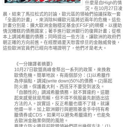
什麼是自High的情
況。在10月27日凌
晨，結束了馬拉松式的討論，歐元區的領袖們協議採取一套
「全面的計畫」，來消除糾纏歐元區將近兩年的危機。這些
計畫分別是：擴大歐洲金融穩定基金(EFSF)的規模，以援助
情況糟糕的債務國家；著手進行歐洲銀行的復興計畫；從根
本上調減希臘的債務；同時提出一些方法，讓歐洲的政府們
朝正確的方向前進。在經歷過夏天愁雲慘旦的金融威脅後，
這些歐洲官員們已經向市場證明了，他們才是老大。
《一分鐘譯者摘要》
10月27日歐盟高峰會祭出一系列的政策，來挽救
歐債危機。簡單地說，有兩個部分：(1)以希臘作
為停損點，調減(write down)50%的債務。(2)築起
防火牆，保護義大利、西班牙不要受到波及。
「自願性的」調減希臘債務，就不算違約。這聽
起來感覺就是甩賴，但不得不佩服最先創造出這
方法的人。說實話，反正希臘也還不了錢，就讓
他還一半。加上歐洲銀行與避險基金手中持有希
臘債券或CDS，如果可以避免希臘違約，也能免
去歐洲金融業倒閉的風險。
要建立防火牆目前歐盟領袖們提出幾個方法：(1)