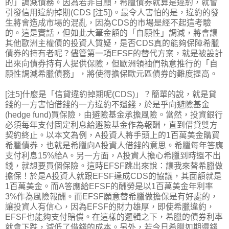
的」調減債務。因為若非自願，希臘債券就算是違約，就會
引發信用違約掉期(CDS [注5])。最令人害怕的是，違約的發
生將會造成市場的混亂，因為CDS的市場是經不起這考驗
的。這是實話，但如此大筆金額的「自願性」調減，將會讓
其他歐洲主權債的投資人質疑，是否CDS真的能夠保障希臘
債券的持有者呢？儘管第一項EFSF的替代方案，就是被設計
出來向債券持有人提供保險，但歐洲領袖們執意推行的「自
願性調減希臘債務」，將使得擔保歐元區債券的難度提高。
[注5]什麼是「信貸違約掉期呢(CDS)」？簡單的說，就是貸
錢的一方害怕借錢的一方違約不還錢，於是乎向避險基金
(hedge fund)買保險，由避險基金承擔風險。當然，投資銀行
必須每年支付固定利息給避險基金作為報酬，直到借貸雙方
契約終止。以本文為例，A投資人將手頭上的1百萬美金購買
希臘債券，也就是希臘向A投資人借錢的意思。希臘每年答應
支付利息15%給A。另一方面，A投資人擔心希臘到時還不出
錢，就想要買個保險。這時EFSF跳出來說：讓我來替希臘做
擔保！於是A投資人就跟EFSF達成CDS的協議，其面額就是
1百萬美金。而A答應給EFSF的酬勞是以1百萬美金年利率
3%作為風險報酬。而EFSF願意替希臘做擔保是有好處的，
讓投資人有信心，因為EFSF的財力雄厚，即使希臘違約，
EFSF也能夠支付賠償。在這樣的邏輯之下，希臘的債券利率
就會下跌，減低了借錢的成本。另外，若今日希臘如期還錢