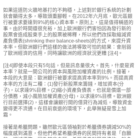
如果這道防火牆地基打的不夠穩，上述對於銀行系統的計劃
就會顯得太多，導致頭重腳輕。在2012年六月底，歐元區銀
行被要求要達到9%的核心資本率。原則上，這是值得稱道的
事。由於時間還很充裕，加上歐洲銀行們害怕因為發行新的
股票會造成股東手上的股票被稀釋，所以他們改採取縮減資
產負債表(shrinking their balance-sheets)的方式，來提升資
本率。但歐洲銀行們這樣的做法將導致可怕的結果：會削弱
了歐洲經濟的信用，同時讓歐洲的經濟狀況更糟 [注4]。
[注4]即使本段只有5句話，但是訊息量很大。首先，什麼是資
本率？就是一間公司的資本與風險加權資產的比例。接著，
本段的大意是：歐洲銀行被要求提高資本率到9%。而提高資
本率的方法有二種：(1)發行新股票來籌錢，增加資本(分
子)，以求達9%目標。(2)縮小資產負債表，也就是償還一部
分債務，減小風險加權資產(分母)，以求達9%目標。歐洲銀
行目前選擇(2)，這樣會讓銀行間的借貸行為減低，導致資金
變得更不流通。在目前衰退的環境下，此舉無疑是雪上加
霜。
接著是希臘問題。雖然歐元區領袖對於希臘債券調減50%的
幅度感到滿意，但他們希望希臘債券的民間持有者是「自願