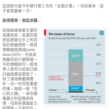
這是歐元區今年實行第三次的「全面計畫」。目前看來，這
不會是最後一次。
說得簡單，做起來難…
這個高峰會最主要的
成果就是：各國同意
把民間單位手上所持
有的希臘債券，將其
債務額度調減(write
down)50%，也就是
希臘目前只要歸還一
半的債務即可。經濟
學人很早以前就已經
討論過要這麼做了。
除了調減希臘債務
外，另一件同等重要
的事，築起一道「信
心防火牆」，來保護
像義大利這類高負
債、但具有償還能力
的國家。只有如此，