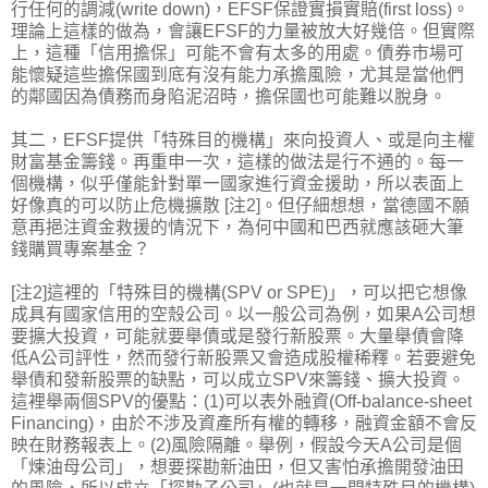
行任何的調減(write down)，EFSF保證實損實賠(first loss)。
理論上這樣的做為，會讓EFSF的力量被放大好幾倍。但實際
上，這種「信用擔保」可能不會有太多的用處。債券市場可
能懷疑這些擔保國到底有沒有能力承擔風險，尤其是當他們
的鄰國因為債務而身陷泥沼時，擔保國也可能難以脫身。
其二，EFSF提供「特殊目的機構」來向投資人、或是向主權
財富基金籌錢。再重申一次，這樣的做法是行不通的。每一
個機構，似乎僅能針對單一國家進行資金援助，所以表面上
好像真的可以防止危機擴散 [注2]。但仔細想想，當德國不願
意再挹注資金救援的情況下，為何中國和巴西就應該砸大筆
錢購買專案基金？
[注2]這裡的「特殊目的機構(SPV or SPE)」，可以把它想像
成具有國家信用的空殼公司。以一般公司為例，如果A公司想
要擴大投資，可能就要舉債或是發行新股票。大量舉債會降
低A公司評性，然而發行新股票又會造成股權稀釋。若要避免
舉債和發新股票的缺點，可以成立SPV來籌錢、擴大投資。
這裡舉兩個SPV的優點：(1)可以表外融資(Off-balance-sheet
Financing)，由於不涉及資產所有權的轉移，融資金額不會反
映在財務報表上。(2)風險隔離。舉例，假設今天A公司是個
「煉油母公司」，想要探勘新油田，但又害怕承擔開發油田