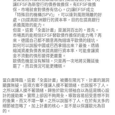
讓EFSF為新發行的債券做擔保，有EFSF做擔
保，市場就會對債券有信心。(2)讓EFSF成立
「特殊目的機構(SPV)」，可以達到風險隔離的好
處。(3)提高歐洲銀行的資本率，目的在提高銀行
承擔風險的能力。
但是，這套「全面計畫」是漏洞百出的。首先，
市場真的能相信EFSF替歐債作擔保的能力嗎？再
來，德國自己都不願意再掏錢填平歐債的錢坑，
如何可以說服中國或巴西拿錢出來？最後，透過
縮減資產負債表來提高銀行資本率，可能會讓資
金不流動的情形變得更嚴重。
歐債危機並沒有解除，只是再一次地將災難延後
罷了，而且情況可能更糟糕。
當白晝降臨，這套「全面計畫」被攤在陽光下，計畫的漏洞
顯露無疑。這項方案不僅讓人摸不著頭緒，也說服不了人。
之所以讓人摸不著頭緒，歸咎於歐元領袖自以為這是精心設
計的援助案。實際上卻因不夠周全，導致容易招受意想不到
的後果，而又不堪一擊。之所以說服不了人，在於有太多的
細節被忽略了，加上計畫的核心，並不是以保護歐元為目
的。