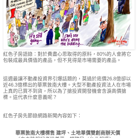
紅色子房語錄：對於費盡心思取得的原料，80%的人會將它
包裝成最具價值的產品，但不見得是市場需要的產品。
這週最讓不動產投資界引爆話題的，莫過於底價26.8億卻以
近46.3億標出的華票敦南大樓。大型不動產投資法人在市場
上真的已買不到貨，所以為了搶投資開發機會含淚高價搶
標。這代表什麼意義呢？
紅色子房先節錄網路新聞內容如下：
華票敦南大樓標售 建坪、土地單價雙創商辦天價