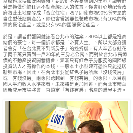
當原料取得如此困難時，對於好不容易標到的土地，讀者們
若是換做你擔任這不動產經理人的位置，你會好心地配合政
府將此土地開發成「合宜住宅」嗎？即使市場90%所需是的
自住型低總價產品，你也會嘗試要包裝成市場只有10%的所
需的豪宅產品，或是只有5%的國際豪宅產品。
於是，讀者們翻開雜誌看台北市的建案，80%以上都是推高
總價的豪宅，每一個訴求都是「帝寶人生」。所以大部分讀
者會有「在台北買不到新房子」的挫折感，有人辛苦存錢花
了兩千萬只買到一戶20年的三房老公寓。而對於台北市高總
價的不動產投資開發機會，漸漸只有紅色子房服務的國際級
投資法人才有操作的本錢，一般本土小型建商恐怕只能退居
新興市場。因此，在台北市要從紅色子房所說「沒錢沒房」
或「有錢沒房」兩象限跨越到「有錢有房」的象限，以目前
國人平均收入水準來看，未來將是更加困難。而台北市精華
區新成屋市場將會一直鎖定「有錢有房」階層的購屋主流。