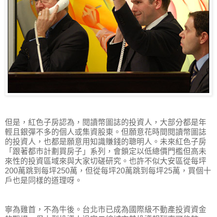
但是，紅色子房認為，閱讀幣圖誌的投資人，大部分都是年
輕且銀彈不多的個人或集資股東。但願意花時間閱讀幣圖誌
的投資人，也都是願意用知識賺錢的聰明人。未來紅色子房
「跟著都市計劃買房子」系列，會鎖定以低總價門檻但高未
來性的投資區域來與大家切磋研究。也許不似大安區從每坪
200萬跳到每坪250萬，但從每坪20萬跳到每坪25萬，買個十
戶也是同樣的道理呀。
寧為雞首，不為牛後。台北市已成為國際級不動產投資資金