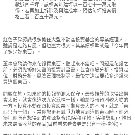
數近四千坪。該標案每建坪以一百七十一萬元取
得，若再加上拆除及興建成本，預估每坪推案價
格上看二百五十萬元。
紅色子房認識很多擔任大型不動產投資基金的專業經理人，
雖說是走路有風，但也壓力很大。其業績標準就是「今年買
了多少好東西」。
董事會聘請你來花錢買東西，聽起來不錯吧。問題是花錢之
前，必須先擬好完整的投資計畫書，包含市場分析、投資定
位、財務分析、風險管理機制等，最後才決定要花多少錢來
買這個東西。
問題在於，如果你的投報預測太保守，最後推算的取得出價
會太低，就會像這次九家競標一樣，輸給投報預測較大膽的
一方。投資不動產跟投資股票、期貨最大的不同，就是「東
西只有一個」。當你想更有競爭力地買到這個東西時，你必
須把你所有想得到的資源整合(如容積移轉、容積獎勵)，推出
未來最高收益的產品(目前看來看去老是只有一樣-豪宅)。