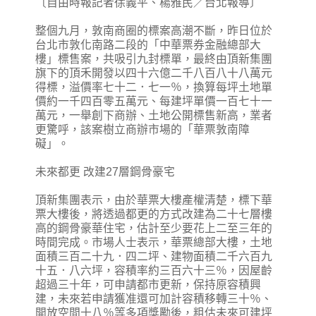
〔自由時報記者徐義平、楊雅民／台北報導〕
整個九月，敦南商圈的標案高潮不斷，昨日位於
台北市敦化南路二段的「中華票券金融總部大
樓」標售案，共吸引九封標單，最終由頂新集團
旗下的頂禾開發以四十六億二千八百八十八萬元
得標，溢價率七十二．七一％，換算每坪土地單
價約一千四百零五萬元、每建坪單價一百七十一
萬元，一舉創下商辦、土地公開標售新高，業者
更驚呼，該案樹立商辦市場的「華票敦南障
礙」。
未來都更 改建27層鋼骨豪宅
頂新集團表示，由於華票大樓產權清楚，標下華
票大樓後，將透過都更的方式改建為二十七層樓
高的鋼骨豪華住宅，估計至少要花上二至三年的
時間完成。市場人士表示，華票總部大樓，土地
面積三百二十九．四二坪、建物面積二千六百九
十五．八六坪，容積率約三百六十三％，因屋齡
超過三十年，可申請都市更新，保持原容積興
建，未來若申請獲准還可加計容積移轉三十％、
開放空間十八％等多項獎勵後，粗估未來可建坪