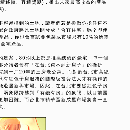
容積移轉、容積獎勵)，推出未來最高收益的產品
宅)。
不容易標到的土地，讀者們若是換做你擔任這不
配合政府將此土地開發成「合宜住宅」嗎？即使
產品，你也會嘗試要包裝成市場只有10%的所需
際豪宅產品。
的建案，80%以上都是推高總價的豪宅，每一個
部分讀者會有「在台北買不到新房子」的挫折
買到一戶20年的三房老公寓。而對於台北市高總
只有紅色子房服務的國際級投資法人才有操作的
能退居新興市場。因此，在台北市要從紅色子房
」兩象限跨越到「有錢有房」的象限，以目前國
更加困難。而台北市精華區新成屋市場將會一直
流。