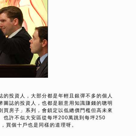
誌的投資人，大部分都是年輕且銀彈不多的個人
幣圖誌的投資人，也都是願意用知識賺錢的聰明
劃買房子」系列，會鎖定以低總價門檻但高未來
也許不似大安區從每坪200萬跳到每坪250
萬，買個十戶也是同樣的道理呀。