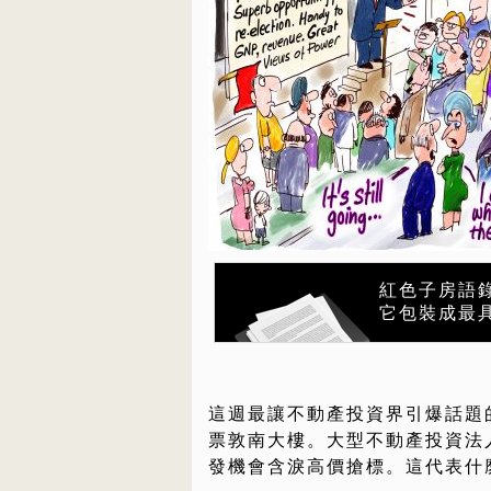
紅色子房語
它包裝成最
這週最讓不動產投資界引爆話題的
票敦南大樓。大型不動產投資法
發機會含淚高價搶標。這代表什