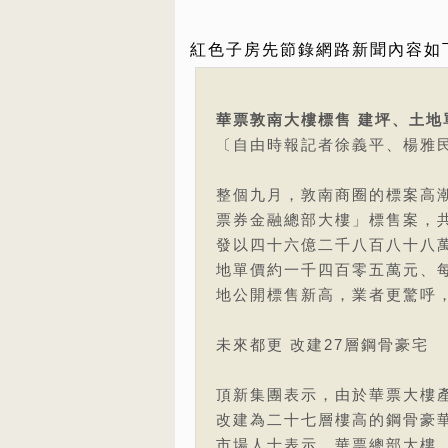
紅色子房先節錄網路新聞內容如
華票敦南大樓標售 建坪、土地
〔自由時報記者徐義平、楊雅
整個九月，敦南商圈的標案高
票券金融總部大樓」標售案，
發以四十六億二千八百八十八
地單價約一千四百零五萬元、
地公開標售新高，業者更驚呼
未來都更 改建27層鋼骨豪宅
頂新集團表示，由於華票大樓
改建為二十七層樓高的鋼骨豪
市場人士表示，華票總部大樓