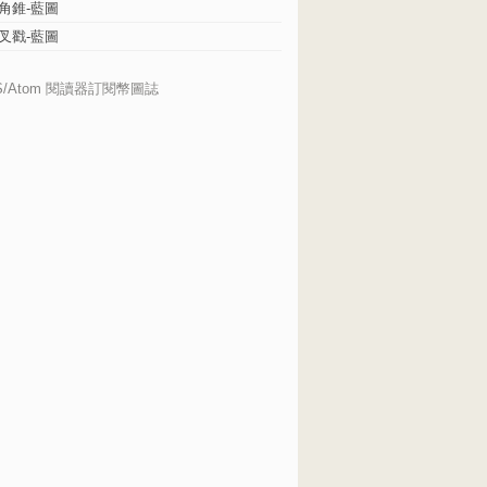
角錐-藍圖
叉戳-藍圖
S/Atom 閱讀器訂閱幣圖誌