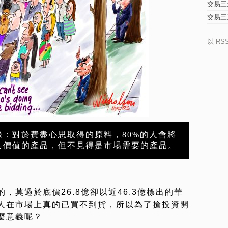
交易三
交易三
以 RS
錄：對於費盡心思取得的原料，80%的人會將
具價值的產品，但不見得是市場需要的產品。
，莫過於底價26.8億卻以近46.3億標出的華
人在市場上真的已買不到貨，所以為了搶投資開
麼意義呢？