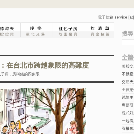
電子信箱 service [at] 
搜尋
全體
：在台北市跨越象限的高難度
美股交
色子房
,
房與錢的四象限
不動產
交易天
全員挖
純情主
專題研究-
程式好
一起看
謀權奪