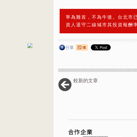
寧為雞首，不為牛後。台北市
資人退守二線城市其投資報酬
較新的文章