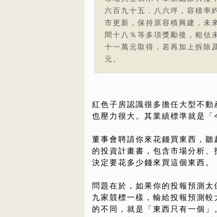
六百九十五．八六坪，容積率
市更新，保持原容積興建，未
間十八％等多項獎勵後，粗估
十一萬元取得，若再加上拆除
元。
紅色子房認識很多擔任大型不動
也壓力很大。其業績標準就是「
董事會聘請你來花錢買東西，聽
的投資計畫書，包含市場分析、
決定要花多少錢來買這個東西。
問題在於，如果你的投報預測太
九家競標一樣，輸給投報預測較
的不同，就是「東西只有一個」