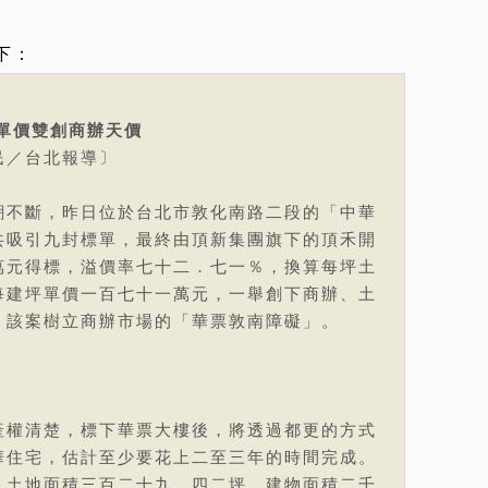
下：
單價雙創商辦天價
民／台北報導〕
潮不斷，昨日位於台北市敦化南路二段的「中華
共吸引九封標單，最終由頂新集團旗下的頂禾開
萬元得標，溢價率七十二．七一％，換算每坪土
每建坪單價一百七十一萬元，一舉創下商辦、土
，該案樹立商辦市場的「華票敦南障礙」。
產權清楚，標下華票大樓後，將透過都更的方式
華住宅，估計至少要花上二至三年的時間完成。
，土地面積三百二十九．四二坪、建物面積二千