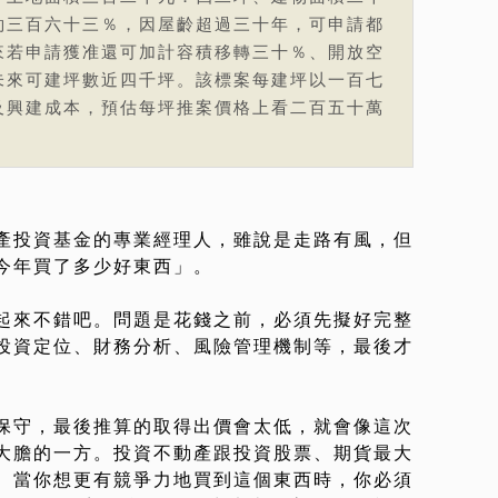
約三百六十三％，因屋齡超過三十年，可申請都
來若申請獲准還可加計容積移轉三十％、開放空
未來可建坪數近四千坪。該標案每建坪以一百七
及興建成本，預估每坪推案價格上看二百五十萬
產投資基金的專業經理人，雖說是走路有風，但
今年買了多少好東西」。
起來不錯吧。問題是花錢之前，必須先擬好完整
投資定位、財務分析、風險管理機制等，最後才
保守，最後推算的取得出價會太低，就會像這次
大膽的一方。投資不動產跟投資股票、期貨最大
。當你想更有競爭力地買到這個東西時，你必須