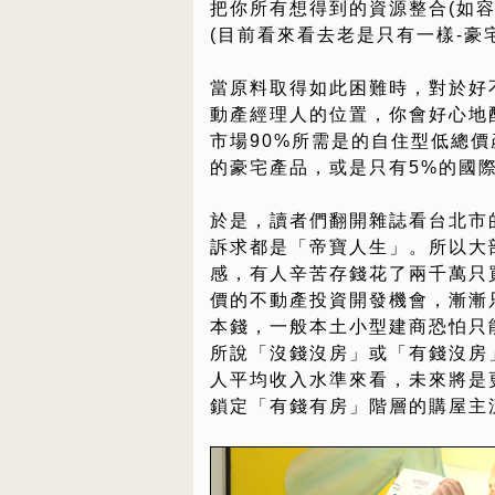
把你所有想得到的資源整合(如
(目前看來看去老是只有一樣-豪
當原料取得如此困難時，對於好
動產經理人的位置，你會好心地
市場90%所需是的自住型低總價
的豪宅產品，或是只有5%的國
於是，讀者們翻開雜誌看台北市
訴求都是「帝寶人生」。所以大
感，有人辛苦存錢花了兩千萬只
價的不動產投資開發機會，漸漸
本錢，一般本土小型建商恐怕只
所說「沒錢沒房」或「有錢沒房
人平均收入水準來看，未來將是
鎖定「有錢有房」階層的購屋主