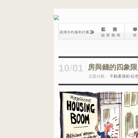
10
/
01
房與錢的四象限
主題分類：
不動產億術-紅