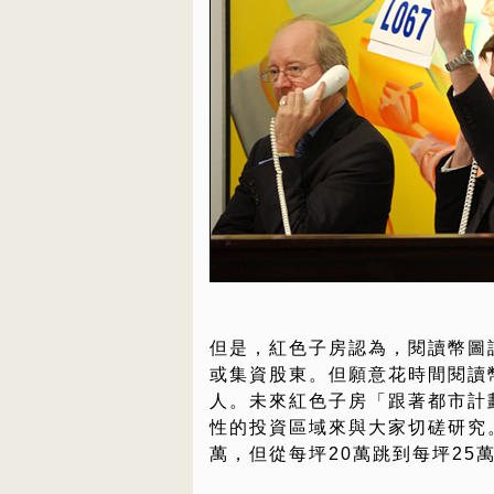
但是，紅色子房認為，閱讀幣圖
或集資股東。但願意花時間閱讀
人。未來紅色子房「跟著都市計
性的投資區域來與大家切磋研究。
萬，但從每坪20萬跳到每坪25