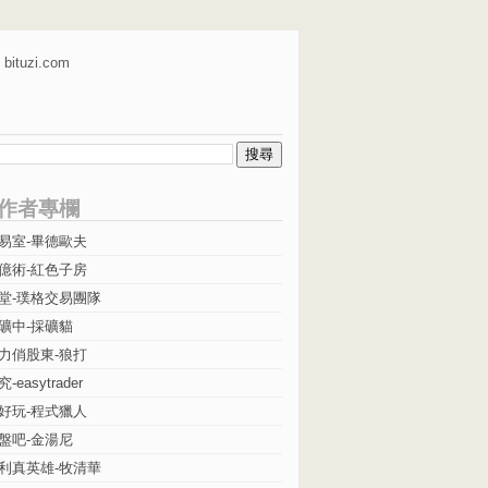
bituzi.com
作者專欄
易室-畢德歐夫
億術-紅色子房
堂-璞格交易團隊
礦中-採礦貓
力俏股東-狼打
easytrader
好玩-程式獵人
盤吧-金湯尼
利真英雄-牧清華