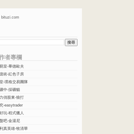
bituzi.com
作者專欄
易室-畢德歐夫
億術-紅色子房
堂-璞格交易團隊
礦中-採礦貓
力俏股東-狼打
easytrader
好玩-程式獵人
盤吧-金湯尼
利真英雄-牧清華