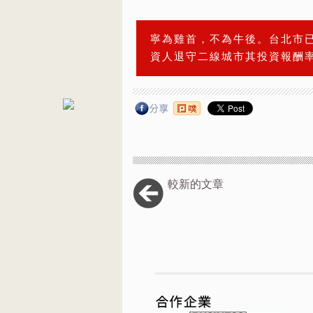
寧為雞首，不為牛後。台北市
資人退守二線城市其投資報酬
較新的文章