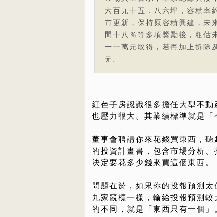
六百九十五．八六坪，容積率
市更新，保持原容積興建，未
間十八％等多項獎勵後，粗估
十一萬元取得，若再加上拆除
元。
紅色子房認識很多擔任大型不動
也壓力很大。其業績標準就是「
董事會聘請你來花錢買東西，聽
的投資計畫書，包含市場分析、
決定要花多少錢來買這個東西。
問題在於，如果你的投報預測太
九家競標一樣，輸給投報預測較
的不同，就是「東西只有一個」