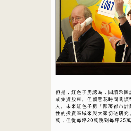
但是，紅色子房認為，閱讀幣圖
或集資股東。但願意花時間閱讀
人。未來紅色子房「跟著都市計
性的投資區域來與大家切磋研究。
萬，但從每坪20萬跳到每坪25