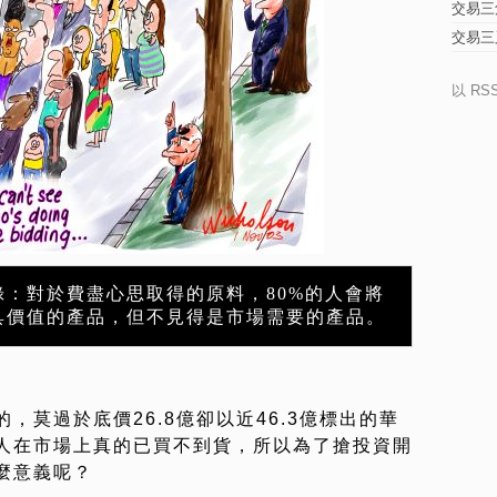
交易三
交易三
以 RS
錄：對於費盡心思取得的原料，80%的人會將
具價值的產品，但不見得是市場需要的產品。
，莫過於底價26.8億卻以近46.3億標出的華
人在市場上真的已買不到貨，所以為了搶投資開
麼意義呢？