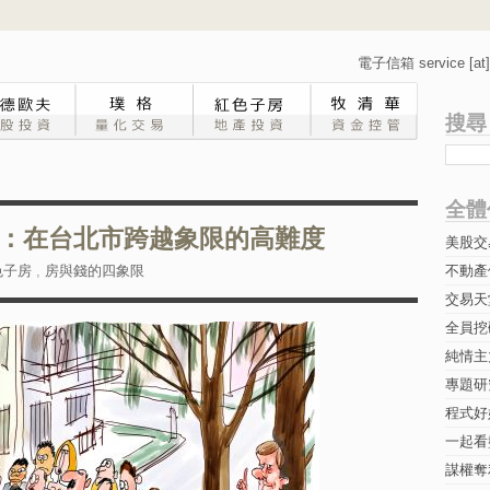
電子信箱 service [at] 
搜尋
全體
：在台北市跨越象限的高難度
美股交
色子房
,
房與錢的四象限
不動產
交易天
全員挖
純情主
專題研究-
程式好
一起看
謀權奪