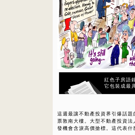
紅色子房語
它包裝成最
這週最讓不動產投資界引爆話題的
票敦南大樓。大型不動產投資法
發機會含淚高價搶標。這代表什