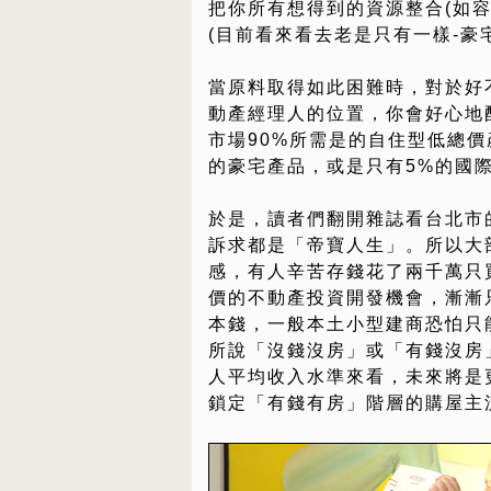
把你所有想得到的資源整合(如
(目前看來看去老是只有一樣-豪
當原料取得如此困難時，對於好
動產經理人的位置，你會好心地
市場90%所需是的自住型低總價
的豪宅產品，或是只有5%的國
於是，讀者們翻開雜誌看台北市
訴求都是「帝寶人生」。所以大
感，有人辛苦存錢花了兩千萬只
價的不動產投資開發機會，漸漸
本錢，一般本土小型建商恐怕只
所說「沒錢沒房」或「有錢沒房
人平均收入水準來看，未來將是
鎖定「有錢有房」階層的購屋主