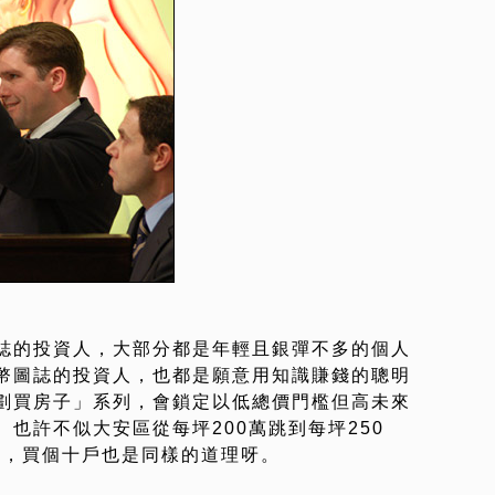
誌的投資人，大部分都是年輕且銀彈不多的個人
幣圖誌的投資人，也都是願意用知識賺錢的聰明
劃買房子」系列，會鎖定以低總價門檻但高未來
也許不似大安區從每坪200萬跳到每坪250
萬，買個十戶也是同樣的道理呀。