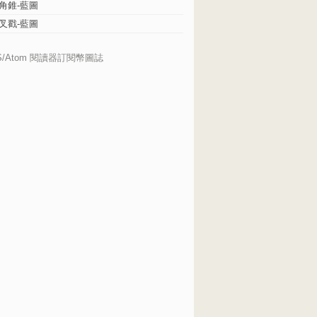
角錐-藍圖
叉戳-藍圖
S/Atom 閱讀器訂閱幣圖誌