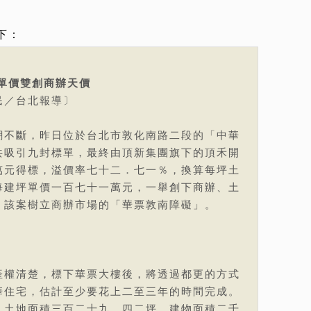
下：
單價雙創商辦天價
民／台北報導〕
潮不斷，昨日位於台北市敦化南路二段的「中華
共吸引九封標單，最終由頂新集團旗下的頂禾開
萬元得標，溢價率七十二．七一％，換算每坪土
每建坪單價一百七十一萬元，一舉創下商辦、土
，該案樹立商辦市場的「華票敦南障礙」。
產權清楚，標下華票大樓後，將透過都更的方式
華住宅，估計至少要花上二至三年的時間完成。
，土地面積三百二十九．四二坪、建物面積二千