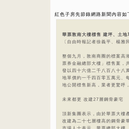
紅色子房先節錄網路新聞內容如
華票敦南大樓標售 建坪、土地
〔自由時報記者徐義平、楊雅
整個九月，敦南商圈的標案高
票券金融總部大樓」標售案，
發以四十六億二千八百八十八
地單價約一千四百零五萬元、
地公開標售新高，業者更驚呼
未來都更 改建27層鋼骨豪宅
頂新集團表示，由於華票大樓
改建為二十七層樓高的鋼骨豪
市場人士表示，華票總部大樓