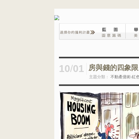
10
/
01
房與錢的四象限
主題分類：
不動產億術-紅