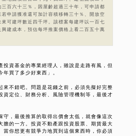
約三百六十三％，因屋齡超過三十年，可申請都
來若申請獲准還可加計容積移轉三十％、開放空
未來可建坪數近四千坪。該標案每建坪以一百七
及興建成本，預估每坪推案價格上看二百五十萬
產投資基金的專業經理人，雖說是走路有風，但
今年買了多少好東西」。
起來不錯吧。問題是花錢之前，必須先擬好完整
投資定位、財務分析、風險管理機制等，最後才
保守，最後推算的取得出價會太低，就會像這次
大膽的一方。投資不動產跟投資股票、期貨最大
。當你想更有競爭力地買到這個東西時，你必須