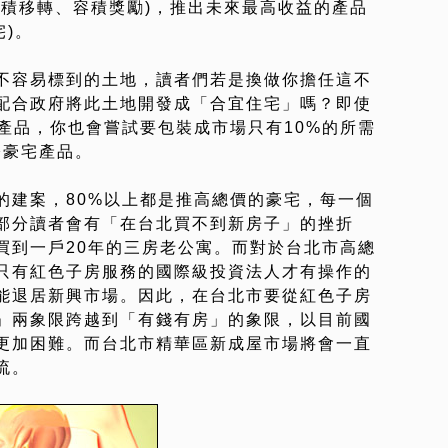
容積移轉、容積獎勵)，推出未來最高收益的產品
宅)。
不容易標到的土地，讀者們若是換做你擔任這不
配合政府將此土地開發成「合宜住宅」嗎？即使
產品，你也會嘗試要包裝成市場只有10%的所需
際豪宅產品。
的建案，80%以上都是推高總價的豪宅，每一個
部分讀者會有「在台北買不到新房子」的挫折
買到一戶20年的三房老公寓。而對於台北市高總
只有紅色子房服務的國際級投資法人才有操作的
能退居新興市場。因此，在台北市要從紅色子房
」兩象限跨越到「有錢有房」的象限，以目前國
更加困難。而台北市精華區新成屋市場將會一直
流。