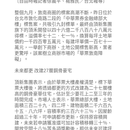
〔自由時報記者徐義平、楊雅民／台北報導〕
整個九月，敦南商圈的標案高潮不斷，昨日位於
台北市敦化南路二段的「中華票券金融總部大
樓」標售案，共吸引九封標單，最終由頂新集團
旗下的頂禾開發以四十六億二千八百八十八萬元
得標，溢價率七十二．七一％，換算每坪土地單
價約一千四百零五萬元、每建坪單價一百七十一
萬元，一舉創下商辦、土地公開標售新高，業者
更驚呼，該案樹立商辦市場的「華票敦南障
礙」。
未來都更 改建27層鋼骨豪宅
頂新集團表示，由於華票大樓產權清楚，標下華
票大樓後，將透過都更的方式改建為二十七層樓
高的鋼骨豪華住宅，估計至少要花上二至三年的
時間完成。市場人士表示，華票總部大樓，土地
面積三百二十九．四二坪、建物面積二千六百九
十五．八六坪，容積率約三百六十三％，因屋齡
超過三十年，可申請都市更新，保持原容積興
建，未來若申請獲准還可加計容積移轉三十％、
開放空間十八％等多項獎勵後，粗估未來可建坪