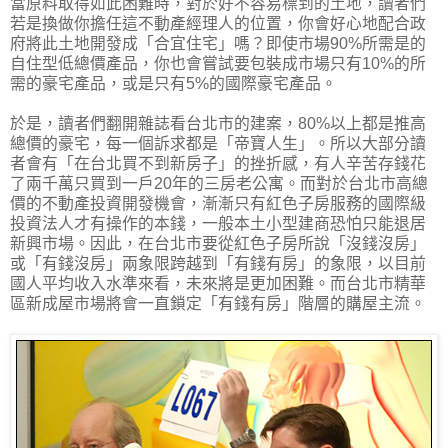
當原料取得如此困難時，對於好不容易標到的土地，讀者們
若是換做你擔任這不動產經理人的位置，你會好心地配合政
府將此土地開發成「合宜住宅」嗎？即使市場90%所需是的
自住型低總價產品，你也會嘗試要包裝成市場只有10%的所
需的豪宅產品，或是只有5%的國際豪宅產品。
於是，讀者們翻開雜誌看台北市的建案，80%以上都是推高
總價的豪宅，每一個訴求都是「帝寶人生」。所以大部分讀
者會有「在台北買不到新房子」的挫折感，有人辛苦存錢花
了兩千萬只買到一戶20年的三房老公寓。而對於台北市高總
價的不動產投資開發機會，漸漸只有紅色子房服務的國際級
投資法人才有操作的本錢，一般本土小型建商恐怕只能退居
新興市場。因此，在台北市要從紅色子房所說「沒錢沒房」
或「有錢沒房」兩象限跨越到「有錢有房」的象限，以目前
國人平均收入水準來看，未來將是更加困難。而台北市精華
區新成屋市場將會一直鎖定「有錢有房」階層的購屋主流。