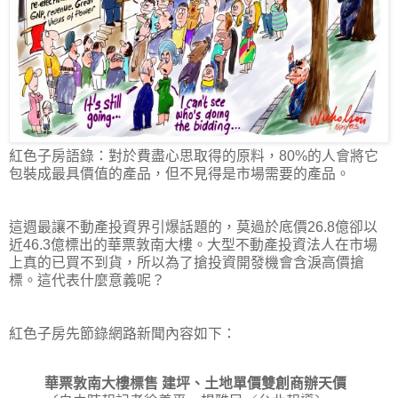
紅色子房語錄：對於費盡心思取得的原料，80%的人會將它
包裝成最具價值的產品，但不見得是市場需要的產品。
這週最讓不動產投資界引爆話題的，莫過於底價26.8億卻以
近46.3億標出的華票敦南大樓。大型不動產投資法人在市場
上真的已買不到貨，所以為了搶投資開發機會含淚高價搶
標。這代表什麼意義呢？
紅色子房先節錄網路新聞內容如下：
華票敦南大樓標售 建坪、土地單價雙創商辦天價