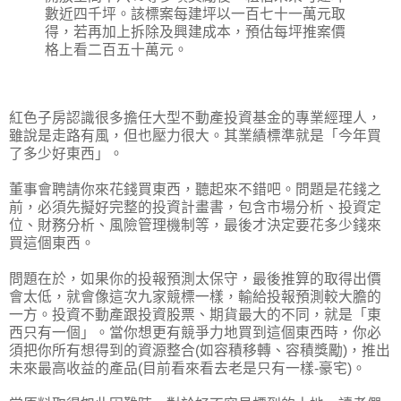
數近四千坪。該標案每建坪以一百七十一萬元取
得，若再加上拆除及興建成本，預估每坪推案價
格上看二百五十萬元。
紅色子房認識很多擔任大型不動產投資基金的專業經理人，
雖說是走路有風，但也壓力很大。其業績標準就是「今年買
了多少好東西」。
董事會聘請你來花錢買東西，聽起來不錯吧。問題是花錢之
前，必須先擬好完整的投資計畫書，包含市場分析、投資定
位、財務分析、風險管理機制等，最後才決定要花多少錢來
買這個東西。
問題在於，如果你的投報預測太保守，最後推算的取得出價
會太低，就會像這次九家競標一樣，輸給投報預測較大膽的
一方。投資不動產跟投資股票、期貨最大的不同，就是「東
西只有一個」。當你想更有競爭力地買到這個東西時，你必
須把你所有想得到的資源整合(如容積移轉、容積獎勵)，推出
未來最高收益的產品(目前看來看去老是只有一樣-豪宅)。