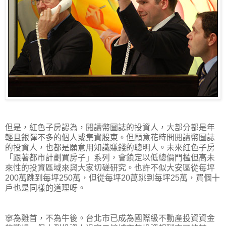
但是，紅色子房認為，閱讀幣圖誌的投資人，大部分都是年
輕且銀彈不多的個人或集資股東。但願意花時間閱讀幣圖誌
的投資人，也都是願意用知識賺錢的聰明人。未來紅色子房
「跟著都市計劃買房子」系列，會鎖定以低總價門檻但高未
來性的投資區域來與大家切磋研究。也許不似大安區從每坪
200萬跳到每坪250萬，但從每坪20萬跳到每坪25萬，買個十
戶也是同樣的道理呀。
寧為雞首，不為牛後。台北市已成為國際級不動產投資資金