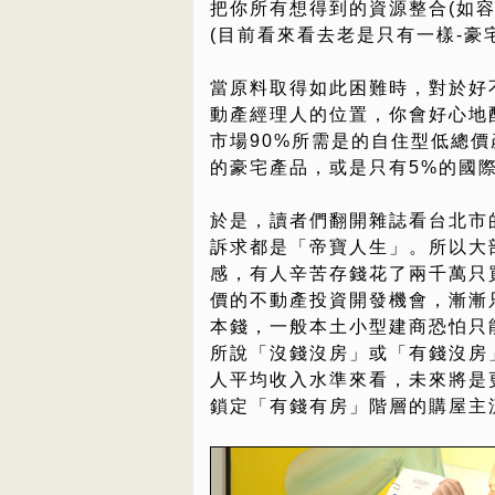
把你所有想得到的資源整合(如
(目前看來看去老是只有一樣-豪
當原料取得如此困難時，對於好
動產經理人的位置，你會好心地
市場90%所需是的自住型低總價
的豪宅產品，或是只有5%的國
於是，讀者們翻開雜誌看台北市
訴求都是「帝寶人生」。所以大
感，有人辛苦存錢花了兩千萬只
價的不動產投資開發機會，漸漸
本錢，一般本土小型建商恐怕只
所說「沒錢沒房」或「有錢沒房
人平均收入水準來看，未來將是
鎖定「有錢有房」階層的購屋主