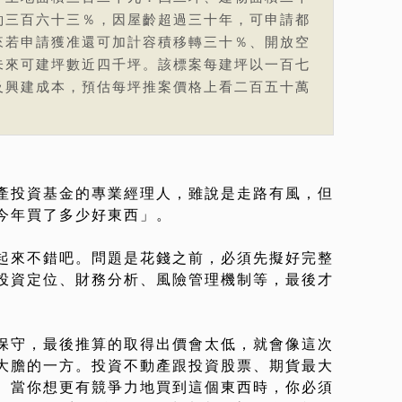
約三百六十三％，因屋齡超過三十年，可申請都
來若申請獲准還可加計容積移轉三十％、開放空
未來可建坪數近四千坪。該標案每建坪以一百七
及興建成本，預估每坪推案價格上看二百五十萬
產投資基金的專業經理人，雖說是走路有風，但
今年買了多少好東西」。
起來不錯吧。問題是花錢之前，必須先擬好完整
投資定位、財務分析、風險管理機制等，最後才
保守，最後推算的取得出價會太低，就會像這次
大膽的一方。投資不動產跟投資股票、期貨最大
。當你想更有競爭力地買到這個東西時，你必須