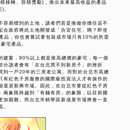
容積移轉、容積獎勵)，推出未來最高收益的產品
宅)。
不容易標到的土地，讀者們若是換做你擔任這不
配合政府將此土地開發成「合宜住宅」嗎？即使
產品，你也會嘗試要包裝成市場只有10%的所需
際豪宅產品。
的建案，80%以上都是推高總價的豪宅，每一個
部分讀者會有「在台北買不到新房子」的挫折
買到一戶20年的三房老公寓。而對於台北市高總
只有紅色子房服務的國際級投資法人才有操作的
能退居新興市場。因此，在台北市要從紅色子房
」兩象限跨越到「有錢有房」的象限，以目前國
更加困難。而台北市精華區新成屋市場將會一直
流。