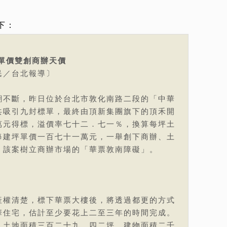
下：
單價雙創商辦天價
民／台北報導〕
潮不斷，昨日位於台北市敦化南路二段的「中華
共吸引九封標單，最終由頂新集團旗下的頂禾開
萬元得標，溢價率七十二．七一％，換算每坪土
每建坪單價一百七十一萬元，一舉創下商辦、土
，該案樹立商辦市場的「華票敦南障礙」。
產權清楚，標下華票大樓後，將透過都更的方式
華住宅，估計至少要花上二至三年的時間完成。
，土地面積三百二十九．四二坪、建物面積二千