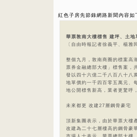
紅色子房先節錄網路新聞內容如
華票敦南大樓標售 建坪、土地
〔自由時報記者徐義平、楊雅
整個九月，敦南商圈的標案高
票券金融總部大樓」標售案，
發以四十六億二千八百八十八
地單價約一千四百零五萬元、
地公開標售新高，業者更驚呼
未來都更 改建27層鋼骨豪宅
頂新集團表示，由於華票大樓
改建為二十七層樓高的鋼骨豪
市場人士表示，華票總部大樓