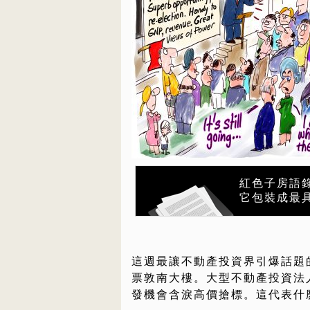
紅色子房語
它包裝成最
這週最讓不動產投資界引爆話題的
票敦南大樓。大型不動產投資法
發機會含淚高價搶標。這代表什