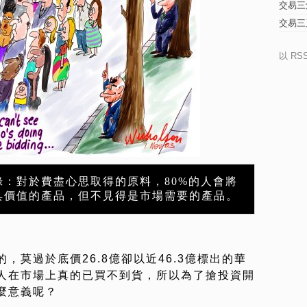
交易三
交易三
以 RS
錄：對於費盡心思取得的原料，80%的人會將
具價值的產品，但不見得是市場需要的產品。
，莫過於底價26.8億卻以近46.3億標出的華
人在市場上真的已買不到貨，所以為了搶投資開
麼意義呢？