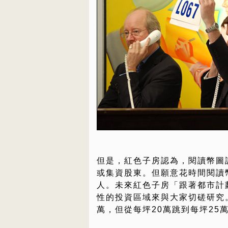
但是，紅色子房認為，閱讀幣圖
或集資股東。但願意花時間閱讀
人。未來紅色子房「跟著都市計
性的投資區域來與大家切磋研究。
萬，但從每坪20萬跳到每坪25