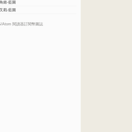
角錐-藍圖
叉戳-藍圖
S/Atom 閱讀器訂閱幣圖誌