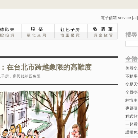
電子信箱 service [at] 
搜尋
全體
：在台北市跨越象限的高難度
美股交
色子房
,
房與錢的四象限
不動產
交易天
全員挖
純情主
專題研究-
程式好
一起看
謀權奪