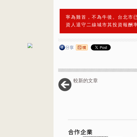
寧為雞首，不為牛後。台北市
資人退守二線城市其投資報酬
較新的文章