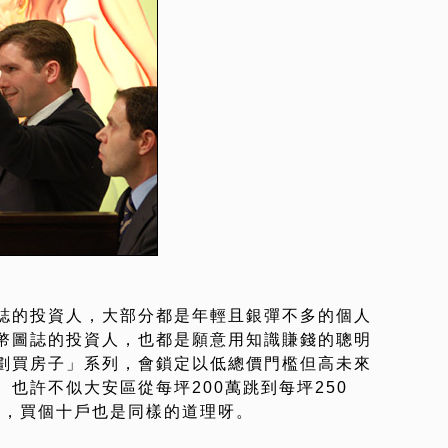
誌的投資人，大部分都是年輕且銀彈不多的個人
幣圖誌的投資人，也都是願意用知識賺錢的聰明
劃買房子」系列，會鎖定以低總價門檻但高未來
也許不似大安區從每坪200萬跳到每坪250
萬，買個十戶也是同樣的道理呀。