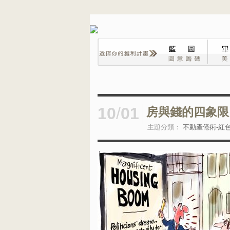
10
/
01
房與錢的四象限
主題分類：
不動產億術-紅