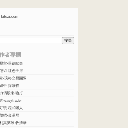
bituzi.com
作者專欄
易室-畢德歐夫
億術-紅色子房
堂-璞格交易團隊
礦中-採礦貓
力俏股東-狼打
easytrader
好玩-程式獵人
盤吧-金湯尼
利真英雄-牧清華