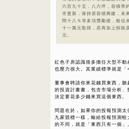
六百九十五．八六坪，容積率
市更新，保持原容積興建，未
間十八％等多項獎勵後，粗估
十一萬元取得，若再加上拆除
元。
紅色子房認識很多擔任大型不動
也壓力很大。其業績標準就是「
董事會聘請你來花錢買東西，聽
的投資計畫書，包含市場分析、
決定要花多少錢來買這個東西。
問題在於，如果你的投報預測太
九家競標一樣，輸給投報預測較
的不同，就是「東西只有一個」