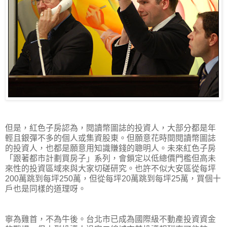
但是，紅色子房認為，閱讀幣圖誌的投資人，大部分都是年
輕且銀彈不多的個人或集資股東。但願意花時間閱讀幣圖誌
的投資人，也都是願意用知識賺錢的聰明人。未來紅色子房
「跟著都市計劃買房子」系列，會鎖定以低總價門檻但高未
來性的投資區域來與大家切磋研究。也許不似大安區從每坪
200萬跳到每坪250萬，但從每坪20萬跳到每坪25萬，買個十
戶也是同樣的道理呀。
寧為雞首，不為牛後。台北市已成為國際級不動產投資資金