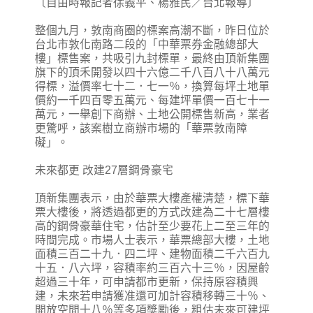
〔自由時報記者徐義平、楊雅民／台北報導〕
整個九月，敦南商圈的標案高潮不斷，昨日位於
台北市敦化南路二段的「中華票券金融總部大
樓」標售案，共吸引九封標單，最終由頂新集團
旗下的頂禾開發以四十六億二千八百八十八萬元
得標，溢價率七十二．七一％，換算每坪土地單
價約一千四百零五萬元、每建坪單價一百七十一
萬元，一舉創下商辦、土地公開標售新高，業者
更驚呼，該案樹立商辦市場的「華票敦南障
礙」。
未來都更 改建27層鋼骨豪宅
頂新集團表示，由於華票大樓產權清楚，標下華
票大樓後，將透過都更的方式改建為二十七層樓
高的鋼骨豪華住宅，估計至少要花上二至三年的
時間完成。市場人士表示，華票總部大樓，土地
面積三百二十九．四二坪、建物面積二千六百九
十五．八六坪，容積率約三百六十三％，因屋齡
超過三十年，可申請都市更新，保持原容積興
建，未來若申請獲准還可加計容積移轉三十％、
開放空間十八％等多項獎勵後，粗估未來可建坪