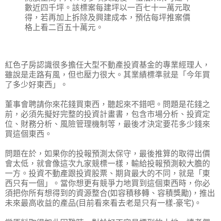
數近四千坪。該標案每建坪以一百七十一萬元取
得，若再加上拆除及興建成本，預估每坪推案價
格上看二百五十萬元。
紅色子房認識很多擔任大型不動產投資基金的專業經理人，
雖說是走路有風，但也壓力很大。其業績標準就是「今年買
了多少好東西」。
董事會聘請你來花錢買東西，聽起來不錯吧。問題是花錢之
前，必須先擬好完整的投資計畫書，包含市場分析、投資定
位、財務分析、風險管理機制等，最後才決定要花多少錢來
買這個東西。
問題在於，如果你的投報預測太保守，最後推算的取得出價
會太低，就會像這次九家競標一樣，輸給投報預測較大膽的
一方。投資不動產跟投資股票、期貨最大的不同，就是「東
西只有一個」。當你想更有競爭力地買到這個東西時，你必
須把你所有想得到的資源整合(如容積移轉、容積獎勵)，推出
未來最高收益的產品(目前看來看去老是只有一樣-豪宅)。