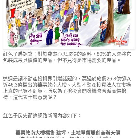
紅色子房語錄：對於費盡心思取得的原料，80%的人會將它
包裝成最具價值的產品，但不見得是市場需要的產品。
這週最讓不動產投資界引爆話題的，莫過於底價26.8億卻以
近46.3億標出的華票敦南大樓。大型不動產投資法人在市場
上真的已買不到貨，所以為了搶投資開發機會含淚高價搶
標。這代表什麼意義呢？
紅色子房先節錄網路新聞內容如下：
華票敦南大樓標售 建坪、土地單價雙創商辦天價