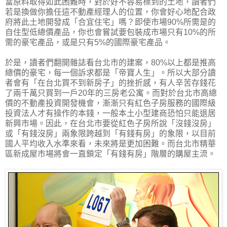
當原料取得如此困難時，對於好不容易標到的土地，讀者們
若是換做你擔任這不動產經理人的位置，你會好心地配合政
府將此土地開發成「合宜住宅」嗎？即使市場90%所需是的
自住型低總價產品，你也會嘗試要包裝成市場只有10%的所
需的豪宅產品，或是只有5%的國際豪宅產品。
於是，讀者們翻開雜誌看台北市的建案，80%以上都是推高
總價的豪宅，每一個訴求都是「帝寶人生」。所以大部分讀
者會有「在台北買不到新房子」的挫折感，有人辛苦存錢花
了兩千萬只買到一戶20年的三房老公寓。而對於台北市高總
價的不動產投資開發機會，漸漸只有紅色子房服務的國際級
投資法人才有操作的本錢，一般本土小型建商恐怕只能退居
新興市場。因此，在台北市要從紅色子房所說「沒錢沒房」
或「有錢沒房」兩象限跨越到「有錢有房」的象限，以目前
國人平均收入水準來看，未來將是更加困難。而台北市精華
區新成屋市場將會一直鎖定「有錢有房」階層的購屋主流。