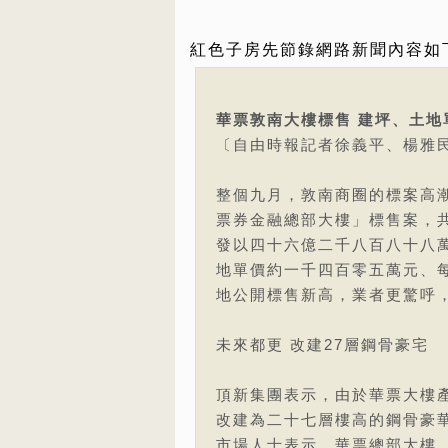
紅色子房先節錄網路新聞內容如
華票敦南大樓標售 建坪、土地
〔自由時報記者徐義平、楊雅
整個九月，敦南商圈的標案高
票券金融總部大樓」標售案，
發以四十六億二千八百八十八
地單價約一千四百零五萬元、
地公開標售新高，業者更驚呼
未來都更 改建27層鋼骨豪宅
頂新集團表示，由於華票大樓
改建為二十七層樓高的鋼骨豪
市場人士表示，華票總部大樓