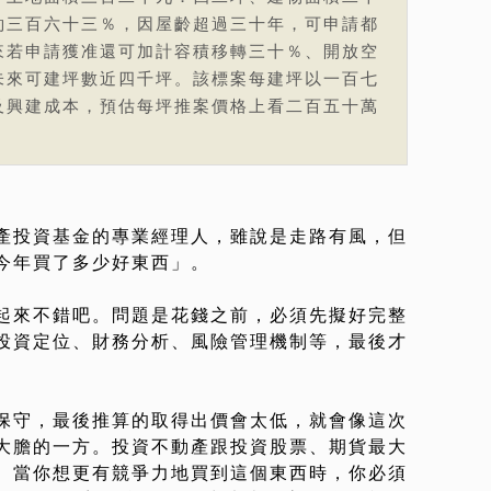
約三百六十三％，因屋齡超過三十年，可申請都
來若申請獲准還可加計容積移轉三十％、開放空
未來可建坪數近四千坪。該標案每建坪以一百七
及興建成本，預估每坪推案價格上看二百五十萬
產投資基金的專業經理人，雖說是走路有風，但
今年買了多少好東西」。
起來不錯吧。問題是花錢之前，必須先擬好完整
投資定位、財務分析、風險管理機制等，最後才
保守，最後推算的取得出價會太低，就會像這次
大膽的一方。投資不動產跟投資股票、期貨最大
。當你想更有競爭力地買到這個東西時，你必須