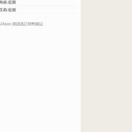
角錐-藍圖
叉戳-藍圖
S/Atom 閱讀器訂閱幣圖誌