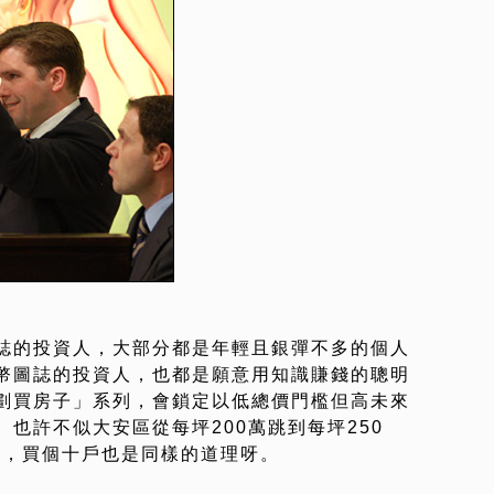
誌的投資人，大部分都是年輕且銀彈不多的個人
幣圖誌的投資人，也都是願意用知識賺錢的聰明
劃買房子」系列，會鎖定以低總價門檻但高未來
也許不似大安區從每坪200萬跳到每坪250
萬，買個十戶也是同樣的道理呀。