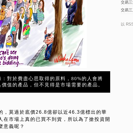
交易三
交易三
以 RS
錄：對於費盡心思取得的原料，80%的人會將
具價值的產品，但不見得是市場需要的產品。
，莫過於底價26.8億卻以近46.3億標出的華
人在市場上真的已買不到貨，所以為了搶投資開
麼意義呢？