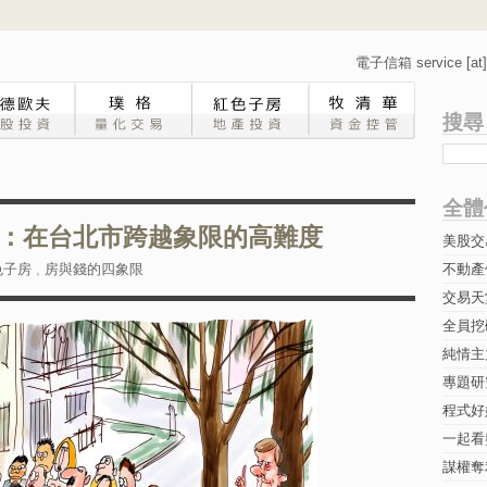
電子信箱 service [at] 
搜尋
全體
：在台北市跨越象限的高難度
美股交
色子房
,
房與錢的四象限
不動產
交易天
全員挖
純情主
專題研究-
程式好
一起看
謀權奪