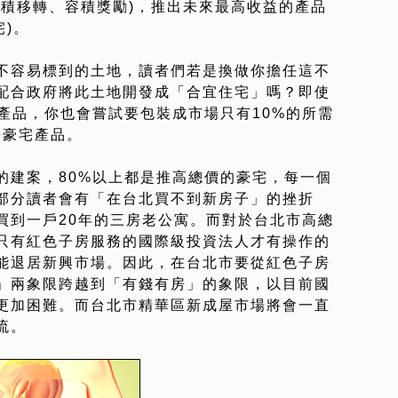
容積移轉、容積獎勵)，推出未來最高收益的產品
宅)。
不容易標到的土地，讀者們若是換做你擔任這不
配合政府將此土地開發成「合宜住宅」嗎？即使
產品，你也會嘗試要包裝成市場只有10%的所需
際豪宅產品。
的建案，80%以上都是推高總價的豪宅，每一個
部分讀者會有「在台北買不到新房子」的挫折
買到一戶20年的三房老公寓。而對於台北市高總
只有紅色子房服務的國際級投資法人才有操作的
能退居新興市場。因此，在台北市要從紅色子房
」兩象限跨越到「有錢有房」的象限，以目前國
更加困難。而台北市精華區新成屋市場將會一直
流。