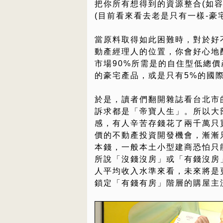
把你所有想得到的資源整合(如
(目前看來看去老是只有一樣-豪
當原料取得如此困難時，對於好
動產經理人的位置，你會好心地
市場90%所需是的自住型低總價
的豪宅產品，或是只有5%的國
於是，讀者們翻開雜誌看台北市
訴求都是「帝寶人生」。所以大
感，有人辛苦存錢花了兩千萬只
價的不動產投資開發機會，漸漸
本錢，一般本土小型建商恐怕只
所說「沒錢沒房」或「有錢沒房
人平均收入水準來看，未來將是
鎖定「有錢有房」階層的購屋主