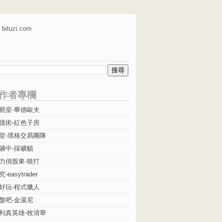
bituzi.com
作者專欄
易室-畢德歐夫
億術-紅色子房
堂-璞格交易團隊
礦中-採礦貓
力俏股東-狼打
easytrader
好玩-程式獵人
盤吧-金湯尼
利真英雄-牧清華