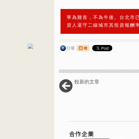
寧為雞首，不為牛後。台北市
資人退守二線城市其投資報酬
較新的文章