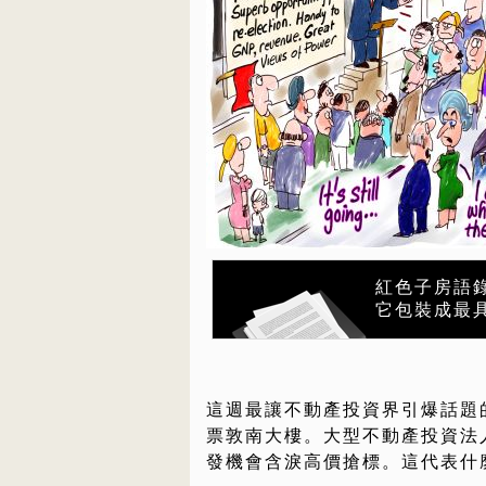
紅色子房語
它包裝成最
這週最讓不動產投資界引爆話題的
票敦南大樓。大型不動產投資法
發機會含淚高價搶標。這代表什