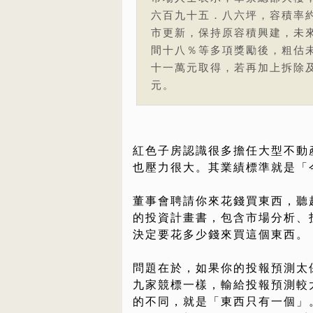
六百九十五．八六坪，容積率
市更新，保持原容積興建，未
間十八％等多項獎勵後，粗估
十一萬元取得，若再加上拆除
元。
紅色子房認識很多擔任大型不動
也壓力很大。其業績標準就是「
董事會聘請你來花錢買東西，聽
的投資計畫書，包含市場分析、
決定要花多少錢來買這個東西。
問題在於，如果你的投報預測太
九家競標一樣，輸給投報預測較
的不同，就是「東西只有一個」