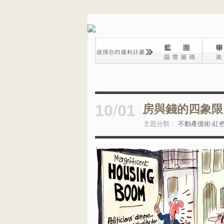
10
/
01
房與錢的四象限
主題分類：
不動產億術-紅