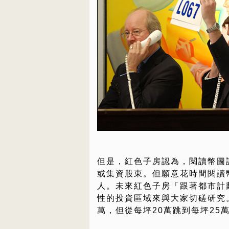
但是，紅色子房認為，閱讀幣圖
或集資股東。但願意花時間閱讀
人。未來紅色子房「跟著都市計
性的投資區域來與大家切磋研究。
萬，但從每坪20萬跳到每坪25