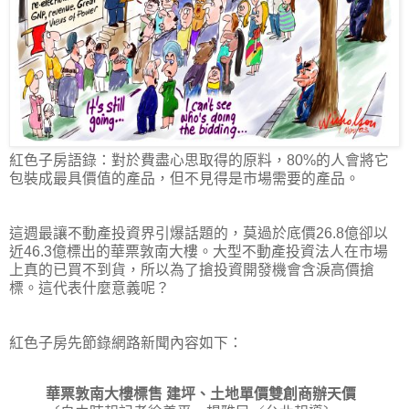
紅色子房語錄：對於費盡心思取得的原料，80%的人會將它
包裝成最具價值的產品，但不見得是市場需要的產品。
這週最讓不動產投資界引爆話題的，莫過於底價26.8億卻以
近46.3億標出的華票敦南大樓。大型不動產投資法人在市場
上真的已買不到貨，所以為了搶投資開發機會含淚高價搶
標。這代表什麼意義呢？
紅色子房先節錄網路新聞內容如下：
華票敦南大樓標售 建坪、土地單價雙創商辦天價