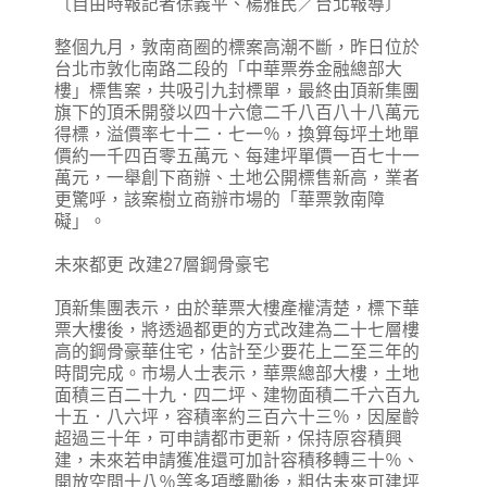
〔自由時報記者徐義平、楊雅民／台北報導〕
整個九月，敦南商圈的標案高潮不斷，昨日位於
台北市敦化南路二段的「中華票券金融總部大
樓」標售案，共吸引九封標單，最終由頂新集團
旗下的頂禾開發以四十六億二千八百八十八萬元
得標，溢價率七十二．七一％，換算每坪土地單
價約一千四百零五萬元、每建坪單價一百七十一
萬元，一舉創下商辦、土地公開標售新高，業者
更驚呼，該案樹立商辦市場的「華票敦南障
礙」。
未來都更 改建27層鋼骨豪宅
頂新集團表示，由於華票大樓產權清楚，標下華
票大樓後，將透過都更的方式改建為二十七層樓
高的鋼骨豪華住宅，估計至少要花上二至三年的
時間完成。市場人士表示，華票總部大樓，土地
面積三百二十九．四二坪、建物面積二千六百九
十五．八六坪，容積率約三百六十三％，因屋齡
超過三十年，可申請都市更新，保持原容積興
建，未來若申請獲准還可加計容積移轉三十％、
開放空間十八％等多項獎勵後，粗估未來可建坪