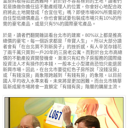
當原料取得如此困難時，對於好不容易標到的土地，讀者們
若是換做你擔任這不動產經理人的位置，你會好心地配合政
府將此土地開發成「合宜住宅」嗎？即使市場90%所需是的
自住型低總價產品，你也會嘗試要包裝成市場只有10%的所
需的豪宅產品，或是只有5%的國際豪宅產品。
於是，讀者們翻開雜誌看台北市的建案，80%以上都是推高
總價的豪宅，每一個訴求都是「帝寶人生」。所以大部分讀
者會有「在台北買不到新房子」的挫折感，有人辛苦存錢花
了兩千萬只買到一戶20年的三房老公寓。而對於台北市高總
價的不動產投資開發機會，漸漸只有紅色子房服務的國際級
投資法人才有操作的本錢，一般本土小型建商恐怕只能退居
新興市場。因此，在台北市要從紅色子房所說「沒錢沒房」
或「有錢沒房」兩象限跨越到「有錢有房」的象限，以目前
國人平均收入水準來看，未來將是更加困難。而台北市精華
區新成屋市場將會一直鎖定「有錢有房」階層的購屋主流。