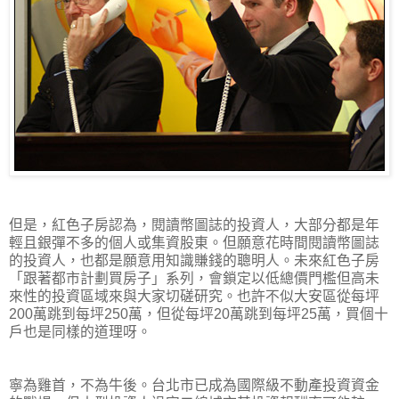
但是，紅色子房認為，閱讀幣圖誌的投資人，大部分都是年
輕且銀彈不多的個人或集資股東。但願意花時間閱讀幣圖誌
的投資人，也都是願意用知識賺錢的聰明人。未來紅色子房
「跟著都市計劃買房子」系列，會鎖定以低總價門檻但高未
來性的投資區域來與大家切磋研究。也許不似大安區從每坪
200萬跳到每坪250萬，但從每坪20萬跳到每坪25萬，買個十
戶也是同樣的道理呀。
寧為雞首，不為牛後。台北市已成為國際級不動產投資資金