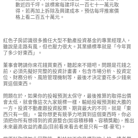
數近四千坪。該標案每建坪以一百七十一萬元取
得，若再加上拆除及興建成本，預估每坪推案價
格上看二百五十萬元。
紅色子房認識很多擔任大型不動產投資基金的專業經理人，
雖說是走路有風，但也壓力很大。其業績標準就是「今年買
了多少好東西」。
董事會聘請你來花錢買東西，聽起來不錯吧。問題是花錢之
前，必須先擬好完整的投資計畫書，包含市場分析、投資定
位、財務分析、風險管理機制等，最後才決定要花多少錢來
買這個東西。
問題在於，如果你的投報預測太保守，最後推算的取得出價
會太低，就會像這次九家競標一樣，輸給投報預測較大膽的
一方。投資不動產跟投資股票、期貨最大的不同，就是「東
西只有一個」。當你想更有競爭力地買到這個東西時，你必
須把你所有想得到的資源整合(如容積移轉、容積獎勵)，推出
未來最高收益的產品(目前看來看去老是只有一樣-豪宅)。