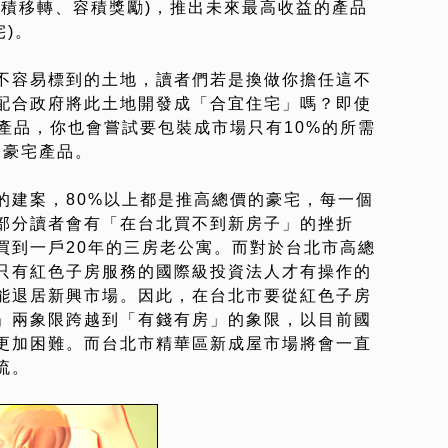
容積移轉、容積獎勵)，推出未來最高收益的產品
宅)。
不容易標到的土地，讀者們若是換做你擔任這不
配合政府將此土地開發成「合宜住宅」嗎？即使
產品，你也會嘗試要包裝成市場只有10%的所需
際豪宅產品。
的建案，80%以上都是推高總價的豪宅，每一個
部分讀者會有「在台北買不到新房子」的挫折
買到一戶20年的三房老公寓。而對於台北市高總
只有紅色子房服務的國際級投資法人才有操作的
能退居新興市場。因此，在台北市要從紅色子房
」兩象限跨越到「有錢有房」的象限，以目前國
更加困難。而台北市精華區新成屋市場將會一直
流。