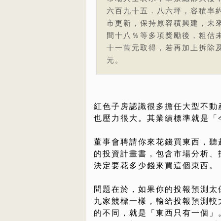
六百九十五．八六坪，容積率
市更新，保持原容積興建，未
間十八％等多項獎勵後，粗估
十一萬元取得，若再加上拆除
元。
紅色子房認識很多擔任大型不動
也壓力很大。其業績標準就是「
董事會聘請你來花錢買東西，聽
的投資計畫書，包含市場分析、
決定要花多少錢來買這個東西。
問題在於，如果你的投報預測太
九家競標一樣，輸給投報預測較
的不同，就是「東西只有一個」