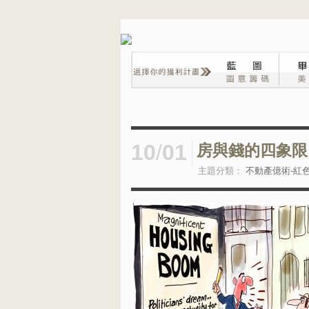
10
/
01
房與錢的四象限
主題分類：
不動產億術-紅