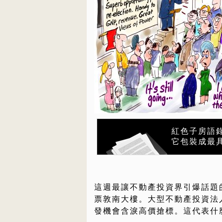
紅色子房語
它包裝成最
這週最讓不動產投資界引爆話題的
票敦南大樓。大型不動產投資法
發機會含淚高價搶標。這代表什