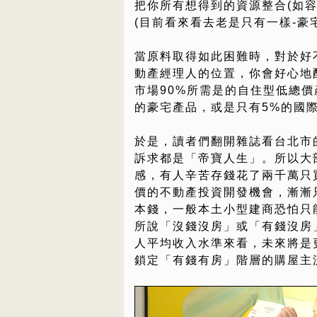
把你所有想得到的資源整合(如
(目前看來看去老是只有一樣-豪
當原料取得如此困難時，對於好
動產經理人的位置，你會好心地
市場90%所需是的自住型低總價
的豪宅產品，或是只有5%的國
於是，讀者們翻開雜誌看台北市
訴求都是「帝寶人生」。所以大
感，有人辛苦存錢花了兩千萬只
價的不動產投資開發機會，漸漸
本錢，一般本土小型建商恐怕只
所說「沒錢沒房」或「有錢沒房
人平均收入水準來看，未來將是
鎖定「有錢有房」階層的購屋主