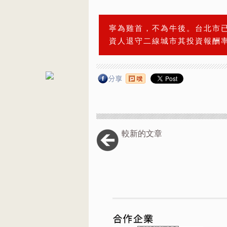
寧為雞首，不為牛後。台北市
資人退守二線城市其投資報酬
較新的文章