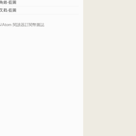
角錐-藍圖
叉戳-藍圖
S/Atom 閱讀器訂閱幣圖誌