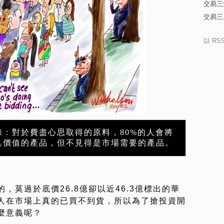
交易三
交易三
以 RS
錄：對於費盡心思取得的原料，80%的人會將
具價值的產品，但不見得是市場需要的產品。
，莫過於底價26.8億卻以近46.3億標出的華
人在市場上真的已買不到貨，所以為了搶投資開
麼意義呢？