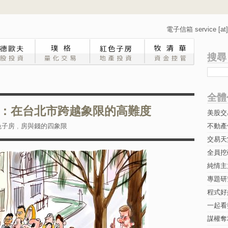
電子信箱 service [at] 
搜尋
全體
：在台北市跨越象限的高難度
美股交
色子房
,
房與錢的四象限
不動產
交易天
全員挖
純情主
專題研究-
程式好
一起看
謀權奪