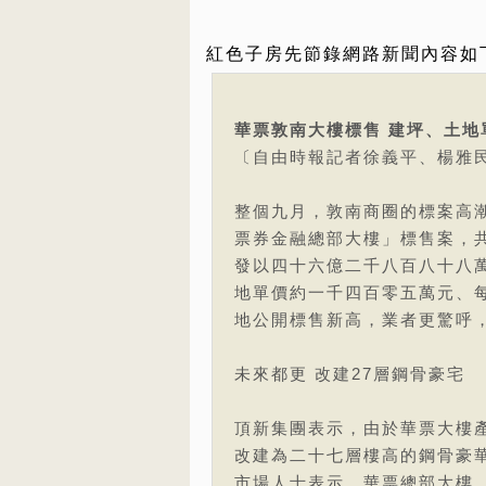
紅色子房先節錄網路新聞內容如
華票敦南大樓標售 建坪、土地
〔自由時報記者徐義平、楊雅
整個九月，敦南商圈的標案高
票券金融總部大樓」標售案，
發以四十六億二千八百八十八
地單價約一千四百零五萬元、
地公開標售新高，業者更驚呼
未來都更 改建27層鋼骨豪宅
頂新集團表示，由於華票大樓
改建為二十七層樓高的鋼骨豪
市場人士表示，華票總部大樓