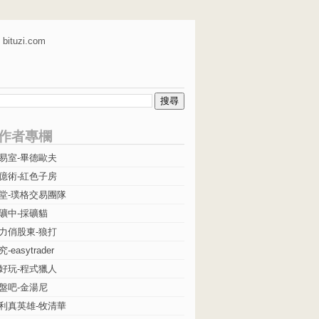
bituzi.com
作者專欄
易室-畢德歐夫
億術-紅色子房
堂-璞格交易團隊
礦中-採礦貓
力俏股東-狼打
easytrader
好玩-程式獵人
盤吧-金湯尼
利真英雄-牧清華