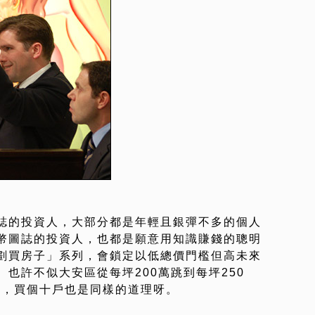
誌的投資人，大部分都是年輕且銀彈不多的個人
幣圖誌的投資人，也都是願意用知識賺錢的聰明
劃買房子」系列，會鎖定以低總價門檻但高未來
也許不似大安區從每坪200萬跳到每坪250
萬，買個十戶也是同樣的道理呀。