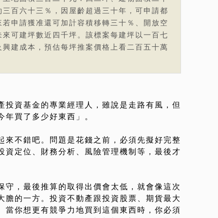
約三百六十三％，因屋齡超過三十年，可申請都
來若申請獲准還可加計容積移轉三十％、開放空
未來可建坪數近四千坪。該標案每建坪以一百七
及興建成本，預估每坪推案價格上看二百五十萬
產投資基金的專業經理人，雖說是走路有風，但
今年買了多少好東西」。
起來不錯吧。問題是花錢之前，必須先擬好完整
投資定位、財務分析、風險管理機制等，最後才
保守，最後推算的取得出價會太低，就會像這次
大膽的一方。投資不動產跟投資股票、期貨最大
。當你想更有競爭力地買到這個東西時，你必須