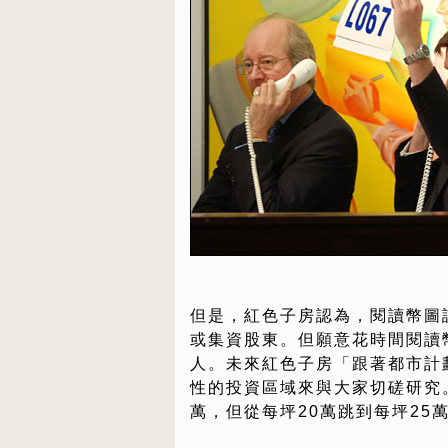
但是，紅色子房認為，閱讀幣圖
或集資股東。但願意花時間閱讀
人。未來紅色子房「跟著都市計
性的投資區域來與大家切磋研究。
萬，但從每坪20萬跳到每坪25