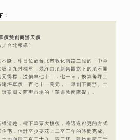
下：
單價雙創商辦天價
民／台北報導〕
潮不斷，昨日位於台北市敦化南路二段的「中華
共吸引九封標單，最終由頂新集團旗下的頂禾開
萬元得標，溢價率七十二．七一％，換算每坪土
每建坪單價一百七十一萬元，一舉創下商辦、土
，該案樹立商辦市場的「華票敦南障礙」。
產權清楚，標下華票大樓後，將透過都更的方式
華住宅，估計至少要花上二至三年的時間完成。
，土地面積三百二十九．四二坪、建物面積二千