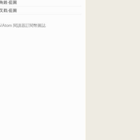
角錐-藍圖
叉戳-藍圖
S/Atom 閱讀器訂閱幣圖誌