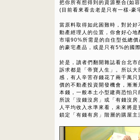
把你所有想得到的資源整合(如
(目前看來看去老是只有一樣-豪
當原料取得如此困難時，對於好
動產經理人的位置，你會好心地
市場90%所需是的自住型低總價
的豪宅產品，或是只有5%的國
於是，讀者們翻開雜誌看台北市
訴求都是「帝寶人生」。所以大
感，有人辛苦存錢花了兩千萬只
價的不動產投資開發機會，漸漸
本錢，一般本土小型建商恐怕只
所說「沒錢沒房」或「有錢沒房
人平均收入水準來看，未來將是
鎖定「有錢有房」階層的購屋主