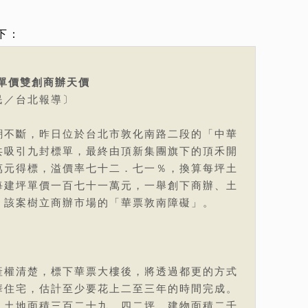
下：
單價雙創商辦天價
民／台北報導〕
潮不斷，昨日位於台北市敦化南路二段的「中華
共吸引九封標單，最終由頂新集團旗下的頂禾開
萬元得標，溢價率七十二．七一％，換算每坪土
每建坪單價一百七十一萬元，一舉創下商辦、土
，該案樹立商辦市場的「華票敦南障礙」。
產權清楚，標下華票大樓後，將透過都更的方式
華住宅，估計至少要花上二至三年的時間完成。
，土地面積三百二十九．四二坪、建物面積二千