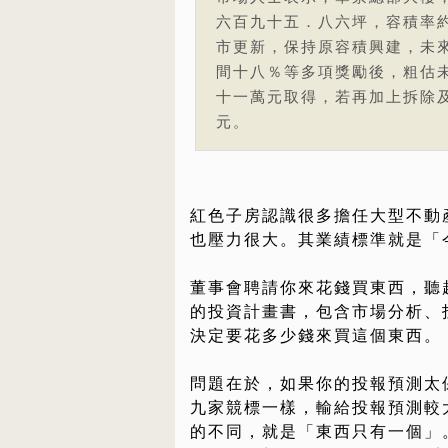
六百九十五．八六坪，容積率
市更新，保持原容積興建，未
間十八％等多項獎勵後，粗估
十一萬元取得，若再加上拆除
元。
紅色子房認識很多擔任大型不動
也壓力很大。其業績標準就是「
董事會聘請你來花錢買東西，聽
的投資計畫書，包含市場分析、
決定要花多少錢來買這個東西。
問題在於，如果你的投報預測太
九家競標一樣，輸給投報預測較
的不同，就是「東西只有一個」