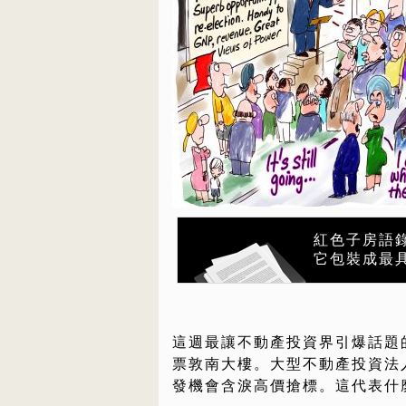
紅色子房語
它包裝成最
這週最讓不動產投資界引爆話題的
票敦南大樓。大型不動產投資法
發機會含淚高價搶標。這代表什