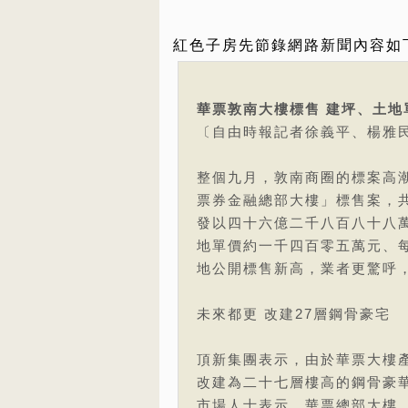
紅色子房先節錄網路新聞內容如
華票敦南大樓標售 建坪、土地
〔自由時報記者徐義平、楊雅
整個九月，敦南商圈的標案高
票券金融總部大樓」標售案，
發以四十六億二千八百八十八
地單價約一千四百零五萬元、
地公開標售新高，業者更驚呼
未來都更 改建27層鋼骨豪宅
頂新集團表示，由於華票大樓
改建為二十七層樓高的鋼骨豪
市場人士表示，華票總部大樓