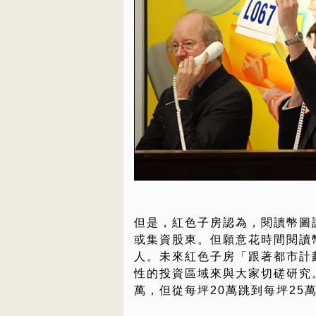
但是，紅色子房認為，閱讀幣圖
或集資股東。但願意花時間閱讀
人。未來紅色子房「跟著都市計
性的投資區域來與大家切磋研究。
萬，但從每坪20萬跳到每坪25