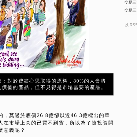
交易三
交易三
以 RS
錄：對於費盡心思取得的原料，80%的人會將
具價值的產品，但不見得是市場需要的產品。
，莫過於底價26.8億卻以近46.3億標出的華
人在市場上真的已買不到貨，所以為了搶投資開
麼意義呢？