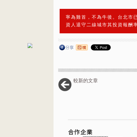
寧為雞首，不為牛後。台北市
資人退守二線城市其投資報酬
較新的文章