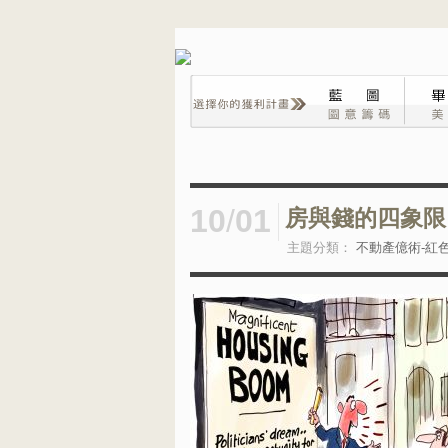
10
/
01
房與錢的四象限
主題分類：
不動產億術-紅