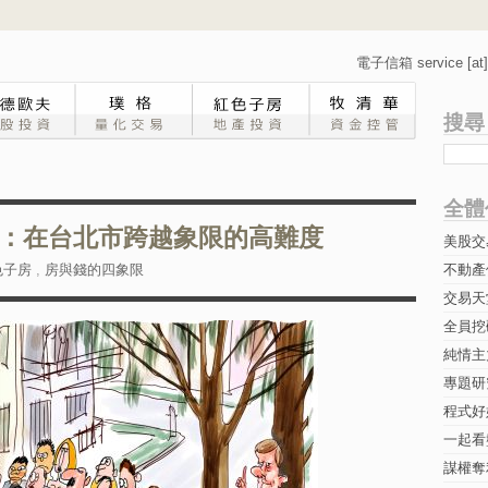
電子信箱 service [at] 
搜尋
全體
：在台北市跨越象限的高難度
美股交
色子房
,
房與錢的四象限
不動產
交易天
全員挖
純情主
專題研究-
程式好
一起看
謀權奪