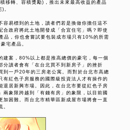
容積移轉、容積獎勵)，推出未來最高收益的產品
宅)。
不容易標到的土地，讀者們若是換做你擔任這不
配合政府將此土地開發成「合宜住宅」嗎？即使
產品，你也會嘗試要包裝成市場只有10%的所需
際豪宅產品。
的建案，80%以上都是推高總價的豪宅，每一個
部分讀者會有「在台北買不到新房子」的挫折
買到一戶20年的三房老公寓。而對於台北市高總
只有紅色子房服務的國際級投資法人才有操作的
能退居新興市場。因此，在台北市要從紅色子房
」兩象限跨越到「有錢有房」的象限，以目前國
更加困難。而台北市精華區新成屋市場將會一直
流。