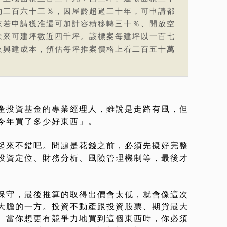
約三百六十三％，因屋齡超過三十年，可申請都
來若申請獲准還可加計容積移轉三十％、開放空
未來可建坪數近四千坪。該標案每建坪以一百七
及興建成本，預估每坪推案價格上看二百五十萬
產投資基金的專業經理人，雖說是走路有風，但
今年買了多少好東西」。
起來不錯吧。問題是花錢之前，必須先擬好完整
投資定位、財務分析、風險管理機制等，最後才
保守，最後推算的取得出價會太低，就會像這次
大膽的一方。投資不動產跟投資股票、期貨最大
。當你想更有競爭力地買到這個東西時，你必須