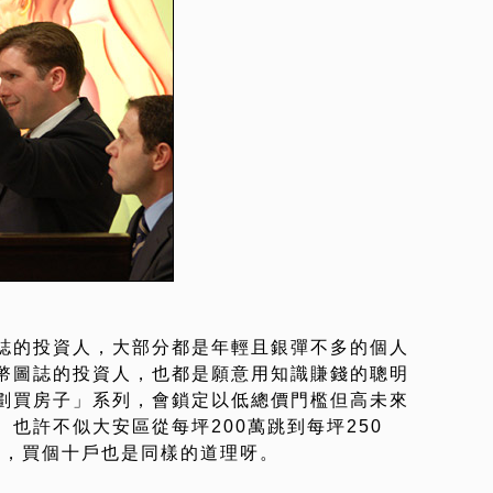
誌的投資人，大部分都是年輕且銀彈不多的個人
幣圖誌的投資人，也都是願意用知識賺錢的聰明
劃買房子」系列，會鎖定以低總價門檻但高未來
也許不似大安區從每坪200萬跳到每坪250
萬，買個十戶也是同樣的道理呀。