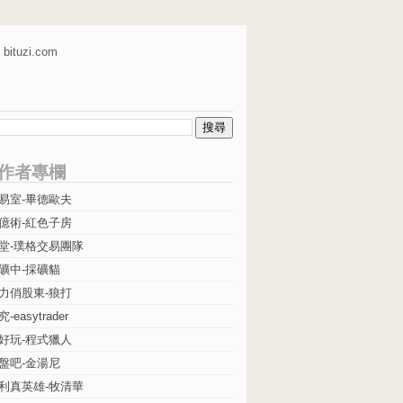
bituzi.com
作者專欄
易室-畢德歐夫
億術-紅色子房
堂-璞格交易團隊
礦中-採礦貓
力俏股東-狼打
easytrader
好玩-程式獵人
盤吧-金湯尼
利真英雄-牧清華