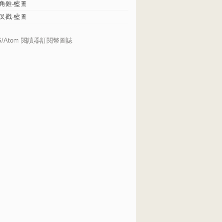
角錐-藍圖
叉戳-藍圖
S/Atom 閱讀器訂閱幣圖誌