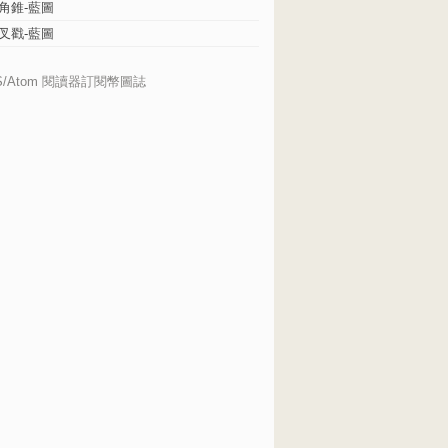
角錐-藍圖
叉戳-藍圖
S/Atom 閱讀器訂閱幣圖誌