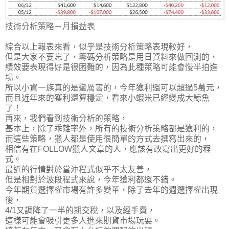
技術分析策略－月損益表
綜合以上報表來看，似乎是技術分析策略表現較好，
但是大家不要忘了，籌碼分析策略是用日資料來做回測的，
績效要表現得好是很困難的，因為此種策略可能會慢半拍進
場。
所以小資一族真的是蠻厲害的，今年獲利還可以超過5萬元，
而且近年來的獲利還算穩定，看來小蝦米已經變成大鯨魚
了！
再來，我們看到技術分析的策略，
基本上，除了乖離率外，所有的技術分析策略都是獲利的，
而這些策略，獵人都是使用很簡單的方式去撰寫出來的，
相信有在FOLLOW獵人文章的人，應該有改寫出更好的程
式。
最近的行情對於當沖程式似乎不太友善，
但是相對於波段程式來說，今年獲利都還不錯。
今年期貨選擇權市場有許多變革，除了去年的週選擇權出現
後，
4/1又調降了一半的期交稅，以及經手費，
這樣可能會吸引更多人進來期貨市場玩耍。