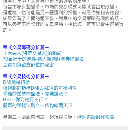
接著在年中，又會有小台指的週契約出現，
每當市場有些變革，市場的交易模式可能就會出現改變，
是危機，也可能是另一種獲利的契機，就看你如何去應變。
如果您看了上面的報表後，對其中的交易策略有興趣的話，
可以參考下面整理的文章連結，相信您一定可以從中挖到寶
的。
程式交易籌碼分析篇－
十大惡人(特定交易人)的騙局
70萬壯士的逆襲-獵人獨創融資券操盤法
歪資期貨留倉部位的秘密
程式交易技術分析篇－
DMI隨機指標
檢視趨向指標DMI與ADX的可獲利性
乖離的逆勢操盤法，會賺錢嗎？
RSI，你到底行不行？
簡單的賺錢法則之一條均線闖天下
星期二、要跟幣圖誌一起玩撲浪嗎，
歡迎追蹤財經知識