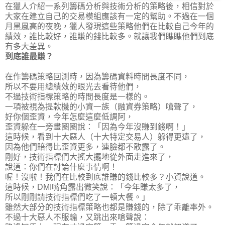
在獵人介紹一系列籌碼分析與技術分析的策略後，相信對於
大家在建立自己的交易模組應該有一定的幫助。不過在一個
月黑風高的夜晚，獵人發現這些策略他們在比較自己今年的
績效，誰比較好，誰賺的錢比較多。就讓我們瞧瞧他們到底
有多大差異。
到底誰最賺？
在作籌碼策略回測時，因為籌碼資料時間長度不同，
所以不要用總績效的眼光去看待他們，
不過技術指標策略的時間長度是一樣的。
一項被視為提款機的小資一族（融資券策略）嗆聲了，
好你個歪資，今年怎麼這麼低調阿，
歪資躲在一旁畫圈圈說：「因為今年沒賺到錢啊！」
這時候，看到十大惡人（十大特定交易人）躲得更遠了，
因為他們賠得比歪資更多，連臉都不敢露了。
剛好，技術指標們大搖大擺地從外面走進來了，
說道：你們在討論什麼事情啊！
喔！沒啦！我們在比較到底誰賺的錢比較多？小資說道。
這時候，DMI嘴角露出微笑說：「今年賺太多了，
所以剛剛請技術指標們吃了一頓大餐。」
雖然大部分的技術指標策略也都是賺錢的，除了乖離率外。
不過十大惡人不服輸，又跳出來嗆聲說：