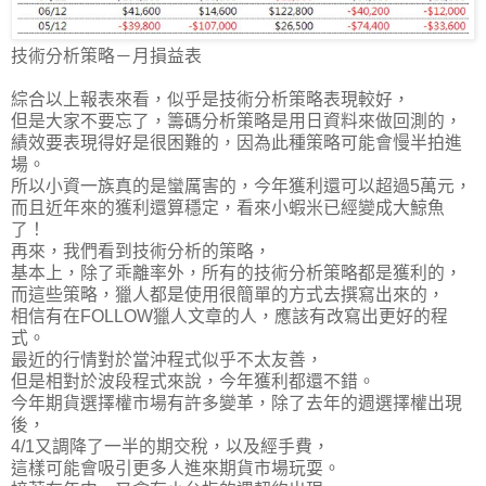
技術分析策略－月損益表
綜合以上報表來看，似乎是技術分析策略表現較好，
但是大家不要忘了，籌碼分析策略是用日資料來做回測的，
績效要表現得好是很困難的，因為此種策略可能會慢半拍進
場。
所以小資一族真的是蠻厲害的，今年獲利還可以超過5萬元，
而且近年來的獲利還算穩定，看來小蝦米已經變成大鯨魚
了！
再來，我們看到技術分析的策略，
基本上，除了乖離率外，所有的技術分析策略都是獲利的，
而這些策略，獵人都是使用很簡單的方式去撰寫出來的，
相信有在FOLLOW獵人文章的人，應該有改寫出更好的程
式。
最近的行情對於當沖程式似乎不太友善，
但是相對於波段程式來說，今年獲利都還不錯。
今年期貨選擇權市場有許多變革，除了去年的週選擇權出現
後，
4/1又調降了一半的期交稅，以及經手費，
這樣可能會吸引更多人進來期貨市場玩耍。