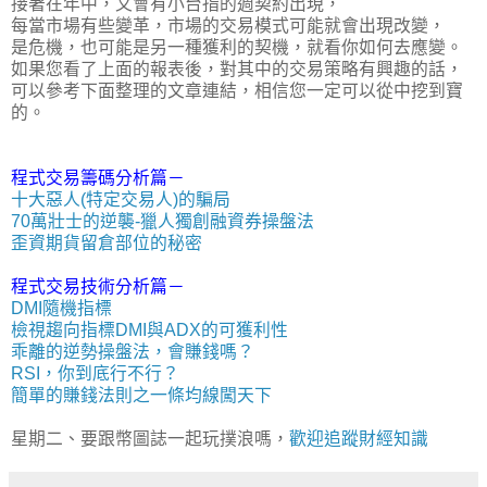
接著在年中，又會有小台指的週契約出現，
每當市場有些變革，市場的交易模式可能就會出現改變，
是危機，也可能是另一種獲利的契機，就看你如何去應變。
如果您看了上面的報表後，對其中的交易策略有興趣的話，
可以參考下面整理的文章連結，相信您一定可以從中挖到寶
的。
程式交易籌碼分析篇－
十大惡人(特定交易人)的騙局
70萬壯士的逆襲-獵人獨創融資券操盤法
歪資期貨留倉部位的秘密
程式交易技術分析篇－
DMI隨機指標
檢視趨向指標DMI與ADX的可獲利性
乖離的逆勢操盤法，會賺錢嗎？
RSI，你到底行不行？
簡單的賺錢法則之一條均線闖天下
星期二、要跟幣圖誌一起玩撲浪嗎，
歡迎追蹤財經知識